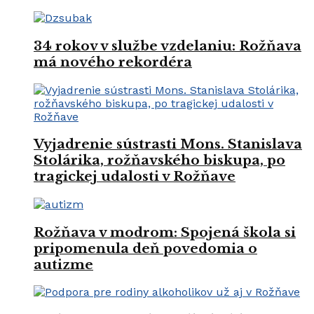
34 rokov v službe vzdelaniu: Rožňava
má nového rekordéra
Vyjadrenie sústrasti Mons. Stanislava
Stolárika, rožňavského biskupa, po
tragickej udalosti v Rožňave
Rožňava v modrom: Spojená škola si
pripomenula deň povedomia o
autizme