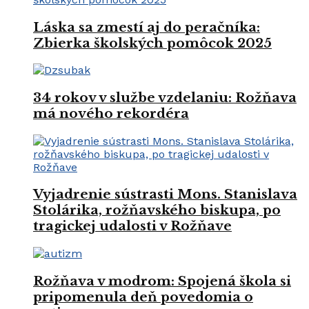
Láska sa zmestí aj do peračníka:
Zbierka školských pomôcok 2025
34 rokov v službe vzdelaniu: Rožňava
má nového rekordéra
Vyjadrenie sústrasti Mons. Stanislava
Stolárika, rožňavského biskupa, po
tragickej udalosti v Rožňave
Rožňava v modrom: Spojená škola si
pripomenula deň povedomia o