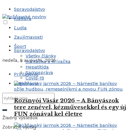
Spravodajstvo
Kultúra
Ľudia
Zaujímavosti
Šport
Spravodajstvo
Všetky články
nedeľa, 9 augusta, 2026
Slintačka a krívačka
Hepatitída
Samospráva
Prihlásenie
Covid-19
Registrácia
Rozsnyói Vásár 2026 – A Bányászok
tere zenével, kézművesekkel és egy új
FUN zónával kel életre
Žiadny výsledok
Zobraziť všetky