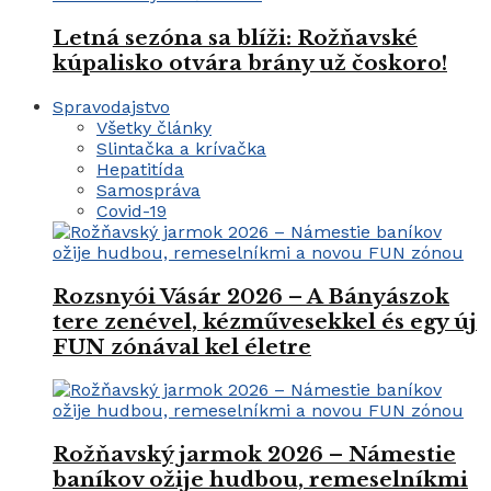
Letná sezóna sa blíži: Rožňavské
kúpalisko otvára brány už čoskoro!
Spravodajstvo
Všetky články
Slintačka a krívačka
Hepatitída
Samospráva
Covid-19
Rozsnyói Vásár 2026 – A Bányászok
tere zenével, kézművesekkel és egy új
FUN zónával kel életre
Rožňavský jarmok 2026 – Námestie
baníkov ožije hudbou, remeselníkmi