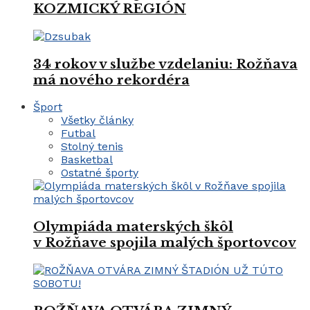
KOZMICKÝ REGIÓN
34 rokov v službe vzdelaniu: Rožňava
má nového rekordéra
Šport
Všetky články
Futbal
Stolný tenis
Basketbal
Ostatné športy
Olympiáda materských škôl
v Rožňave spojila malých športovcov