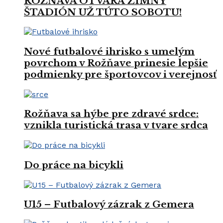
ROŽŇAVA OTVÁRA ZIMNÝ
ŠTADIÓN UŽ TÚTO SOBOTU!
Nové futbalové ihrisko s umelým
povrchom v Rožňave prinesie lepšie
podmienky pre športovcov i verejnosť
Rožňava sa hýbe pre zdravé srdce:
vznikla turistická trasa v tvare srdca
Do práce na bicykli
U15 – Futbalový zázrak z Gemera