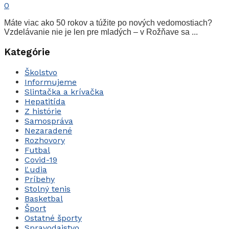
0
Máte viac ako 50 rokov a túžite po nových vedomostiach?
Vzdelávanie nie je len pre mladých – v Rožňave sa ...
Kategórie
Školstvo
Informujeme
Slintačka a krívačka
Hepatitída
Z histórie
Samospráva
Nezaradené
Rozhovory
Futbal
Covid-19
Ľudia
Príbehy
Stolný tenis
Basketbal
Šport
Ostatné športy
Spravodajstvo