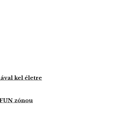
val kel életre
u FUN zónou