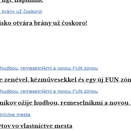
isko otvára brány už čoskoro!
e zenével, kézművesekkel és egy új FUN zóná
níkov ožije hudbou, remeselníkmi a novo
tov vo vlastníctve mesta