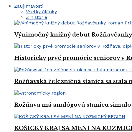
Zaujímavosti
Všetky články
Z histórie
Výnimočný knižný debut Rožňavčanky, 
Historicky prvé promócie seniorov v R
Rožňavská železničná stanica sa stal
Rožňava má analógovú stanicu simulo
KOŠICKÝ KRAJ SA MENÍ NA KOZMIC