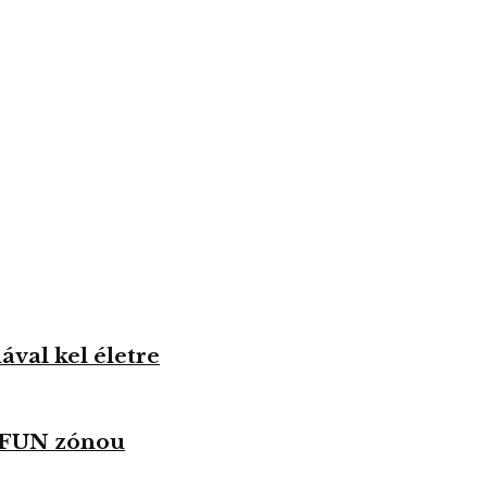
val kel életre
u FUN zónou