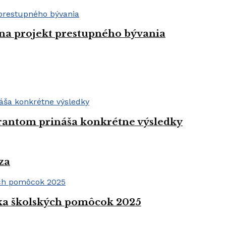
 na projekt prestupného bývania
grantom prináša konkrétne výsledky
za
rka školských pomôcok 2025