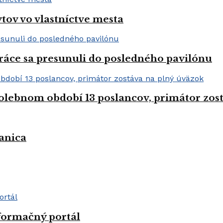
tov vo vlastníctve mesta
práce sa presunuli do posledného pavilónu
olebnom období 13 poslancov, primátor zos
anica
formačný portál