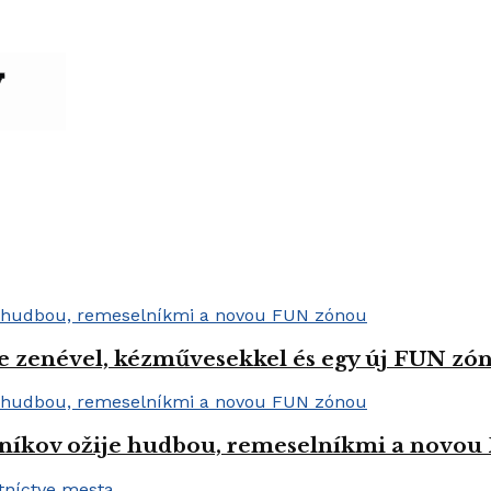
e zenével, kézművesekkel és egy új FUN zóná
níkov ožije hudbou, remeselníkmi a novo