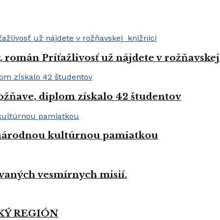
román Príťažlivosť už nájdete v rožňavskej
ožňave, diplom získalo 42 študentov
a národnou kultúrnou pamiatkou
vaných vesmírnych misií.
KÝ REGIÓN