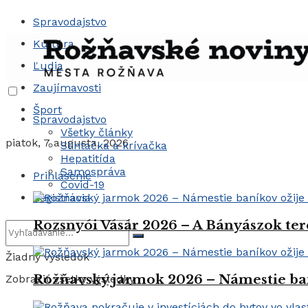
Spravodajstvo
Kultúra
Ľudia
Zaujímavosti
Šport
Spravodajstvo
Všetky články
piatok, 7 augusta, 2026
Slintačka a krívačka
Hepatitída
Samospráva
Prihlásenie
Covid-19
Registrácia
Rozsnyói Vásár 2026 – A Bányászok ter
Žiadny výsledok
Rožňavský jarmok 2026 – Námestie ba
Zobraziť všetky výsledky