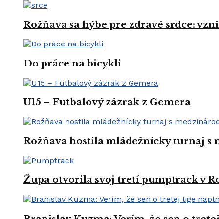
Rožňava sa hýbe pre zdravé srdce: vznik
Do práce na bicykli
U15 – Futbalový zázrak z Gemera
Rožňava hostila mládežnícky turnaj s
Župa otvorila svoj tretí pumptrack v 
Branislav Kuzma: Verím, že sen o trete