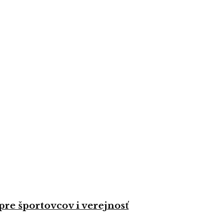
re športovcov i verejnosť