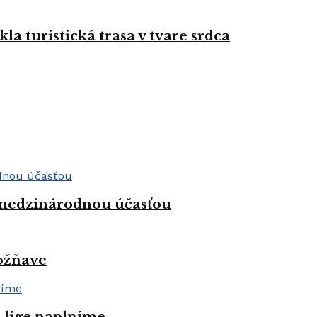
la turistická trasa v tvare srdca
 medzinárodnou účasťou
Rožňave
j lige naplníme