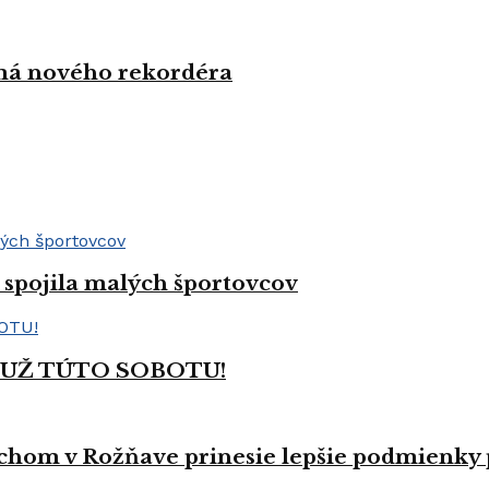
 má nového rekordéra
spojila malých športovcov
 UŽ TÚTO SOBOTU!
hom v Rožňave prinesie lepšie podmienky p