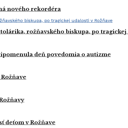
 má nového rekordéra
Stolárika, rožňavského biskupa, po tragickej
pripomenula deň povedomia o autizme
v Rožňave
 Rožňavy
sť deťom v Rožňave