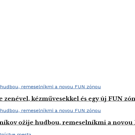
e zenével, kézművesekkel és egy új FUN zóná
níkov ožije hudbou, remeselníkmi a novo