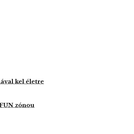
val kel életre
u FUN zónou