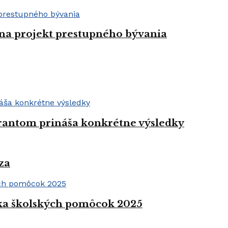
 na projekt prestupného bývania
grantom prináša konkrétne výsledky
za
rka školských pomôcok 2025