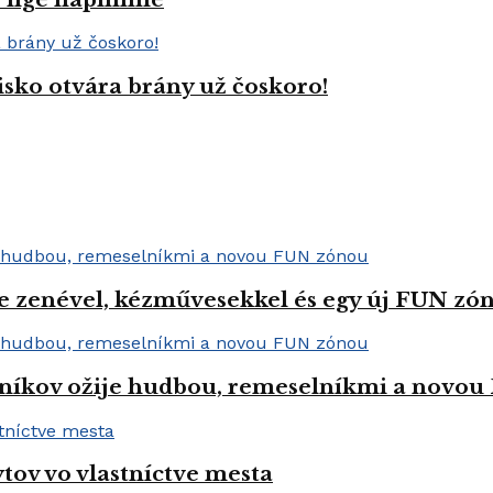
isko otvára brány už čoskoro!
e zenével, kézművesekkel és egy új FUN zóná
níkov ožije hudbou, remeselníkmi a novo
tov vo vlastníctve mesta