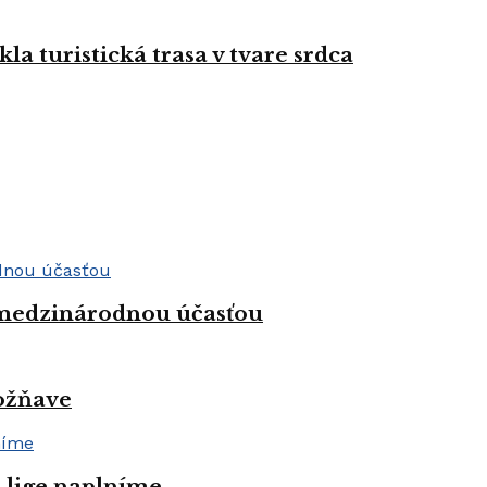
la turistická trasa v tvare srdca
 medzinárodnou účasťou
Rožňave
j lige naplníme