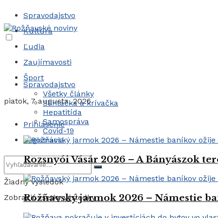
Spravodajstvo
Kultúra
Ľudia
Zaujímavosti
Šport
Spravodajstvo
Všetky články
piatok, 7 augusta, 2026
Slintačka a krívačka
Hepatitída
Samospráva
Prihlásenie
Covid-19
Registrácia
Rozsnyói Vásár 2026 – A Bányászok ter
Žiadny výsledok
Rožňavský jarmok 2026 – Námestie ba
Zobraziť všetky výsledky