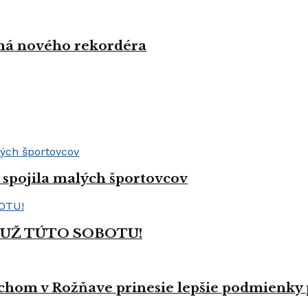
 má nového rekordéra
spojila malých športovcov
 UŽ TÚTO SOBOTU!
hom v Rožňave prinesie lepšie podmienky p