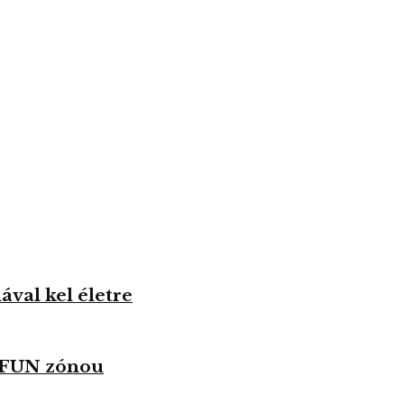
val kel életre
u FUN zónou