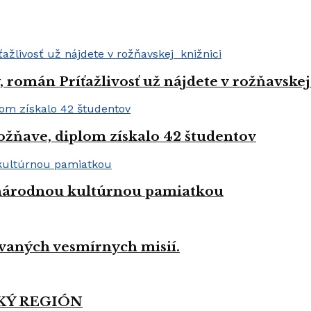
román Príťažlivosť už nájdete v rožňavskej
ožňave, diplom získalo 42 študentov
a národnou kultúrnou pamiatkou
vaných vesmírnych misií.
KÝ REGIÓN