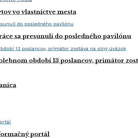
tov vo vlastníctve mesta
práce sa presunuli do posledného pavilónu
olebnom období 13 poslancov, primátor zos
anica
formačný portál