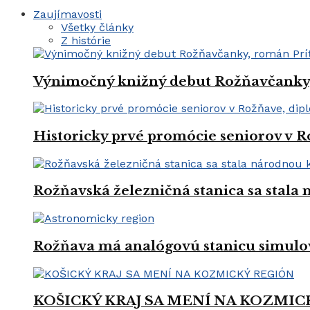
Zaujímavosti
Všetky články
Z histórie
Výnimočný knižný debut Rožňavčanky, 
Historicky prvé promócie seniorov v R
Rožňavská železničná stanica sa stal
Rožňava má analógovú stanicu simulo
KOŠICKÝ KRAJ SA MENÍ NA KOZMIC