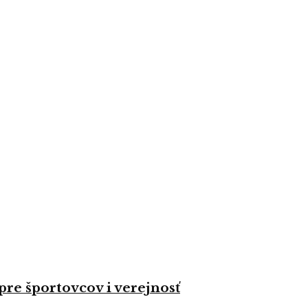
re športovcov i verejnosť