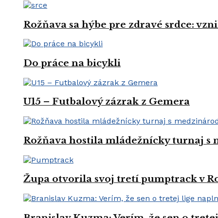
Rožňava sa hýbe pre zdravé srdce: vznik
Do práce na bicykli
U15 – Futbalový zázrak z Gemera
Rožňava hostila mládežnícky turnaj s
Župa otvorila svoj tretí pumptrack v 
Branislav Kuzma: Verím, že sen o trete