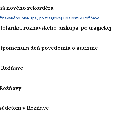
 má nového rekordéra
Stolárika, rožňavského biskupa, po tragickej
pripomenula deň povedomia o autizme
v Rožňave
 Rožňavy
sť deťom v Rožňave