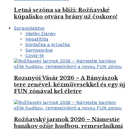
Letná sezóna sa blíži: Rožňavské
kúpalisko otvára brány už čoskoro!
Spravodajstvo
Všetky články
Hepatitída
Slintačka a krívačka
Samospráva
Covid-19
Rozsnyói Vásár 2026 – A Bányászok
tere zenével, kézművesekkel és egy új
FUN zónával kel életre
Rožňavský jarmok 2026 – Námestie
baníkov ožije hudbou, remeselníkmi