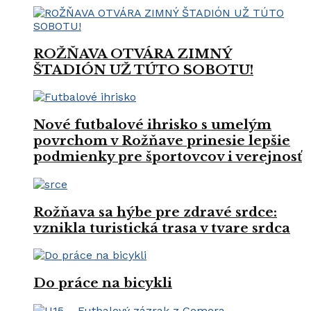
ROŽŇAVA OTVÁRA ZIMNÝ
ŠTADIÓN UŽ TÚTO SOBOTU!
Nové futbalové ihrisko s umelým
povrchom v Rožňave prinesie lepšie
podmienky pre športovcov i verejnosť
Rožňava sa hýbe pre zdravé srdce:
vznikla turistická trasa v tvare srdca
Do práce na bicykli