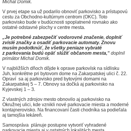
Michal Domik.
V prvej etape sa už podarilo obnoviť parkovisko a prístupovú
cestu za Obchodno-kultúrnym centrom (OKC). Toto
parkovisko bude v budúcnosti spoplatnené rovnako ako
ostatné odstavné plochy v centre mesta.
„Je potrebné zabezpečiť vodorovné značenie, doplniť
zvislé značky a osadiť parkovacie automaty. Znovu
musím podotknúť, že všetky peniaze vybraté
z parkovania budú opäť slúžiť občanom mesta,“
doplnil
primátor Michal Domik.
V najbližších dňoch dôjde k oprave parkovísk na sídlisku
Juh, konkrétne pri bytovom dome na Zakarpatskej ulici č. 22.
Opraví sa aj parkovisko pred bytovými domami na
Zakarpatskej 5 – 7. Obnovy sa dočká aj parkovisko na
Kyjevskej 1 – 3.
Z vlastných zdrojov mesto obnovilo aj parkovisko na
Okružnej ulici, kde vznikli nové parkovacie miesta a moderné
kontajnerovisko. Na financovaní časti chodníka sa podieľala
aj tamojšia lekáreň.
Samospráva plánuje postupne vytvoriť vyhradené
parkovacie miesta aj v ostatných lokalitách mesta.