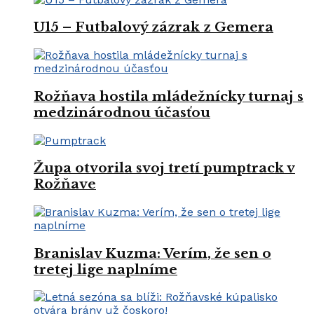
U15 – Futbalový zázrak z Gemera
Rožňava hostila mládežnícky turnaj s
medzinárodnou účasťou
Župa otvorila svoj tretí pumptrack v
Rožňave
Branislav Kuzma: Verím, že sen o
tretej lige naplníme