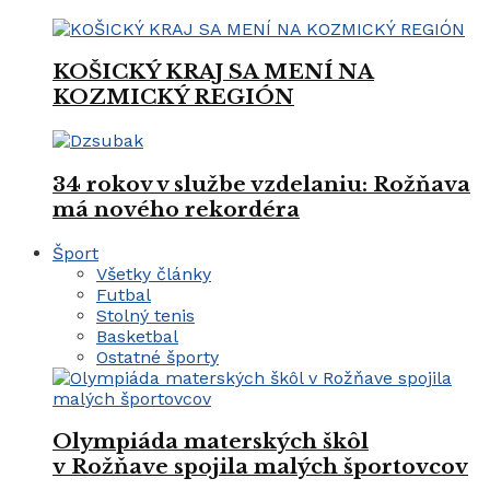
KOŠICKÝ KRAJ SA MENÍ NA
KOZMICKÝ REGIÓN
34 rokov v službe vzdelaniu: Rožňava
má nového rekordéra
Šport
Všetky články
Futbal
Stolný tenis
Basketbal
Ostatné športy
Olympiáda materských škôl
v Rožňave spojila malých športovcov