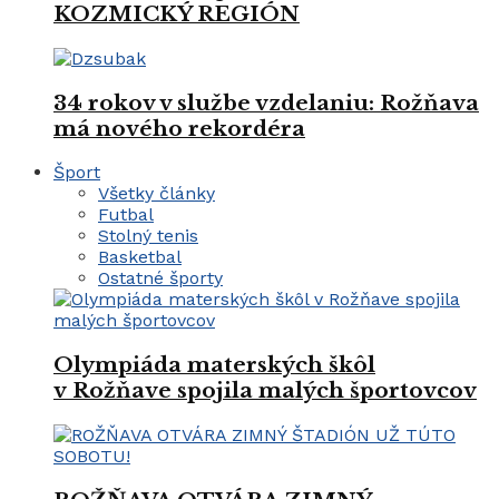
KOZMICKÝ REGIÓN
34 rokov v službe vzdelaniu: Rožňava
má nového rekordéra
Šport
Všetky články
Futbal
Stolný tenis
Basketbal
Ostatné športy
Olympiáda materských škôl
v Rožňave spojila malých športovcov