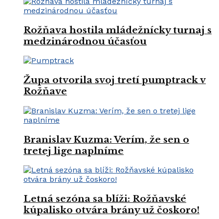
Rožňava hostila mládežnícky turnaj s
medzinárodnou účasťou
Župa otvorila svoj tretí pumptrack v
Rožňave
Branislav Kuzma: Verím, že sen o
tretej lige naplníme
Letná sezóna sa blíži: Rožňavské
kúpalisko otvára brány už čoskoro!