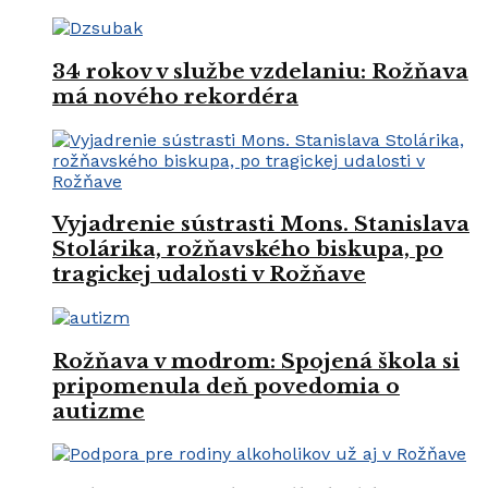
34 rokov v službe vzdelaniu: Rožňava
má nového rekordéra
Vyjadrenie sústrasti Mons. Stanislava
Stolárika, rožňavského biskupa, po
tragickej udalosti v Rožňave
Rožňava v modrom: Spojená škola si
pripomenula deň povedomia o
autizme