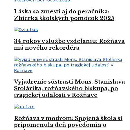
Láska sa zmestí aj do peračníka:
Zbierka školských pomôcok 2025
34 rokov v službe vzdelaniu: Rožňava
má nového rekordéra
Vyjadrenie sústrasti Mons. Stanislava
Stolárika, rožňavského biskupa, po
tragickej udalosti v Rožňave
Rožňava v modrom: Spojená škola si
pripomenula deň povedomia o