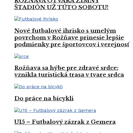
ROŽŇAVA OTVÁRA ZIMNÝ
ŠTADIÓN UŽ TÚTO SOBOTU!
Nové futbalové ihrisko s umelým
povrchom v Rožňave prinesie lepšie
podmienky pre športovcov i verejnosť
Rožňava sa hýbe pre zdravé srdce:
vznikla turistická trasa v tvare srdca
Do práce na bicykli
U15 – Futbalový zázrak z Gemera