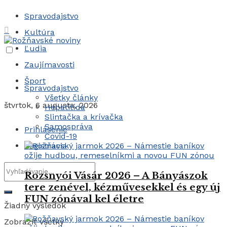
Spravodajstvo
Kultúra
Ľudia
Zaujímavosti
Šport
Spravodajstvo
Všetky články
štvrtok, 6 augusta, 2026
Hepatitída
Slintačka a krívačka
Samospráva
Prihlásenie
Covid-19
Registrácia
Rozsnyói Vásár 2026 – A Bányászok
tere zenével, kézművesekkel és egy új
FUN zónával kel életre
Žiadny výsledok
Zobraziť všetky