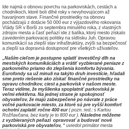
Ide najmä o obnovu povrchu na parkoviskách, cestách a
chodníkoch, ktoré boli dlhé roky v nevyhovujúcom až
havarijnom stave. Finančné prostriedky na obnovu
pochádzajú z dotácie 50 000 eur z výjazdového rokovania
Vlády SR v Borši zo septembra minulého roka, z vlastných
zdrojov mesta a časť peňazí ide z balíka, ktorý mesto získalo
zavedením parkovacej politiky na sídlisku Juh. Opravou
komunikácií sa zlepší stav infraštruktúry, zvýši sa bezpečnosť
a zlepší sa dopravná dostupnosť pre všetkých užívateľov.
„Naším cieľom je postupne splatiť investičný dlh na
mestských komunikáciách a vrátiť vyzbierané peniaze z
parkovného priamo do zlepšenia komfortu bývania.
Eurofondy sa už minuli na takýto druh investície, hľadali
sme preto riešenie ako získať finančné prostriedky na
opravu chodníkov, ciest a parkovísk v našom meste.
Teraz vidíme, že myšlienka spoplatniť parkoviská je
veľmi efektívna. Na jednej strane je spokojnosť
obyvateľov, že majú zabezpečené po návrate z práce
voľné parkovacie miesto, za ktoré sú pre vyšší komfort
ochotní zaplatiť ročne 400 eur
( pozn. red.: s Kartou
Rožňavčana, bez karty je to 800 eur ).
Následne môžeme
z vyzbieraných peňazí opravovať a budovať nové
parkoviská pre obyvateľov, “
uviedol primátor mesta