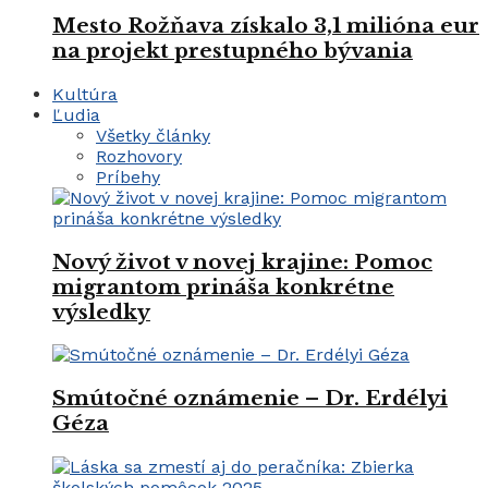
Mesto Rožňava získalo 3,1 milióna eur
na projekt prestupného bývania
Kultúra
Ľudia
Všetky články
Rozhovory
Príbehy
Nový život v novej krajine: Pomoc
migrantom prináša konkrétne
výsledky
Smútočné oznámenie – Dr. Erdélyi
Géza