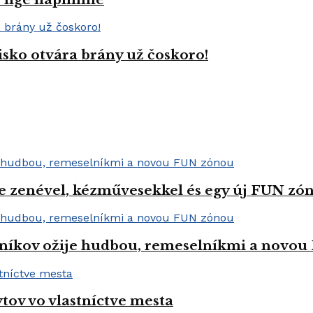
isko otvára brány už čoskoro!
e zenével, kézművesekkel és egy új FUN zóná
níkov ožije hudbou, remeselníkmi a novo
tov vo vlastníctve mesta