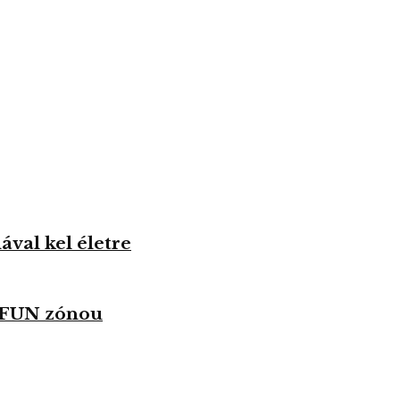
val kel életre
u FUN zónou