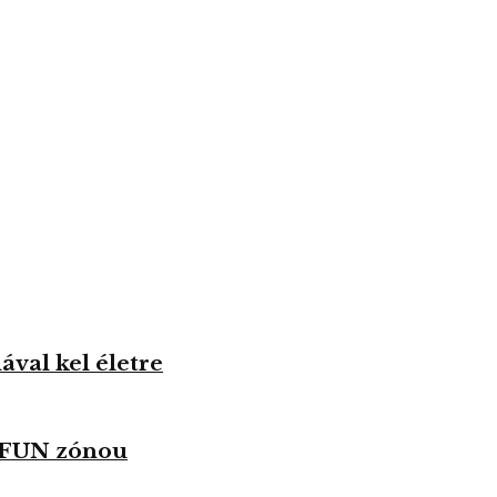
val kel életre
u FUN zónou