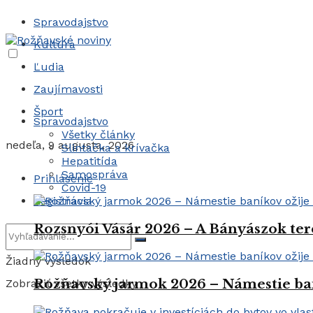
Spravodajstvo
Kultúra
Ľudia
Zaujímavosti
Šport
Spravodajstvo
Všetky články
nedeľa, 9 augusta, 2026
Slintačka a krívačka
Hepatitída
Samospráva
Prihlásenie
Covid-19
Registrácia
Rozsnyói Vásár 2026 – A Bányászok ter
Žiadny výsledok
Rožňavský jarmok 2026 – Námestie ba
Zobraziť všetky výsledky