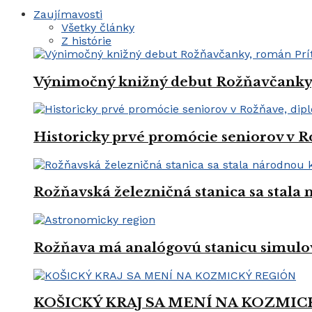
Zaujímavosti
Všetky články
Z histórie
Výnimočný knižný debut Rožňavčanky, 
Historicky prvé promócie seniorov v R
Rožňavská železničná stanica sa stal
Rožňava má analógovú stanicu simulo
KOŠICKÝ KRAJ SA MENÍ NA KOZMIC