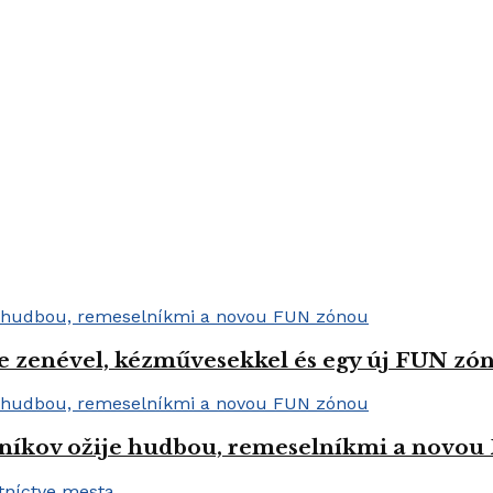
e zenével, kézművesekkel és egy új FUN zóná
níkov ožije hudbou, remeselníkmi a novo