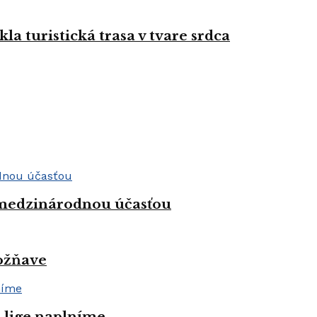
la turistická trasa v tvare srdca
 medzinárodnou účasťou
Rožňave
j lige naplníme