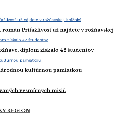
román Príťažlivosť už nájdete v rožňavskej
ožňave, diplom získalo 42 študentov
a národnou kultúrnou pamiatkou
vaných vesmírnych misií.
KÝ REGIÓN