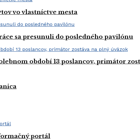
tov vo vlastníctve mesta
práce sa presunuli do posledného pavilónu
olebnom období 13 poslancov, primátor zos
anica
formačný portál