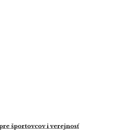
re športovcov i verejnosť