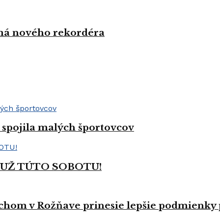
 má nového rekordéra
spojila malých športovcov
 UŽ TÚTO SOBOTU!
hom v Rožňave prinesie lepšie podmienky p