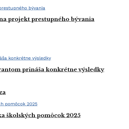
 na projekt prestupného bývania
grantom prináša konkrétne výsledky
za
rka školských pomôcok 2025