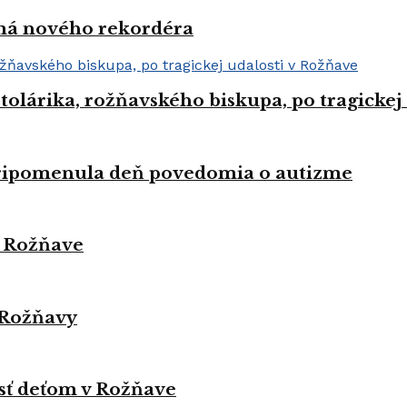
 má nového rekordéra
Stolárika, rožňavského biskupa, po tragickej
pripomenula deň povedomia o autizme
v Rožňave
 Rožňavy
sť deťom v Rožňave