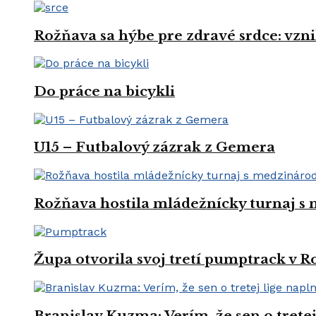
Rožňava sa hýbe pre zdravé srdce: vznik
Do práce na bicykli
U15 – Futbalový zázrak z Gemera
Rožňava hostila mládežnícky turnaj s
Župa otvorila svoj tretí pumptrack v 
Branislav Kuzma: Verím, že sen o trete