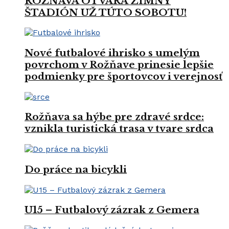
ROŽŇAVA OTVÁRA ZIMNÝ
ŠTADIÓN UŽ TÚTO SOBOTU!
Nové futbalové ihrisko s umelým
povrchom v Rožňave prinesie lepšie
podmienky pre športovcov i verejnosť
Rožňava sa hýbe pre zdravé srdce:
vznikla turistická trasa v tvare srdca
Do práce na bicykli
U15 – Futbalový zázrak z Gemera