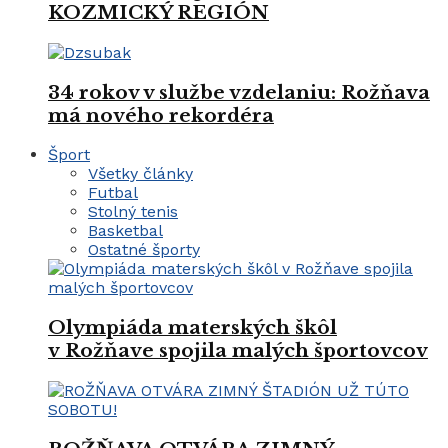
KOZMICKÝ REGIÓN
34 rokov v službe vzdelaniu: Rožňava
má nového rekordéra
Šport
Všetky články
Futbal
Stolný tenis
Basketbal
Ostatné športy
Olympiáda materských škôl
v Rožňave spojila malých športovcov