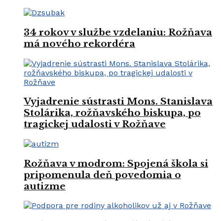
34 rokov v službe vzdelaniu: Rožňava
má nového rekordéra
Vyjadrenie sústrasti Mons. Stanislava
Stolárika, rožňavského biskupa, po
tragickej udalosti v Rožňave
Rožňava v modrom: Spojená škola si
pripomenula deň povedomia o
autizme