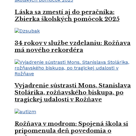
Láska sa zmestí aj do peračníka:
Zbierka školských pomôcok 2025
34 rokov v službe vzdelaniu: Rožňava
má nového rekordéra
Vyjadrenie sústrasti Mons. Stanislava
Stolárika, rožňavského biskupa, po
tragickej udalosti v Rožňave
Rožňava v modrom: Spojená škola si
pripomenula deň povedomia o