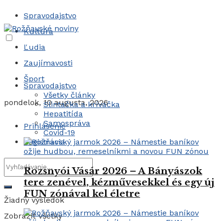
Spravodajstvo
Kultúra
Ľudia
Zaujímavosti
Šport
Spravodajstvo
Všetky články
pondelok, 10 augusta, 2026
Slintačka a krívačka
Hepatitída
Samospráva
Prihlásenie
Covid-19
Registrácia
Rozsnyói Vásár 2026 – A Bányászok
tere zenével, kézművesekkel és egy új
FUN zónával kel életre
Žiadny výsledok
Zobraziť všetky