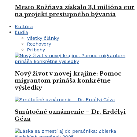
Mesto Rožňava získalo 3,1 milióna eur
na projekt prestupného bývania
Kultúra
Ľudia
Všetky články
Rozhovory
Príbehy
Nový život v novej krajine: Pomoc
migrantom prináša konkrétne
výsledky
Smútočné oznámenie – Dr. Erdélyi
Géza