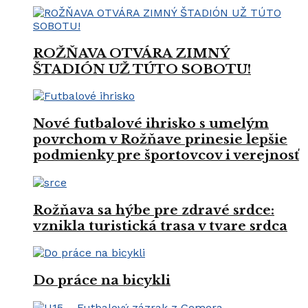
ROŽŇAVA OTVÁRA ZIMNÝ
ŠTADIÓN UŽ TÚTO SOBOTU!
Nové futbalové ihrisko s umelým
povrchom v Rožňave prinesie lepšie
podmienky pre športovcov i verejnosť
Rožňava sa hýbe pre zdravé srdce:
vznikla turistická trasa v tvare srdca
Do práce na bicykli