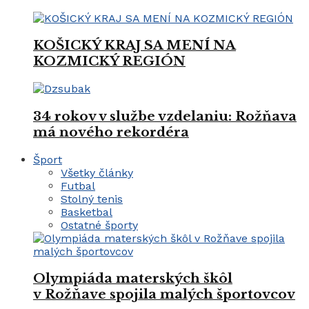
KOŠICKÝ KRAJ SA MENÍ NA
KOZMICKÝ REGIÓN
34 rokov v službe vzdelaniu: Rožňava
má nového rekordéra
Šport
Všetky články
Futbal
Stolný tenis
Basketbal
Ostatné športy
Olympiáda materských škôl
v Rožňave spojila malých športovcov