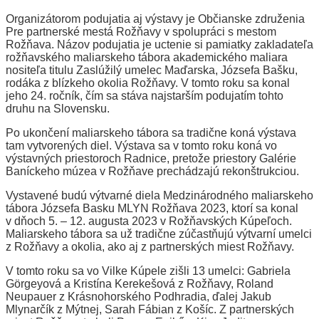
Organizátorom podujatia aj výstavy je Občianske združenia
Pre partnerské mestá Rožňavy v spolupráci s mestom
Rožňava. Názov podujatia je uctenie si pamiatky zakladateľa
rožňavského maliarskeho tábora akademického maliara
nositeľa titulu Zaslúžilý umelec Maďarska, Józsefa Bašku,
rodáka z blízkeho okolia Rožňavy. V tomto roku sa konal
jeho 24. ročník, čím sa stáva najstarším podujatím tohto
druhu na Slovensku.
Po ukončení maliarskeho tábora sa tradične koná výstava
tam vytvorených diel. Výstava sa v tomto roku koná vo
výstavných priestoroch Radnice, pretože priestory Galérie
Baníckeho múzea v Rožňave prechádzajú rekonštrukciou.
Vystavené budú výtvarné diela Medzinárodného maliarskeho
tábora Józsefa Basku MLYN Rožňava 2023, ktorí sa konal
v dňoch 5. – 12. augusta 2023 v Rožňavských Kúpeľoch.
Maliarskeho tábora sa už tradične zúčastňujú výtvarní umelci
z Rožňavy a okolia, ako aj z partnerských miest Rožňavy.
V tomto roku sa vo Vilke Kúpele zišli 13 umelci: Gabriela
Görgeyová a Kristína Kerekešová z Rožňavy, Roland
Neupauer z Krásnohorského Podhradia, ďalej Jakub
Mlynarčík z Mýtnej, Sarah Fábian z Košíc. Z partnerských