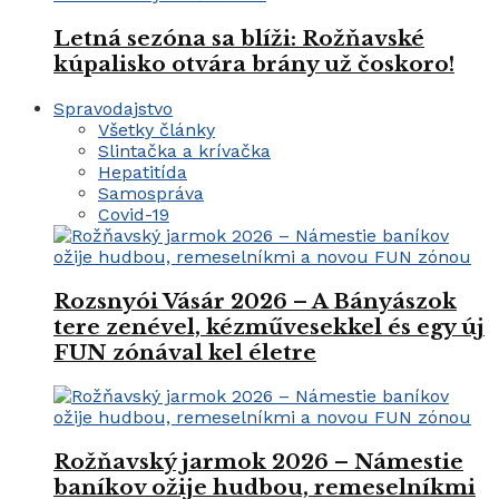
Letná sezóna sa blíži: Rožňavské
kúpalisko otvára brány už čoskoro!
Spravodajstvo
Všetky články
Slintačka a krívačka
Hepatitída
Samospráva
Covid-19
Rozsnyói Vásár 2026 – A Bányászok
tere zenével, kézművesekkel és egy új
FUN zónával kel életre
Rožňavský jarmok 2026 – Námestie
baníkov ožije hudbou, remeselníkmi