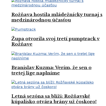
Rožňava hostila mládežnícky turnaj s
medzinárodnou účasťou
Župa otvorila svoj tretí pumptrack v
Rožňave
Branislav Kuzma: Verím, že sen o
tretej lige naplníme
Letná sezóna sa blíži: Rožňavské
kúpalisko otvára brány už čoskoro!