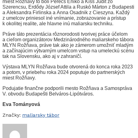
miest Rožňavy to boli Perecs Enikő a Kiss Judit zo
Szerencsu, Erdődy József Attila a Ruskó Márton z Budapesti
a Aleksandra Firlinska a Anna Osadnik z Cieszyna. Každý
z umelcov priniesol iné vnímanie, zobrazovanie a prístup
k okolitej realite, ale hlavne inú maliarsku techniku.
Práve táto prezentácia rôznorodosti tvorivej práce účelom
a cieľom organizátorov Medzinárodného maliarskeho tábora
MLYN Rožňava, práve tak ako je zámerom umožniť mladým
a začínajúcim výtvarným umelcom vstup na umeleckú scénu
tak na Slovensku, ako aj v zahraničí.
Výstava MLYN Rožňava bude otvorená do konca roka 2023
a potom, v priebehu roka 2024 poputuje do partnerských
miest Rožňavy.
Podujatie finančne podporili mesto Rožňava a Samospráva
V. obvodu Budapešti Belváros-Lipótváros.
Eva Tományová
Značky:
maliarsky tábor