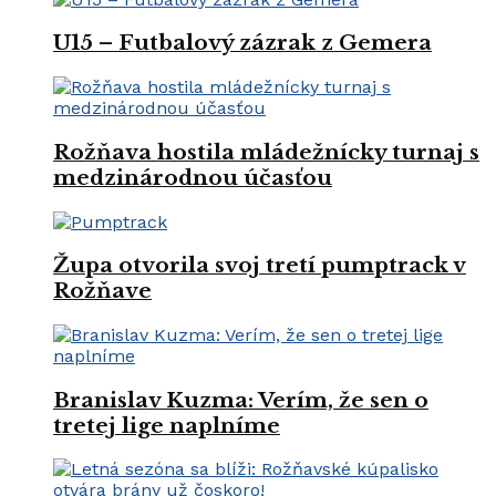
U15 – Futbalový zázrak z Gemera
Rožňava hostila mládežnícky turnaj s
medzinárodnou účasťou
Župa otvorila svoj tretí pumptrack v
Rožňave
Branislav Kuzma: Verím, že sen o
tretej lige naplníme