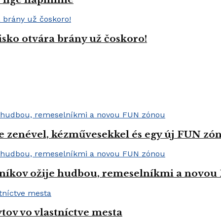
isko otvára brány už čoskoro!
e zenével, kézművesekkel és egy új FUN zóná
níkov ožije hudbou, remeselníkmi a novo
tov vo vlastníctve mesta