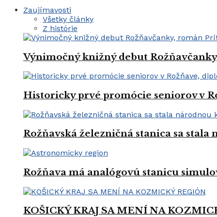
Zaujímavosti
Všetky články
Z histórie
Výnimočný knižný debut Rožňavčanky, 
Historicky prvé promócie seniorov v R
Rožňavská železničná stanica sa stal
Rožňava má analógovú stanicu simulo
KOŠICKÝ KRAJ SA MENÍ NA KOZMIC