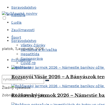
Spravodajstvo
Kultúra
Ľudia
Zaujímavosti
Šport
Spravodajstvo
Všetky články
piatok, 7 augusta, 2026
Slintačka a krívačka
Hepatitída
Samospráva
Prihlásenie
Covid-19
Registrácia
Rozsnyói Vásár 2026 – A Bányászok ter
Žiadny výsledok
Rožňavský jarmok 2026 – Námestie ba
Zobraziť všetky výsledky