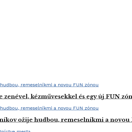
e zenével, kézművesekkel és egy új FUN zóná
níkov ožije hudbou, remeselníkmi a novo