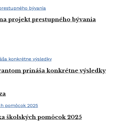
 na projekt prestupného bývania
grantom prináša konkrétne výsledky
za
rka školských pomôcok 2025