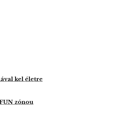
val kel életre
u FUN zónou