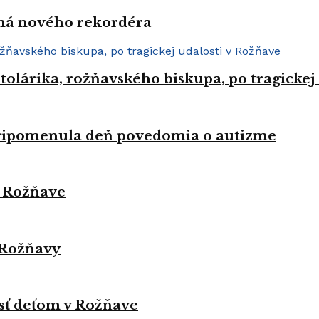
 má nového rekordéra
Stolárika, rožňavského biskupa, po tragickej
pripomenula deň povedomia o autizme
v Rožňave
 Rožňavy
sť deťom v Rožňave