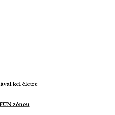
val kel életre
u FUN zónou