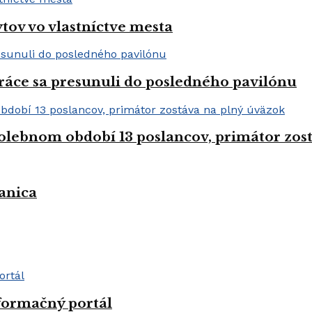
tov vo vlastníctve mesta
práce sa presunuli do posledného pavilónu
olebnom období 13 poslancov, primátor zos
anica
formačný portál