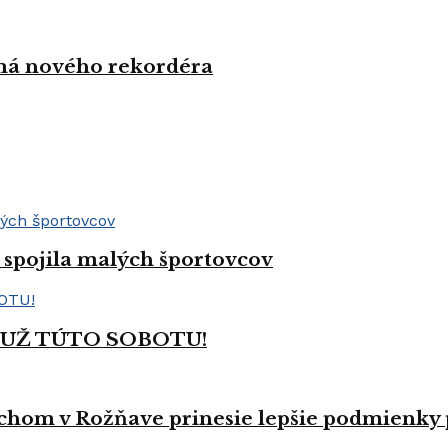
 má nového rekordéra
spojila malých športovcov
 UŽ TÚTO SOBOTU!
hom v Rožňave prinesie lepšie podmienky p