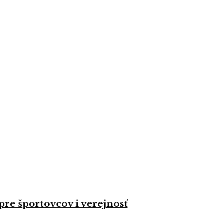
re športovcov i verejnosť