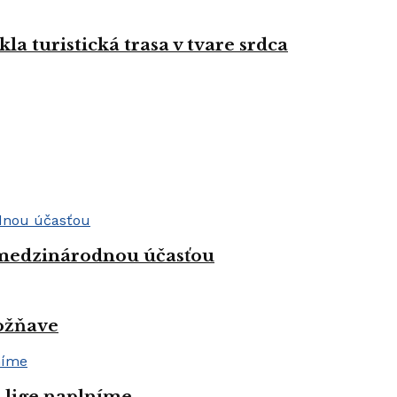
la turistická trasa v tvare srdca
 medzinárodnou účasťou
Rožňave
j lige naplníme