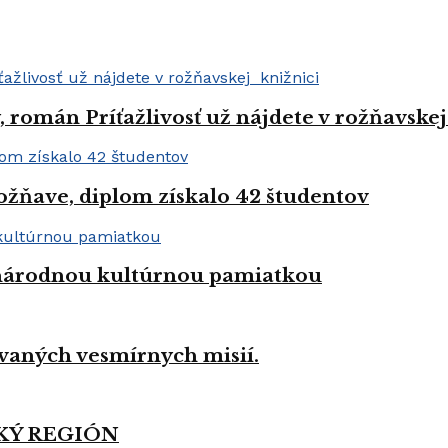
román Príťažlivosť už nájdete v rožňavskej
ožňave, diplom získalo 42 študentov
a národnou kultúrnou pamiatkou
vaných vesmírnych misií.
KÝ REGIÓN