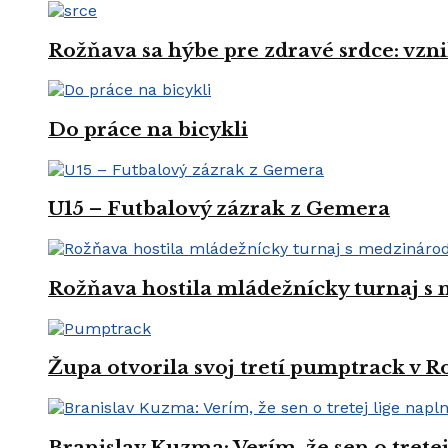
Rožňava sa hýbe pre zdravé srdce: vznik
Do práce na bicykli
U15 – Futbalový zázrak z Gemera
Rožňava hostila mládežnícky turnaj s
Župa otvorila svoj tretí pumptrack v 
Branislav Kuzma: Verím, že sen o trete