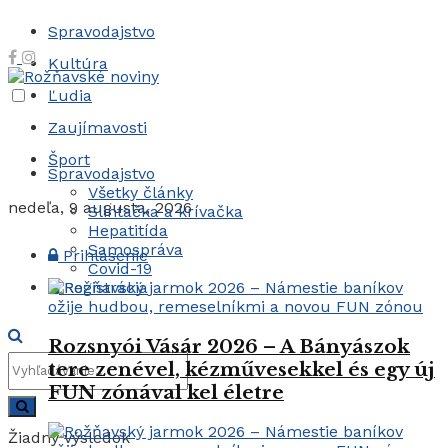
Spravodajstvo
Kultúra
Ľudia
Zaujímavosti
Šport
Spravodajstvo
Všetky články
nedeľa, 9 augusta, 2026
Slintačka a krívačka
Hepatitída
Samospráva
Prihlásenie
Covid-19
Registrácia
Rozsnyói Vásár 2026 – A Bányászok
tere zenével, kézművesekkel és egy új
FUN zónával kel életre
Žiadny výsledok