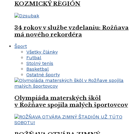
KOZMICKÝ REGIÓN
34 rokov v službe vzdelaniu: Rožňava
má nového rekordéra
Šport
Všetky články
Futbal
Stolný tenis
Basketbal
Ostatné športy
Olympiáda materských škôl
v Rožňave spojila malých športovcov