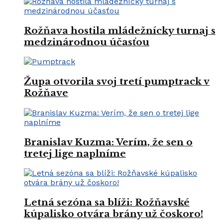
Rožňava hostila mládežnícky turnaj s
medzinárodnou účasťou
Župa otvorila svoj tretí pumptrack v
Rožňave
Branislav Kuzma: Verím, že sen o
tretej lige naplníme
Letná sezóna sa blíži: Rožňavské
kúpalisko otvára brány už čoskoro!