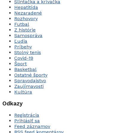
Slintačka a krívačka
Hepatitída
Nezaradené
Rozhovory
Futbal
Z histórie
Samospráva
Ľudia
Príbehy
Stolný tenis
Covid-19
Šport
Basketbal
Ostatné športy
Spravodajstvo
Zaujímavosti
Kultúra
Odkazy
Registrácia
Prihlásiť sa
Feed záznamov
RSS feed komentárov