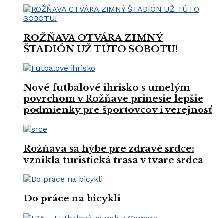
ROŽŇAVA OTVÁRA ZIMNÝ
ŠTADIÓN UŽ TÚTO SOBOTU!
Nové futbalové ihrisko s umelým
povrchom v Rožňave prinesie lepšie
podmienky pre športovcov i verejnosť
Rožňava sa hýbe pre zdravé srdce:
vznikla turistická trasa v tvare srdca
Do práce na bicykli