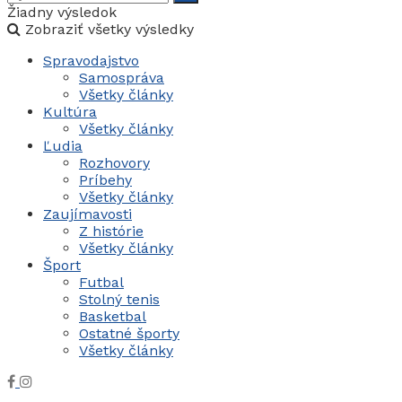
Žiadny výsledok
Zobraziť všetky výsledky
Spravodajstvo
Samospráva
Všetky články
Kultúra
Všetky články
Ľudia
Rozhovory
Príbehy
Všetky články
Zaujímavosti
Z histórie
Všetky články
Šport
Futbal
Stolný tenis
Basketbal
Ostatné športy
Všetky články