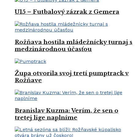
U15 – Futbalový zázrak z Gemera
Rožňava hostila mládežnícky turnaj s
medzinárodnou účasťou
Župa otvorila svoj tretí pumptrack v
Rožňave
Branislav Kuzma: Verím, že sen o
tretej lige naplníme