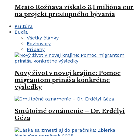
Mesto Rožňava získalo 3,1 milióna eur
na projekt prestupného bývania
Kultúra
Ľudia
Všetky články
Rozhovory
Príbehy
Nový život v novej krajine: Pomoc
migrantom prináša konkrétne
výsledky
Smútočné oznámenie – Dr. Erdélyi
Géza