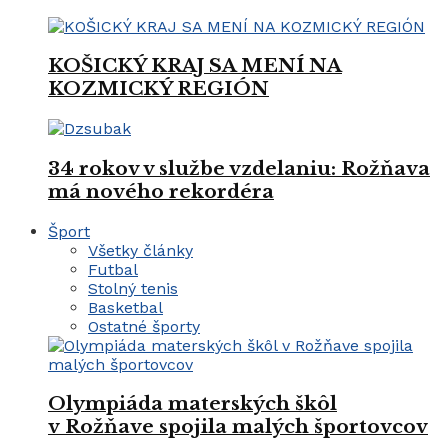
KOŠICKÝ KRAJ SA MENÍ NA
KOZMICKÝ REGIÓN
34 rokov v službe vzdelaniu: Rožňava
má nového rekordéra
Šport
Všetky články
Futbal
Stolný tenis
Basketbal
Ostatné športy
Olympiáda materských škôl
v Rožňave spojila malých športovcov