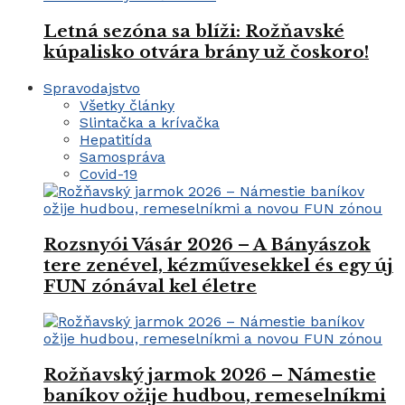
Letná sezóna sa blíži: Rožňavské
kúpalisko otvára brány už čoskoro!
Spravodajstvo
Všetky články
Slintačka a krívačka
Hepatitída
Samospráva
Covid-19
Rozsnyói Vásár 2026 – A Bányászok
tere zenével, kézművesekkel és egy új
FUN zónával kel életre
Rožňavský jarmok 2026 – Námestie
baníkov ožije hudbou, remeselníkmi