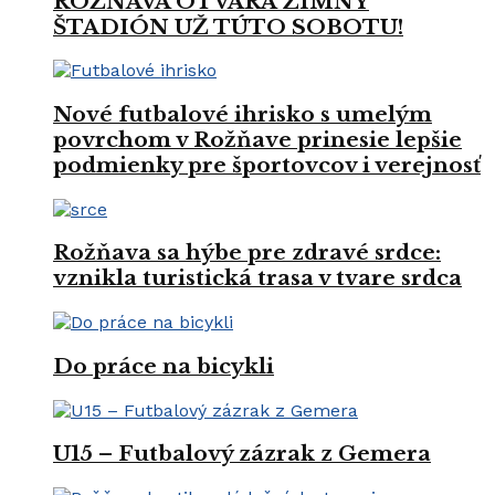
ROŽŇAVA OTVÁRA ZIMNÝ
ŠTADIÓN UŽ TÚTO SOBOTU!
Nové futbalové ihrisko s umelým
povrchom v Rožňave prinesie lepšie
podmienky pre športovcov i verejnosť
Rožňava sa hýbe pre zdravé srdce:
vznikla turistická trasa v tvare srdca
Do práce na bicykli
U15 – Futbalový zázrak z Gemera