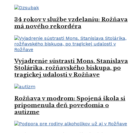
34 rokov v službe vzdelaniu: Rožňava
má nového rekordéra
Vyjadrenie sústrasti Mons. Stanislava
Stolárika, rožňavského biskupa, po
tragickej udalosti v Rožňave
Rožňava v modrom: Spojená škola si
pripomenula deň povedomia o
autizme