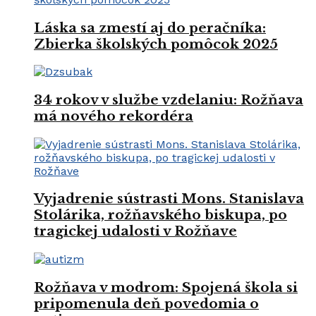
Láska sa zmestí aj do peračníka:
Zbierka školských pomôcok 2025
34 rokov v službe vzdelaniu: Rožňava
má nového rekordéra
Vyjadrenie sústrasti Mons. Stanislava
Stolárika, rožňavského biskupa, po
tragickej udalosti v Rožňave
Rožňava v modrom: Spojená škola si
pripomenula deň povedomia o