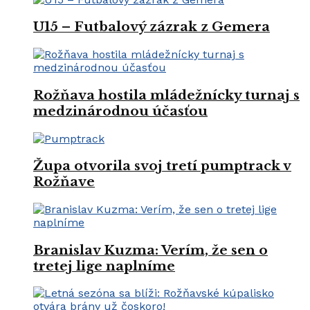
U15 – Futbalový zázrak z Gemera
Rožňava hostila mládežnícky turnaj s
medzinárodnou účasťou
Župa otvorila svoj tretí pumptrack v
Rožňave
Branislav Kuzma: Verím, že sen o
tretej lige naplníme