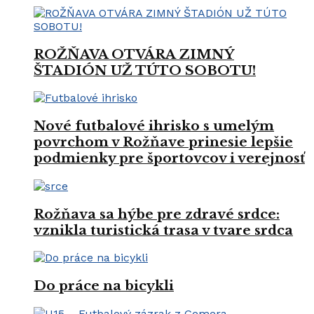
ROŽŇAVA OTVÁRA ZIMNÝ
ŠTADIÓN UŽ TÚTO SOBOTU!
Nové futbalové ihrisko s umelým
povrchom v Rožňave prinesie lepšie
podmienky pre športovcov i verejnosť
Rožňava sa hýbe pre zdravé srdce:
vznikla turistická trasa v tvare srdca
Do práce na bicykli