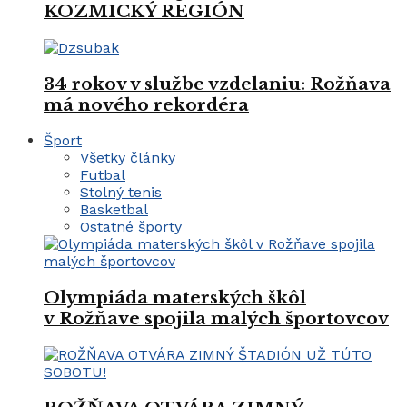
KOZMICKÝ REGIÓN
34 rokov v službe vzdelaniu: Rožňava
má nového rekordéra
Šport
Všetky články
Futbal
Stolný tenis
Basketbal
Ostatné športy
Olympiáda materských škôl
v Rožňave spojila malých športovcov