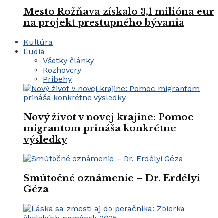
Mesto Rožňava získalo 3,1 milióna eur
na projekt prestupného bývania
Kultúra
Ľudia
Všetky články
Rozhovory
Príbehy
Nový život v novej krajine: Pomoc
migrantom prináša konkrétne
výsledky
Smútočné oznámenie – Dr. Erdélyi
Géza