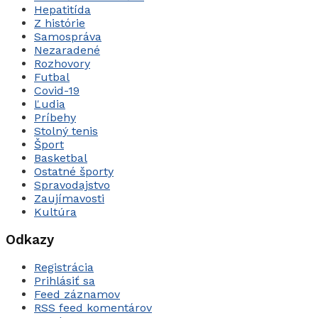
Hepatitída
Z histórie
Samospráva
Nezaradené
Rozhovory
Futbal
Covid-19
Ľudia
Príbehy
Stolný tenis
Šport
Basketbal
Ostatné športy
Spravodajstvo
Zaujímavosti
Kultúra
Odkazy
Registrácia
Prihlásiť sa
Feed záznamov
RSS feed komentárov