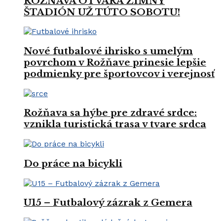
ROŽŇAVA OTVÁRA ZIMNÝ
ŠTADIÓN UŽ TÚTO SOBOTU!
Nové futbalové ihrisko s umelým
povrchom v Rožňave prinesie lepšie
podmienky pre športovcov i verejnosť
Rožňava sa hýbe pre zdravé srdce:
vznikla turistická trasa v tvare srdca
Do práce na bicykli
U15 – Futbalový zázrak z Gemera