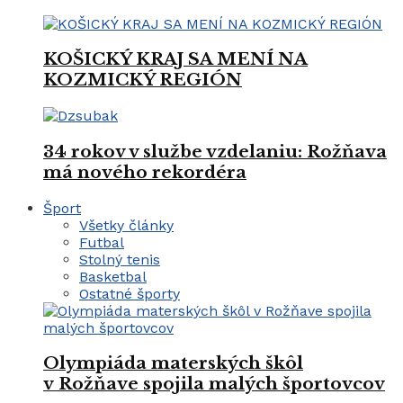
KOŠICKÝ KRAJ SA MENÍ NA
KOZMICKÝ REGIÓN
34 rokov v službe vzdelaniu: Rožňava
má nového rekordéra
Šport
Všetky články
Futbal
Stolný tenis
Basketbal
Ostatné športy
Olympiáda materských škôl
v Rožňave spojila malých športovcov