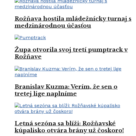
Rožňava hostila mládežnícky turnaj s
medzinárodnou účasťou
Župa otvorila svoj tretí pumptrack v
Rožňave
Branislav Kuzma: Verím, že sen o
tretej lige naplníme
Letná sezóna sa blíži: Rožňavské
kúpalisko otvára brány už čoskoro!