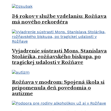
34 rokov v službe vzdelaniu: Rožňava
má nového rekordéra
Vyjadrenie sústrasti Mons. Stanislava
Stolárika, rožňavského biskupa, po
tragickej udalosti v Rožňave
Rožňava v modrom: Spojená škola si
pripomenula deň povedomia o
autizme