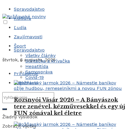
Spravodajstvo
Kultúra
Ľudia
Zaujímavosti
Šport
Spravodajstvo
Všetky články
štvrtok, 6 augusta, 2026
Slintačka a krívačka
Hepatitída
Samospráva
Prihlásenie
Covid-19
Registrácia
Rozsnyói Vásár 2026 – A Bányászok
tere zenével, kézművesekkel és egy új
FUN zónával kel életre
Žiadny výsledok
Zobraziť všetky