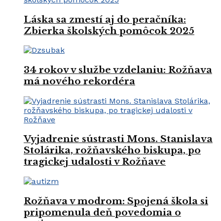
Láska sa zmestí aj do peračníka:
Zbierka školských pomôcok 2025
34 rokov v službe vzdelaniu: Rožňava
má nového rekordéra
Vyjadrenie sústrasti Mons. Stanislava
Stolárika, rožňavského biskupa, po
tragickej udalosti v Rožňave
Rožňava v modrom: Spojená škola si
pripomenula deň povedomia o