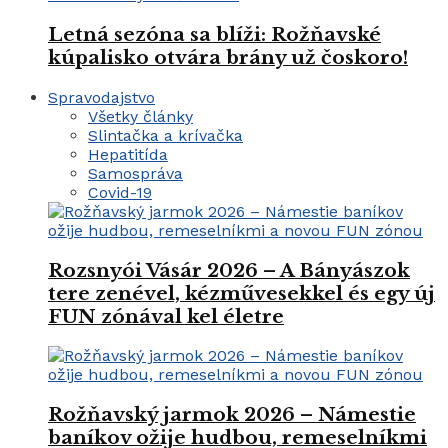
Letná sezóna sa blíži: Rožňavské
kúpalisko otvára brány už čoskoro!
Spravodajstvo
Všetky články
Slintačka a krívačka
Hepatitída
Samospráva
Covid-19
Rozsnyói Vásár 2026 – A Bányászok
tere zenével, kézművesekkel és egy új
FUN zónával kel életre
Rožňavský jarmok 2026 – Námestie
baníkov ožije hudbou, remeselníkmi