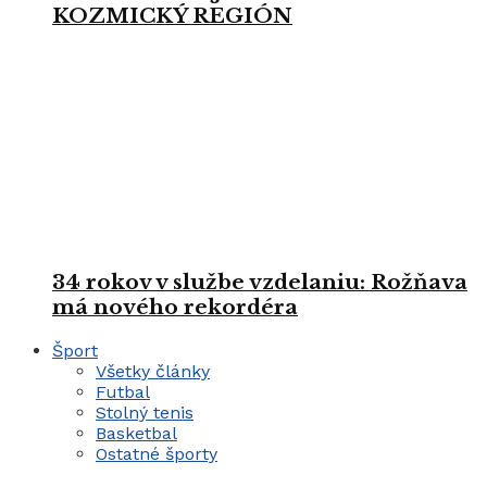
KOZMICKÝ REGIÓN
34 rokov v službe vzdelaniu: Rožňava
má nového rekordéra
Šport
Všetky články
Futbal
Stolný tenis
Basketbal
Ostatné športy