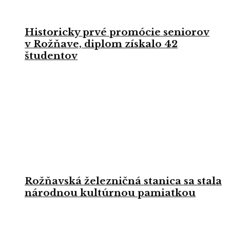
Historicky prvé promócie seniorov
v Rožňave, diplom získalo 42
študentov
Rožňavská železničná stanica sa stala
národnou kultúrnou pamiatkou