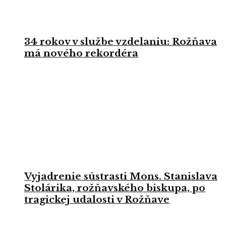
34 rokov v službe vzdelaniu: Rožňava
má nového rekordéra
Vyjadrenie sústrasti Mons. Stanislava
Stolárika, rožňavského biskupa, po
tragickej udalosti v Rožňave