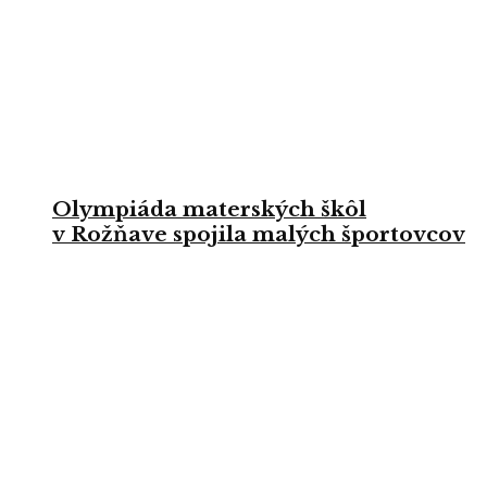
Olympiáda materských škôl
v Rožňave spojila malých športovcov