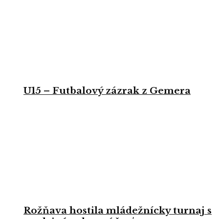
U15 – Futbalový zázrak z Gemera
Rožňava hostila mládežnícky turnaj s