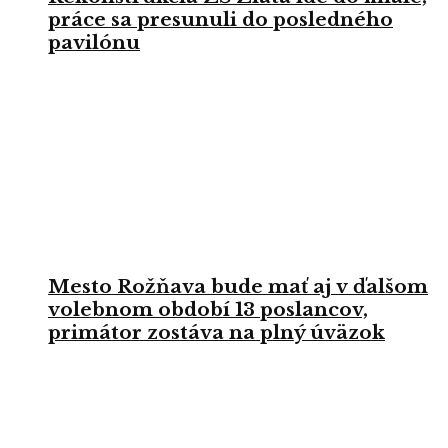
práce sa presunuli do posledného
pavilónu
Mesto Rožňava bude mať aj v ďalšom
volebnom období 13 poslancov,
primátor zostáva na plný úväzok