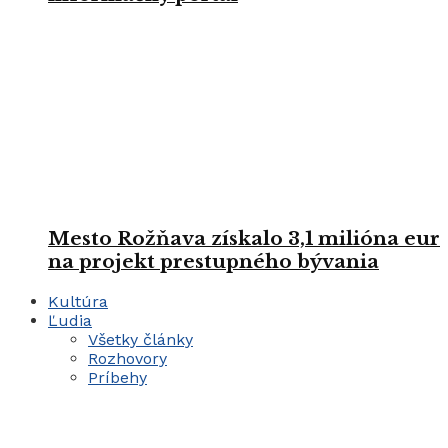
Mesto Rožňava získalo 3,1 milióna eur
na projekt prestupného bývania
Kultúra
Ľudia
Všetky články
Rozhovory
Príbehy