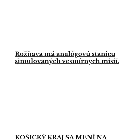
Rožňava má analógovú stanicu
simulovaných vesmírnych misií.
KOŠICKÝ KRAJ SA MENÍ NA