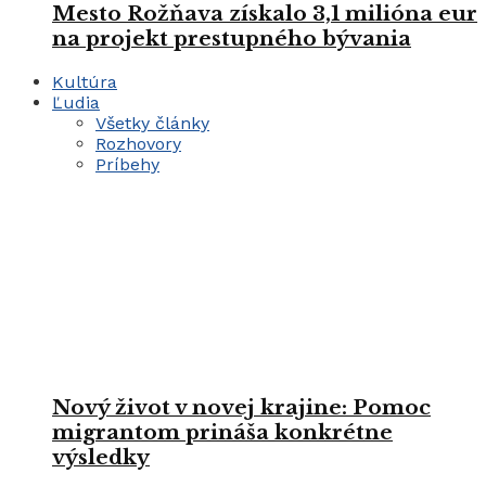
Mesto Rožňava získalo 3,1 milióna eur
na projekt prestupného bývania
Kultúra
Ľudia
Všetky články
Rozhovory
Príbehy
Nový život v novej krajine: Pomoc
migrantom prináša konkrétne
výsledky