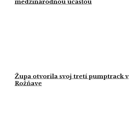
medzinárodnou účasťou
Župa otvorila svoj tretí pumptrack v
Rožňave