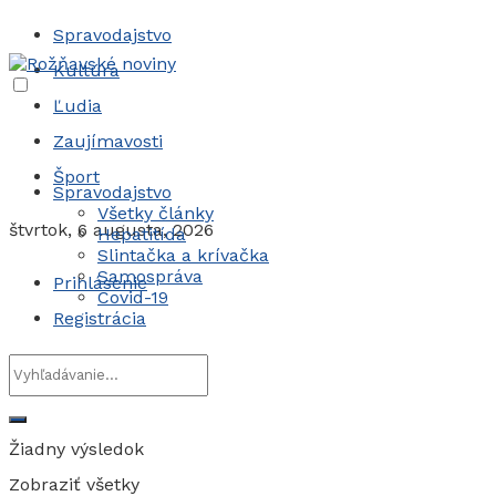
Spravodajstvo
Kultúra
Ľudia
Zaujímavosti
Šport
Spravodajstvo
Všetky články
štvrtok, 6 augusta, 2026
Hepatitída
Slintačka a krívačka
Samospráva
Prihlásenie
Covid-19
Registrácia
Žiadny výsledok
Zobraziť všetky