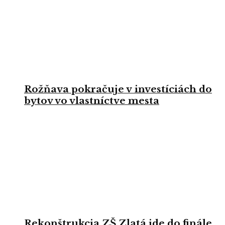
Rožňava pokračuje v investíciách do
bytov vo vlastníctve mesta
Rekonštrukcia ZŠ Zlatá ide do finále,