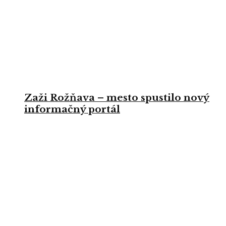
Zaži Rožňava – mesto spustilo nový
informačný portál