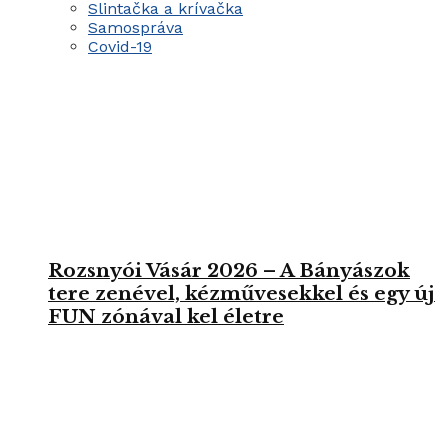
Slintačka a krívačka
Samospráva
Covid-19
Rozsnyói Vásár 2026 – A Bányászok
tere zenével, kézművesekkel és egy új
FUN zónával kel életre