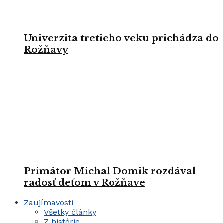
Univerzita tretieho veku prichádza do
Rožňavy
Primátor Michal Domik rozdával
radosť deťom v Rožňave
Zaujímavosti
Všetky články
Z histórie