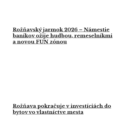
Rožňavský jarmok 2026 – Námestie
baníkov ožije hudbou, remeselníkmi
a novou FUN zónou
Rožňava pokračuje v investíciách do
bytov vo vlastníctve mesta