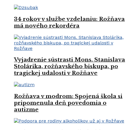
34 rokov v službe vzdelaniu: Rožňava
má nového rekordéra
Vyjadrenie sústrasti Mons. Stanislava
Stolárika, rožňavského biskupa, po
tragickej udalosti v Rožňave
Rožňava v modrom: Spojená škola si
pripomenula deň povedomia o
autizme