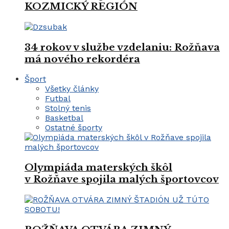
KOZMICKÝ REGIÓN
34 rokov v službe vzdelaniu: Rožňava
má nového rekordéra
Šport
Všetky články
Futbal
Stolný tenis
Basketbal
Ostatné športy
Olympiáda materských škôl
v Rožňave spojila malých športovcov