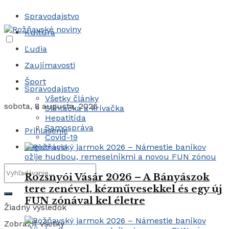
Spravodajstvo
Kultúra
Ľudia
Zaujímavosti
Šport
Spravodajstvo
Všetky články
sobota, 8 augusta, 2026
Slintačka a krívačka
Hepatitída
Samospráva
Prihlásenie
Covid-19
Registrácia
Rozsnyói Vásár 2026 – A Bányászok
tere zenével, kézművesekkel és egy új
FUN zónával kel életre
Žiadny výsledok
Zobraziť všetky