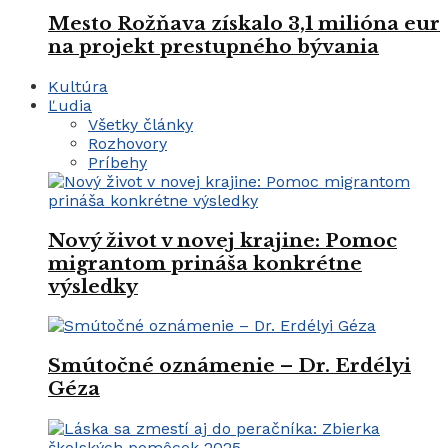
Mesto Rožňava získalo 3,1 milióna eur
na projekt prestupného bývania
Kultúra
Ľudia
Všetky články
Rozhovory
Príbehy
Nový život v novej krajine: Pomoc
migrantom prináša konkrétne
výsledky
Smútočné oznámenie – Dr. Erdélyi
Géza