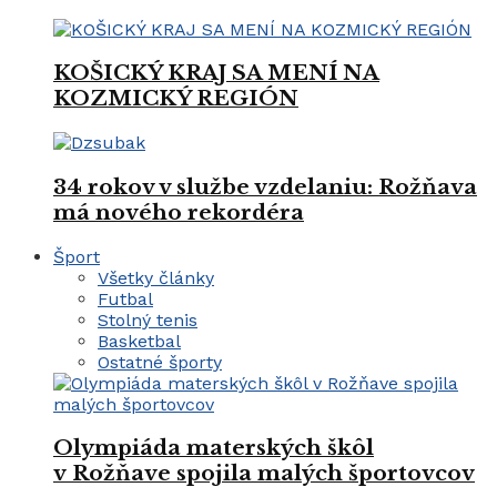
KOŠICKÝ KRAJ SA MENÍ NA
KOZMICKÝ REGIÓN
34 rokov v službe vzdelaniu: Rožňava
má nového rekordéra
Šport
Všetky články
Futbal
Stolný tenis
Basketbal
Ostatné športy
Olympiáda materských škôl
v Rožňave spojila malých športovcov