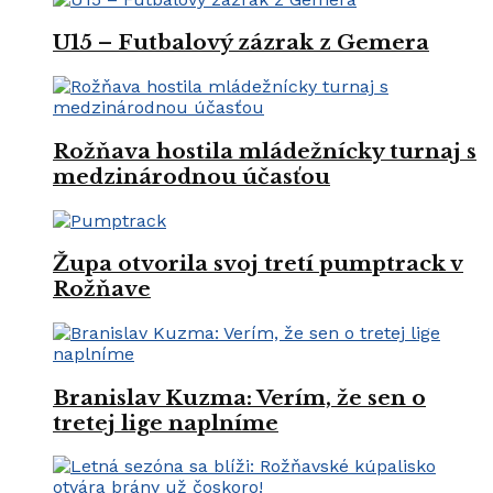
U15 – Futbalový zázrak z Gemera
Rožňava hostila mládežnícky turnaj s
medzinárodnou účasťou
Župa otvorila svoj tretí pumptrack v
Rožňave
Branislav Kuzma: Verím, že sen o
tretej lige naplníme