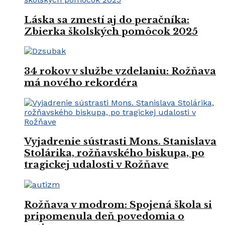
Láska sa zmestí aj do peračníka:
Zbierka školských pomôcok 2025
34 rokov v službe vzdelaniu: Rožňava
má nového rekordéra
Vyjadrenie sústrasti Mons. Stanislava
Stolárika, rožňavského biskupa, po
tragickej udalosti v Rožňave
Rožňava v modrom: Spojená škola si
pripomenula deň povedomia o