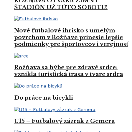
ROŽŇAVA OTVÁRA ZIMNÝ
ŠTADIÓN UŽ TÚTO SOBOTU!
Nové futbalové ihrisko s umelým
povrchom v Rožňave prinesie lepšie
podmienky pre športovcov i verejnosť
Rožňava sa hýbe pre zdravé srdce:
vznikla turistická trasa v tvare srdca
Do práce na bicykli
U15 – Futbalový zázrak z Gemera