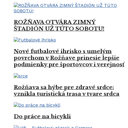
ROŽŇAVA OTVÁRA ZIMNÝ
ŠTADIÓN UŽ TÚTO SOBOTU!
Nové futbalové ihrisko s umelým
povrchom v Rožňave prinesie lepšie
podmienky pre športovcov i verejnosť
Rožňava sa hýbe pre zdravé srdce:
vznikla turistická trasa v tvare srdca
Do práce na bicykli