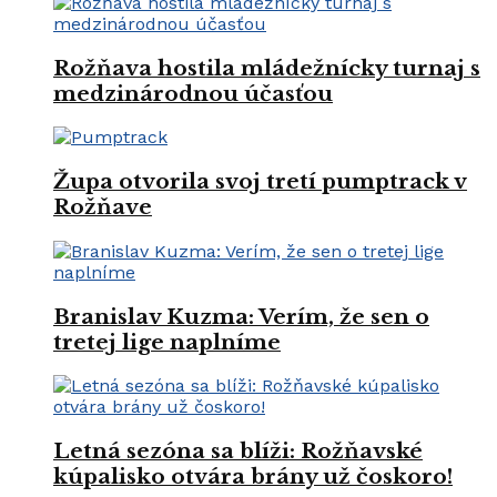
Rožňava hostila mládežnícky turnaj s
medzinárodnou účasťou
Župa otvorila svoj tretí pumptrack v
Rožňave
Branislav Kuzma: Verím, že sen o
tretej lige naplníme
Letná sezóna sa blíži: Rožňavské
kúpalisko otvára brány už čoskoro!