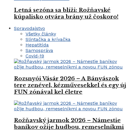
Letná sezóna sa blíži: Rožňavské
kúpalisko otvára brány už čoskoro!
Spravodajstvo
Všetky články
Slintačka a krívačka
Hepatitída
Samospráva
Covid-19
Rozsnyói Vásár 2026 – A Bányászok
tere zenével, kézművesekkel és egy új
FUN zónával kel életre
Rožňavský jarmok 2026 – Námestie
baníkov ožije hudbou, remeselníkmi