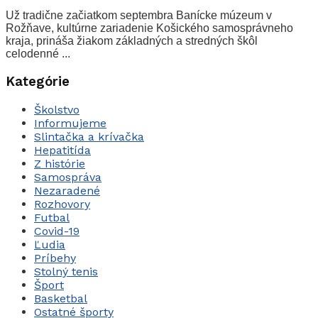
Už tradične začiatkom septembra Banícke múzeum v
Rožňave, kultúrne zariadenie Košického samosprávneho
kraja, prináša žiakom základných a stredných škôl
celodenné ...
Kategórie
Školstvo
Informujeme
Slintačka a krívačka
Hepatitída
Z histórie
Samospráva
Nezaradené
Rozhovory
Futbal
Covid-19
Ľudia
Príbehy
Stolný tenis
Šport
Basketbal
Ostatné športy