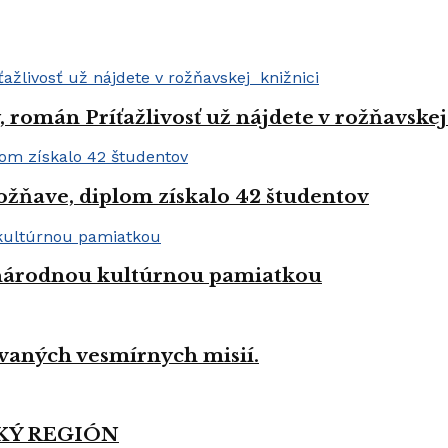
román Príťažlivosť už nájdete v rožňavskej
ožňave, diplom získalo 42 študentov
a národnou kultúrnou pamiatkou
vaných vesmírnych misií.
KÝ REGIÓN