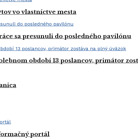
tov vo vlastníctve mesta
práce sa presunuli do posledného pavilónu
olebnom období 13 poslancov, primátor zos
anica
formačný portál