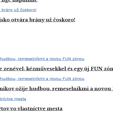
isko otvára brány už čoskoro!
e zenével, kézművesekkel és egy új FUN zóná
níkov ožije hudbou, remeselníkmi a novo
tov vo vlastníctve mesta