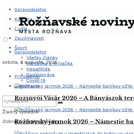
Spravodajstvo
Kultúra
Ľudia
Zaujímavosti
Šport
Spravodajstvo
Všetky články
sobota, 8 augusta, 2026
Slintačka a krívačka
Hepatitída
Samospráva
Prihlásenie
Covid-19
Registrácia
Rozsnyói Vásár 2026 – A Bányászok ter
Žiadny výsledok
Rožňavský jarmok 2026 – Námestie ba
Zobraziť všetky výsledky