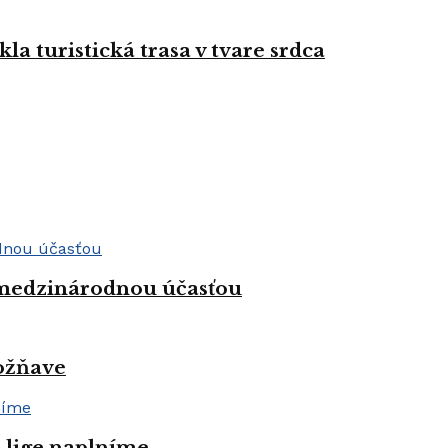
la turistická trasa v tvare srdca
 medzinárodnou účasťou
Rožňave
j lige naplníme