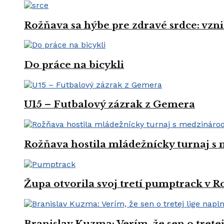
Rožňava sa hýbe pre zdravé srdce: vznik
Do práce na bicykli
U15 – Futbalový zázrak z Gemera
Rožňava hostila mládežnícky turnaj s
Župa otvorila svoj tretí pumptrack v 
Branislav Kuzma: Verím, že sen o trete