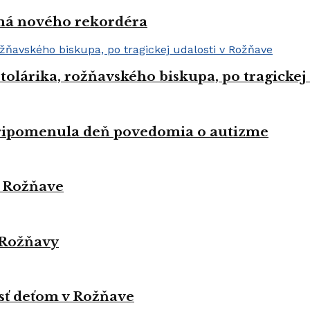
 má nového rekordéra
Stolárika, rožňavského biskupa, po tragickej
pripomenula deň povedomia o autizme
v Rožňave
 Rožňavy
sť deťom v Rožňave