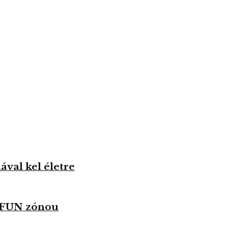
val kel életre
u FUN zónou