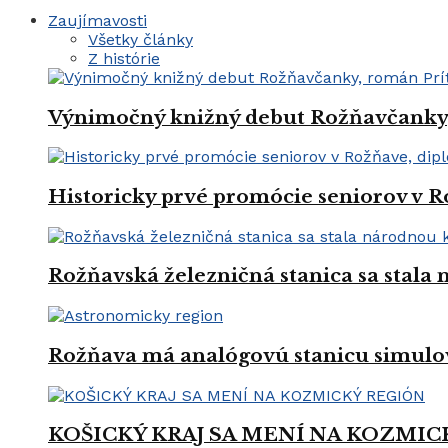
Zaujímavosti
Všetky články
Z histórie
Výnimočný knižný debut Rožňavčanky, 
Historicky prvé promócie seniorov v R
Rožňavská železničná stanica sa stal
Rožňava má analógovú stanicu simulo
KOŠICKÝ KRAJ SA MENÍ NA KOZMIC