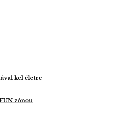
val kel életre
u FUN zónou