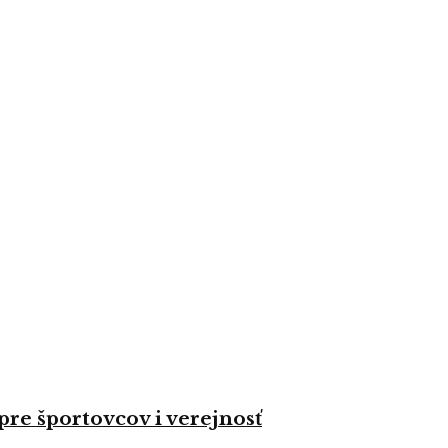
re športovcov i verejnosť