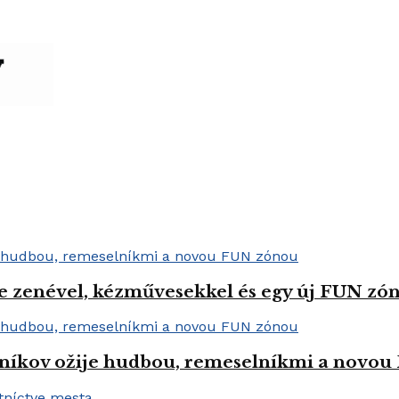
e zenével, kézművesekkel és egy új FUN zóná
níkov ožije hudbou, remeselníkmi a novo