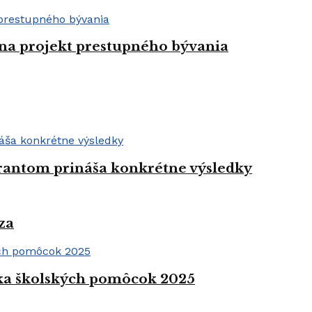
 na projekt prestupného bývania
grantom prináša konkrétne výsledky
za
rka školských pomôcok 2025