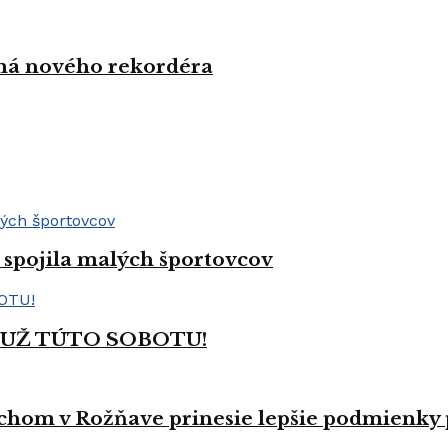
 má nového rekordéra
spojila malých športovcov
 UŽ TÚTO SOBOTU!
hom v Rožňave prinesie lepšie podmienky p