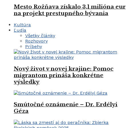
Mesto Rožňava získalo 3,1 milióna eur
na projekt prestupného bývania
Kultúra
Ľudia
Všetky články
Rozhovory
Príbehy
Nový život v novej krajine: Pomoc
migrantom prináša konkrétne
výsledky
Smútočné oznámenie – Dr. Erdélyi
Géza