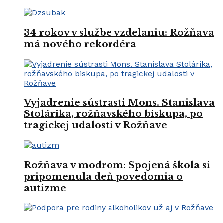
34 rokov v službe vzdelaniu: Rožňava
má nového rekordéra
Vyjadrenie sústrasti Mons. Stanislava
Stolárika, rožňavského biskupa, po
tragickej udalosti v Rožňave
Rožňava v modrom: Spojená škola si
pripomenula deň povedomia o
autizme