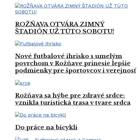
ROŽŇAVA OTVÁRA ZIMNÝ
ŠTADIÓN UŽ TÚTO SOBOTU!
Nové futbalové ihrisko s umelým
povrchom v Rožňave prinesie lepšie
podmienky pre športovcov i verejnosť
Rožňava sa hýbe pre zdravé srdce:
vznikla turistická trasa v tvare srdca
Do práce na bicykli