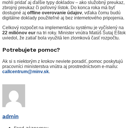
mohli pridať aj ďalšie typy dokladov – ako služobný preukaz,
zbrojný preukaz či poľovný lístok. Do konca roka má byť
dostupné aj
offline overovanie údajov
, vďaka čomu budú
digitálne doklady použiteľné aj bez internetového pripojenia.
Celkový rozpočet na implementáciu systému je vyčíslený na
22 miliónov eur
na tri roky. Minister vnútra Matúš Šutaj Eštok
uviedol, že zatiaľ bola využitá len zlomková časť rozpočtu.
Potrebujete pomoc?
Ak si s niektorým z krokov neviete poradiť, pomoc poskytujú
pracovníci ministerstva vnútra aj prostredníctvom e-mailu:
callcentrum@minv.sk
.
admin
Feed záznamov