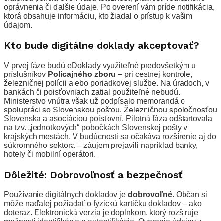
oprávnenia či ďalšie údaje. Po overení vám príde notifikácia,
ktorá obsahuje informáciu, kto žiadal o prístup k vašim
údajom.
Kto bude digitálne doklady akceptovať?
V prvej fáze budú eDoklady využiteľné predovšetkým u
príslušníkov
Policajného zboru
– pri cestnej kontrole,
železničnej polícii alebo poriadkovej službe. Na úradoch, v
bankách či poisťovniach zatiaľ použiteľné nebudú.
Ministerstvo vnútra však už podpísalo memorandá o
spolupráci so Slovenskou poštou, Železničnou spoločnosťou
Slovenska a asociáciou poisťovní. Pilotná fáza odštartovala
na tzv. „jednotkových“ pobočkách Slovenskej pošty v
krajských mestách. V budúcnosti sa očakáva rozšírenie aj do
súkromného sektora – záujem prejavili napríklad banky,
hotely či mobilní operátori.
Dôležité: Dobrovoľnosť a bezpečnosť
Používanie digitálnych dokladov je
dobrovoľné
. Občan si
môže naďalej požiadať o fyzickú kartičku dokladov – ako
doteraz. Elektronická verzia je doplnkom, ktorý rozširuje