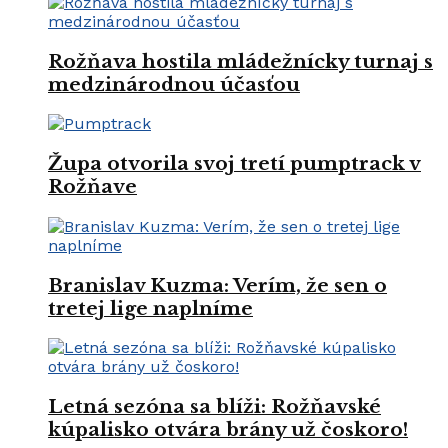
Rožňava hostila mládežnícky turnaj s
medzinárodnou účasťou
Župa otvorila svoj tretí pumptrack v
Rožňave
Branislav Kuzma: Verím, že sen o
tretej lige naplníme
Letná sezóna sa blíži: Rožňavské
kúpalisko otvára brány už čoskoro!