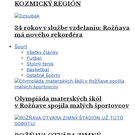
KOZMICKÝ REGIÓN
34 rokov v službe vzdelaniu: Rožňava
má nového rekordéra
Šport
Všetky články
Futbal
Stolný tenis
Basketbal
Ostatné športy
Olympiáda materských škôl
v Rožňave spojila malých športovcov