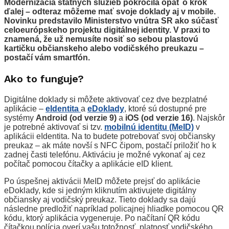
Modernizácia štátnych služieb pokročila opäť o krok
ďalej – odteraz môžeme mať svoje doklady aj v mobile.
Novinku predstavilo Ministerstvo vnútra SR ako súčasť
celoeurópskeho projektu digitálnej identity. V praxi to
znamená, že už nemusíte nosiť so sebou plastovú
kartičku občianskeho alebo vodičského preukazu –
postačí vám smartfón.
Ako to funguje?
Digitálne doklady si môžete aktivovať cez dve bezplatné
aplikácie –
eIdentita
a
eDoklady
, ktoré sú dostupné pre
systémy
Android (od verzie 9)
a
iOS (od verzie 16)
. Najskôr
je potrebné aktivovať si tzv.
mobilnú identitu (MeID)
v
aplikácii eIdentita. Na to budete potrebovať svoj občiansky
preukaz – ak máte novší s NFC čipom, postačí priložiť ho k
zadnej časti telefónu. Aktiváciu je možné vykonať aj cez
počítač pomocou čítačky a aplikácie eID klient.
Po úspešnej aktivácii MeID môžete prejsť do aplikácie
eDoklady, kde si jedným kliknutím aktivujete digitálny
občiansky aj vodičský preukaz. Tieto doklady sa dajú
následne predložiť napríklad policajnej hliadke pomocou QR
kódu, ktorý aplikácia vygeneruje. Po načítaní QR kódu
čítačkou polícia overí vašu totožnosť, platnosť vodičského