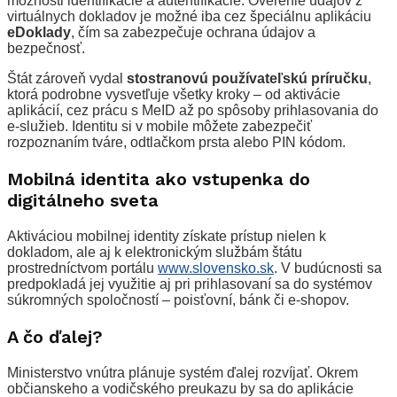
možnosti identifikácie a autentifikácie. Overenie údajov z
virtuálnych dokladov je možné iba cez špeciálnu aplikáciu
eDoklady
, čím sa zabezpečuje ochrana údajov a
bezpečnosť.
Štát zároveň vydal
stostranovú používateľskú príručku
,
ktorá podrobne vysvetľuje všetky kroky – od aktivácie
aplikácií, cez prácu s MeID až po spôsoby prihlasovania do
e-služieb. Identitu si v mobile môžete zabezpečiť
rozpoznaním tváre, odtlačkom prsta alebo PIN kódom.
Mobilná identita ako vstupenka do
digitálneho sveta
Aktiváciou mobilnej identity získate prístup nielen k
dokladom, ale aj k elektronickým službám štátu
prostredníctvom portálu
www.slovensko.sk
. V budúcnosti sa
predpokladá jej využitie aj pri prihlasovaní sa do systémov
súkromných spoločností – poisťovní, bánk či e-shopov.
A čo ďalej?
Ministerstvo vnútra plánuje systém ďalej rozvíjať. Okrem
občianskeho a vodičského preukazu by sa do aplikácie