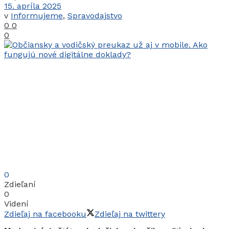
15. apríla 2025
v
Informujeme
,
Spravodajstvo
0
0
0
0
Zdieľaní
0
Videní
Zdieľaj na facebooku
Zdieľaj na twittery