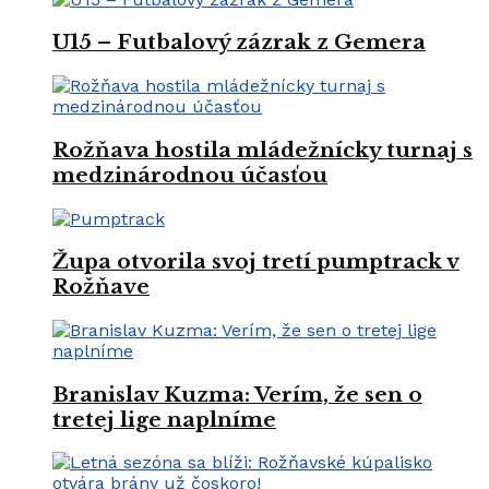
U15 – Futbalový zázrak z Gemera
Rožňava hostila mládežnícky turnaj s
medzinárodnou účasťou
Župa otvorila svoj tretí pumptrack v
Rožňave
Branislav Kuzma: Verím, že sen o
tretej lige naplníme