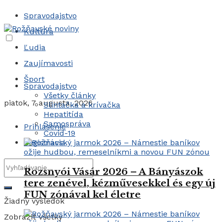
Spravodajstvo
Kultúra
Ľudia
Zaujímavosti
Šport
Spravodajstvo
Všetky články
piatok, 7 augusta, 2026
Slintačka a krívačka
Hepatitída
Samospráva
Prihlásenie
Covid-19
Registrácia
Rozsnyói Vásár 2026 – A Bányászok
tere zenével, kézművesekkel és egy új
FUN zónával kel életre
Žiadny výsledok
Zobraziť všetky