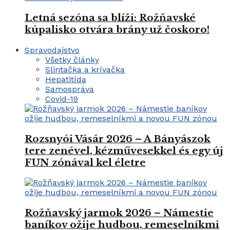
Letná sezóna sa blíži: Rožňavské
kúpalisko otvára brány už čoskoro!
Spravodajstvo
Všetky články
Slintačka a krívačka
Hepatitída
Samospráva
Covid-19
Rozsnyói Vásár 2026 – A Bányászok
tere zenével, kézművesekkel és egy új
FUN zónával kel életre
Rožňavský jarmok 2026 – Námestie
baníkov ožije hudbou, remeselníkmi