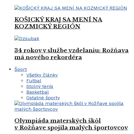
KOŠICKÝ KRAJ SA MENÍ NA
KOZMICKÝ REGIÓN
34 rokov v službe vzdelaniu: Rožňava
má nového rekordéra
Šport
Všetky články
Futbal
Stolný tenis
Basketbal
Ostatné športy
Olympiáda materských škôl
v Rožňave spojila malých športovcov