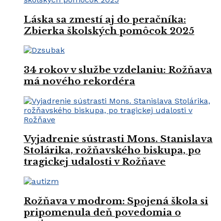
Láska sa zmestí aj do peračníka:
Zbierka školských pomôcok 2025
34 rokov v službe vzdelaniu: Rožňava
má nového rekordéra
Vyjadrenie sústrasti Mons. Stanislava
Stolárika, rožňavského biskupa, po
tragickej udalosti v Rožňave
Rožňava v modrom: Spojená škola si
pripomenula deň povedomia o