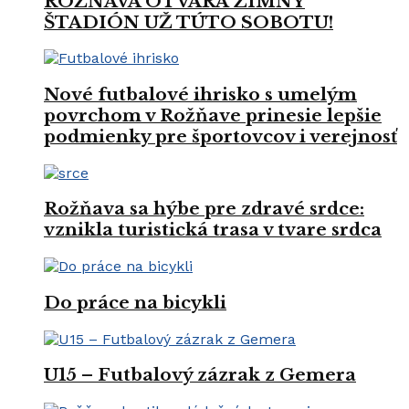
ROŽŇAVA OTVÁRA ZIMNÝ
ŠTADIÓN UŽ TÚTO SOBOTU!
Nové futbalové ihrisko s umelým
povrchom v Rožňave prinesie lepšie
podmienky pre športovcov i verejnosť
Rožňava sa hýbe pre zdravé srdce:
vznikla turistická trasa v tvare srdca
Do práce na bicykli
U15 – Futbalový zázrak z Gemera