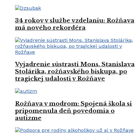
34 rokov v službe vzdelaniu: Rožňava
má nového rekordéra
Vyjadrenie sústrasti Mons. Stanislava
Stolárika, rožňavského biskupa, po
tragickej udalosti v Rožňave
Rožňava v modrom: Spojená škola si
pripomenula deň povedomia o
autizme