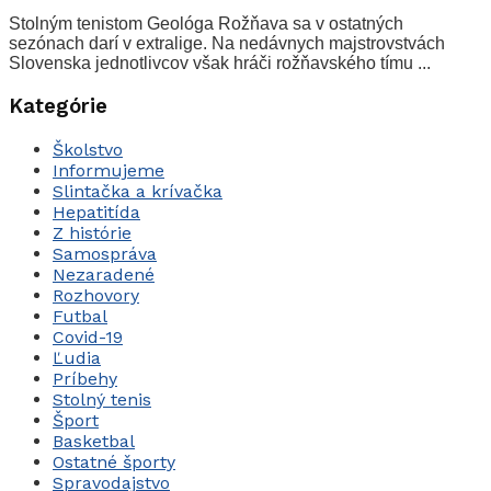
Stolným tenistom Geológa Rožňava sa v ostatných
sezónach darí v extralige. Na nedávnych majstrovstvách
Slovenska jednotlivcov však hráči rožňavského tímu ...
Kategórie
Školstvo
Informujeme
Slintačka a krívačka
Hepatitída
Z histórie
Samospráva
Nezaradené
Rozhovory
Futbal
Covid-19
Ľudia
Príbehy
Stolný tenis
Šport
Basketbal
Ostatné športy
Spravodajstvo