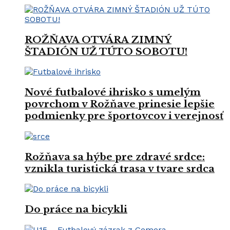
ROŽŇAVA OTVÁRA ZIMNÝ
ŠTADIÓN UŽ TÚTO SOBOTU!
Nové futbalové ihrisko s umelým
povrchom v Rožňave prinesie lepšie
podmienky pre športovcov i verejnosť
Rožňava sa hýbe pre zdravé srdce:
vznikla turistická trasa v tvare srdca
Do práce na bicykli