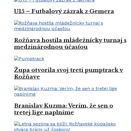
U15 – Futbalový zázrak z Gemera
Rožňava hostila mládežnícky turnaj s
medzinárodnou účasťou
Župa otvorila svoj tretí pumptrack v
Rožňave
Branislav Kuzma: Verím, že sen o
tretej lige naplníme