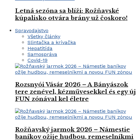
Letná sezóna sa blíži: Rožňavské
kúpalisko otvára brány už čoskoro!
Spravodajstvo
Všetky články
Slintačka a krívačka
Hepatitída
Samospráva
Covid-19
Rozsnyói Vásár 2026 – A Bányászok
tere zenével, kézművesekkel és egy új
FUN zónával kel életre
Rožňavský jarmok 2026 – Námestie
baníkov ožije hudbou, remeselníkmi