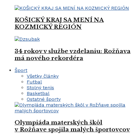
KOŠICKÝ KRAJ SA MENÍ NA
KOZMICKÝ REGIÓN
34 rokov v službe vzdelaniu: Rožňava
má nového rekordéra
Šport
Všetky články
Futbal
Stolný tenis
Basketbal
Ostatné športy
Olympiáda materských škôl
v Rožňave spojila malých športovcov