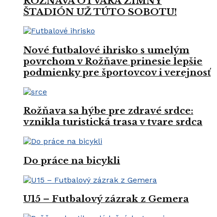
ROŽŇAVA OTVÁRA ZIMNÝ
ŠTADIÓN UŽ TÚTO SOBOTU!
Nové futbalové ihrisko s umelým
povrchom v Rožňave prinesie lepšie
podmienky pre športovcov i verejnosť
Rožňava sa hýbe pre zdravé srdce:
vznikla turistická trasa v tvare srdca
Do práce na bicykli
U15 – Futbalový zázrak z Gemera