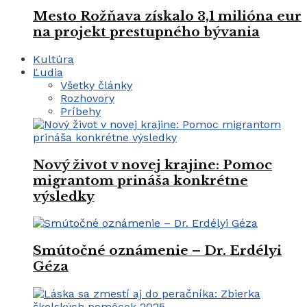
Mesto Rožňava získalo 3,1 milióna eur
na projekt prestupného bývania
Kultúra
Ľudia
Všetky články
Rozhovory
Príbehy
Nový život v novej krajine: Pomoc
migrantom prináša konkrétne
výsledky
Smútočné oznámenie – Dr. Erdélyi
Géza