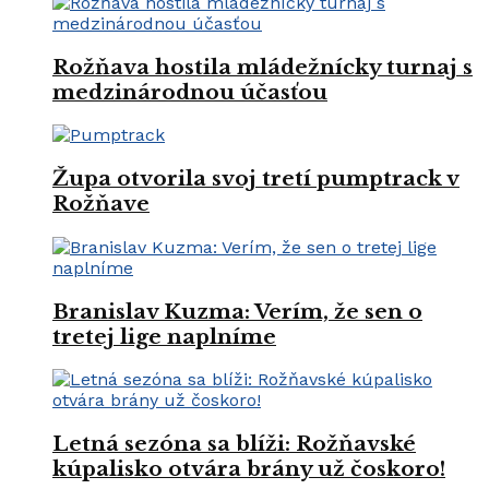
Rožňava hostila mládežnícky turnaj s
medzinárodnou účasťou
Župa otvorila svoj tretí pumptrack v
Rožňave
Branislav Kuzma: Verím, že sen o
tretej lige naplníme
Letná sezóna sa blíži: Rožňavské
kúpalisko otvára brány už čoskoro!