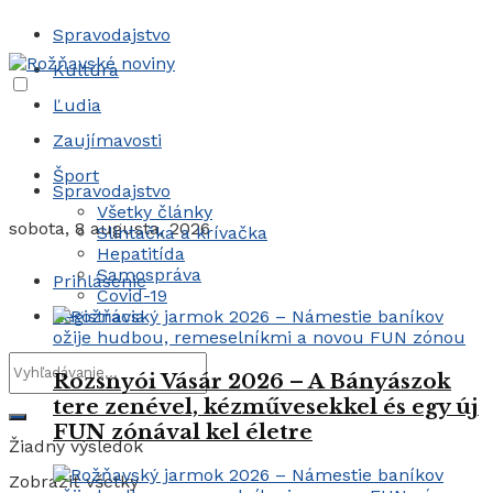
Spravodajstvo
Kultúra
Ľudia
Zaujímavosti
Šport
Spravodajstvo
Všetky články
sobota, 8 augusta, 2026
Slintačka a krívačka
Hepatitída
Samospráva
Prihlásenie
Covid-19
Registrácia
Rozsnyói Vásár 2026 – A Bányászok
tere zenével, kézművesekkel és egy új
FUN zónával kel életre
Žiadny výsledok
Zobraziť všetky