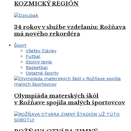
KOZMICKÝ REGIÓN
34 rokov v službe vzdelaniu: Rožňava
má nového rekordéra
Šport
Všetky články
Futbal
Stolný tenis
Basketbal
Ostatné športy
Olympiáda materských škôl
v Rožňave spojila malých športovcov