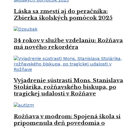
Láska sa zmestí aj do peračníka:
Zbierka školských pomôcok 2025
34 rokov v službe vzdelaniu: Rožňava
má nového rekordéra
Vyjadrenie sústrasti Mons. Stanislava
Stolárika, rožňavského biskupa, po
tragickej udalosti v Rožňave
Rožňava v modrom: Spojená škola si
pripomenula deň povedomia o