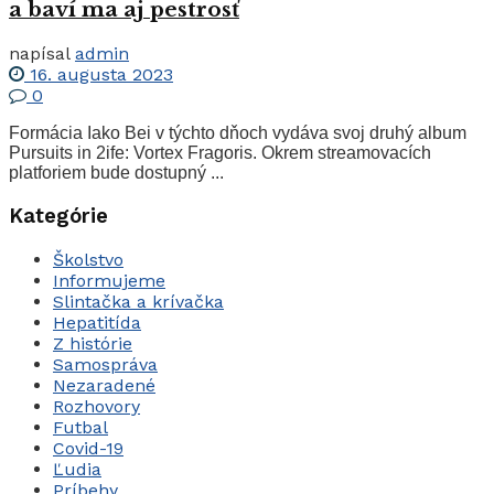
a baví ma aj pestrosť
napísal
admin
16. augusta 2023
0
Formácia Iako Bei v týchto dňoch vydáva svoj druhý album
Pursuits in 2ife: Vortex Fragoris. Okrem streamovacích
platforiem bude dostupný ...
Kategórie
Školstvo
Informujeme
Slintačka a krívačka
Hepatitída
Z histórie
Samospráva
Nezaradené
Rozhovory
Futbal
Covid-19
Ľudia
Príbehy