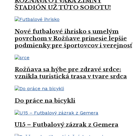
ROŽŇAVA OTVÁRA ZIMNÝ
ŠTADIÓN UŽ TÚTO SOBOTU!
Nové futbalové ihrisko s umelým
povrchom v Rožňave prinesie lepšie
podmienky pre športovcov i verejnosť
Rožňava sa hýbe pre zdravé srdce:
vznikla turistická trasa v tvare srdca
Do práce na bicykli
U15 – Futbalový zázrak z Gemera