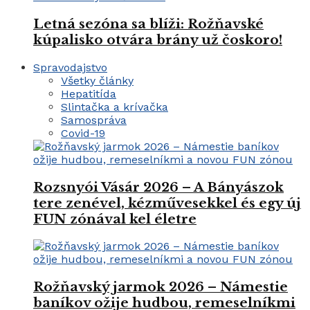
Letná sezóna sa blíži: Rožňavské
kúpalisko otvára brány už čoskoro!
Spravodajstvo
Všetky články
Hepatitída
Slintačka a krívačka
Samospráva
Covid-19
Rozsnyói Vásár 2026 – A Bányászok
tere zenével, kézművesekkel és egy új
FUN zónával kel életre
Rožňavský jarmok 2026 – Námestie
baníkov ožije hudbou, remeselníkmi