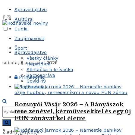
Spravodajstvo
Kultúra
Ľudia
Zaujímavosti
Šport
Spravodajstvo
Všetky články
sobota, 8 augusta, 2026
Hepatitída
Slintačka a krívačka
Samospráva
Prihlásenie
Covid-19
Registrácia
Rozsnyói Vásár 2026 – A Bányászok
tere zenével, kézművesekkel és egy új
FUN zónával kel életre
Žiadny výsledok