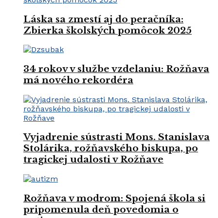
Láska sa zmestí aj do peračníka:
Zbierka školských pomôcok 2025
34 rokov v službe vzdelaniu: Rožňava
má nového rekordéra
Vyjadrenie sústrasti Mons. Stanislava
Stolárika, rožňavského biskupa, po
tragickej udalosti v Rožňave
Rožňava v modrom: Spojená škola si
pripomenula deň povedomia o