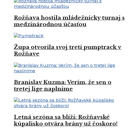
Rožňava hostila mládežnícky turnaj s
medzinárodnou účasťou
Župa otvorila svoj tretí pumptrack v
Rožňave
Branislav Kuzma: Verím, že sen o
tretej lige naplníme
Letná sezóna sa blíži: Rožňavské
kúpalisko otvára brány už čoskoro!