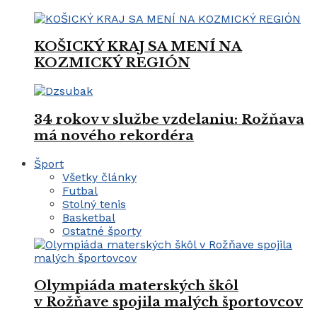
KOŠICKÝ KRAJ SA MENÍ NA
KOZMICKÝ REGIÓN
34 rokov v službe vzdelaniu: Rožňava
má nového rekordéra
Šport
Všetky články
Futbal
Stolný tenis
Basketbal
Ostatné športy
Olympiáda materských škôl
v Rožňave spojila malých športovcov