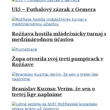
U15 – Futbalový zázrak z Gemera
Rožňava hostila mládežnícky turnaj s
medzinárodnou účasťou
Župa otvorila svoj tretí pumptrack v
Rožňave
Branislav Kuzma: Verím, že sen o
tretej lige naplníme