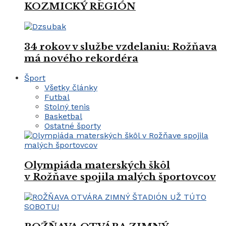
KOZMICKÝ REGIÓN
34 rokov v službe vzdelaniu: Rožňava
má nového rekordéra
Šport
Všetky články
Futbal
Stolný tenis
Basketbal
Ostatné športy
Olympiáda materských škôl
v Rožňave spojila malých športovcov