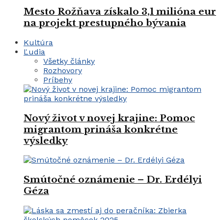
Mesto Rožňava získalo 3,1 milióna eur
na projekt prestupného bývania
Kultúra
Ľudia
Všetky články
Rozhovory
Príbehy
Nový život v novej krajine: Pomoc
migrantom prináša konkrétne
výsledky
Smútočné oznámenie – Dr. Erdélyi
Géza