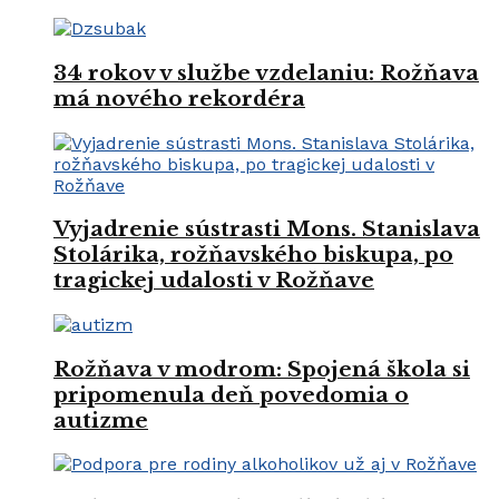
34 rokov v službe vzdelaniu: Rožňava
má nového rekordéra
Vyjadrenie sústrasti Mons. Stanislava
Stolárika, rožňavského biskupa, po
tragickej udalosti v Rožňave
Rožňava v modrom: Spojená škola si
pripomenula deň povedomia o
autizme