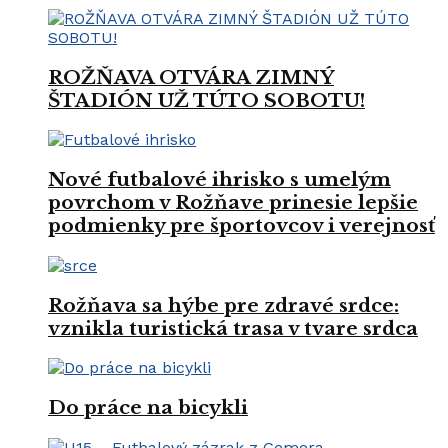
ROŽŇAVA OTVÁRA ZIMNÝ
ŠTADIÓN UŽ TÚTO SOBOTU!
Nové futbalové ihrisko s umelým
povrchom v Rožňave prinesie lepšie
podmienky pre športovcov i verejnosť
Rožňava sa hýbe pre zdravé srdce:
vznikla turistická trasa v tvare srdca
Do práce na bicykli