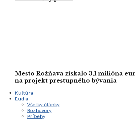
Mesto Rožňava získalo 3,1 milióna eur
na projekt prestupného bývania
Kultúra
Ľudia
Všetky články
Rozhovory
Príbehy