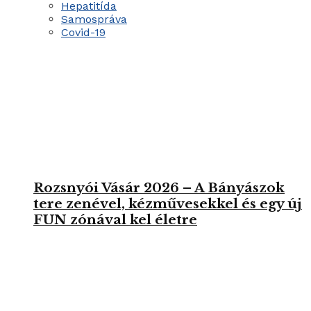
Hepatitída
Samospráva
Covid-19
Rozsnyói Vásár 2026 – A Bányászok
tere zenével, kézművesekkel és egy új
FUN zónával kel életre