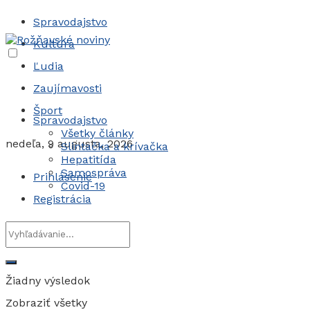
Spravodajstvo
Kultúra
Ľudia
Zaujímavosti
Šport
Spravodajstvo
Všetky články
nedeľa, 9 augusta, 2026
Slintačka a krívačka
Hepatitída
Samospráva
Prihlásenie
Covid-19
Registrácia
Žiadny výsledok
Zobraziť všetky