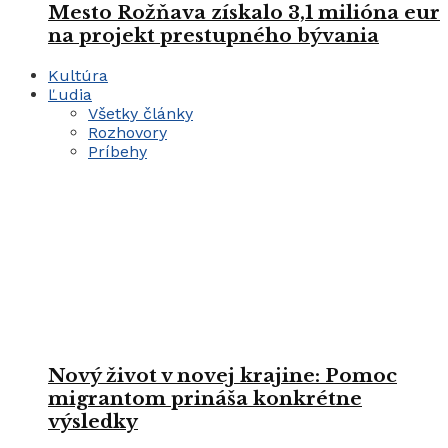
Mesto Rožňava získalo 3,1 milióna eur
na projekt prestupného bývania
Kultúra
Ľudia
Všetky články
Rozhovory
Príbehy
Nový život v novej krajine: Pomoc
migrantom prináša konkrétne
výsledky