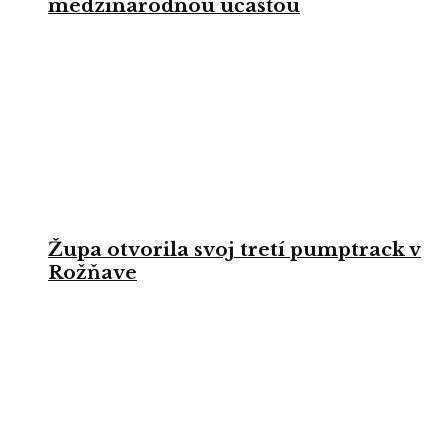
medzinárodnou účasťou
Župa otvorila svoj tretí pumptrack v
Rožňave