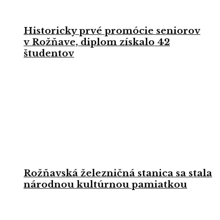
Historicky prvé promócie seniorov
v Rožňave, diplom získalo 42
študentov
Rožňavská železničná stanica sa stala
národnou kultúrnou pamiatkou