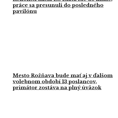
práce sa presunuli do posledného
pavilónu
Mesto Rožňava bude mať aj v ďalšom
volebnom období 13 poslancov,
primátor zostáva na plný úväzok