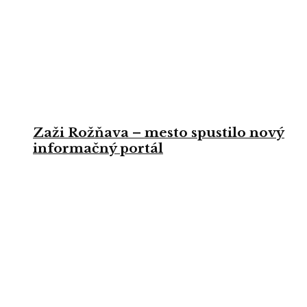
Zaži Rožňava – mesto spustilo nový
informačný portál