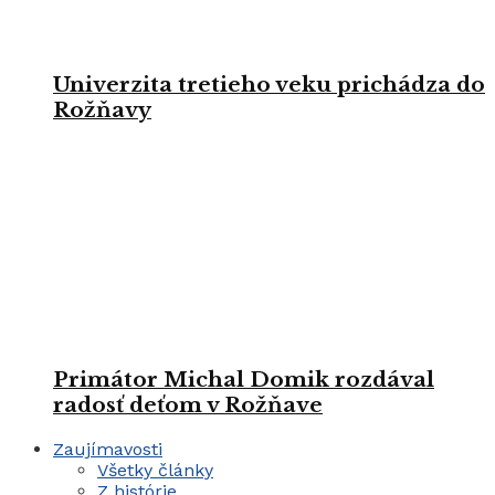
Univerzita tretieho veku prichádza do
Rožňavy
Primátor Michal Domik rozdával
radosť deťom v Rožňave
Zaujímavosti
Všetky články
Z histórie