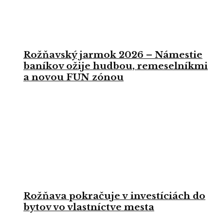
Rožňavský jarmok 2026 – Námestie
baníkov ožije hudbou, remeselníkmi
a novou FUN zónou
Rožňava pokračuje v investíciách do
bytov vo vlastníctve mesta