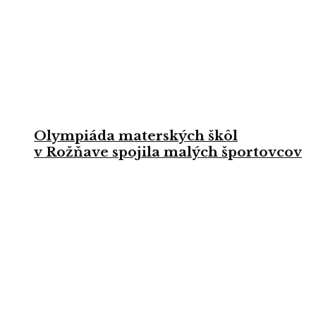
Olympiáda materských škôl
v Rožňave spojila malých športovcov