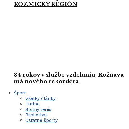
KOZMICKÝ REGIÓN
34 rokov v službe vzdelaniu: Rožňava
má nového rekordéra
Šport
Všetky články
Futbal
Stolný tenis
Basketbal
Ostatné športy