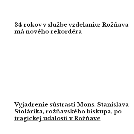
34 rokov v službe vzdelaniu: Rožňava
má nového rekordéra
Vyjadrenie sústrasti Mons. Stanislava
Stolárika, rožňavského biskupa, po
tragickej udalosti v Rožňave