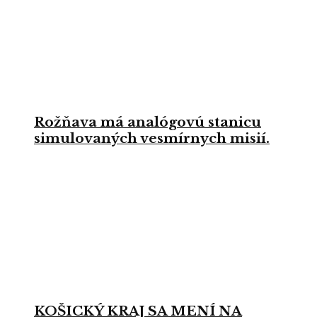
Rožňava má analógovú stanicu
simulovaných vesmírnych misií.
KOŠICKÝ KRAJ SA MENÍ NA