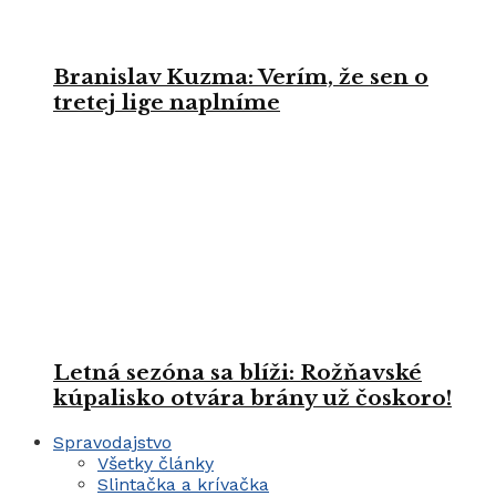
Branislav Kuzma: Verím, že sen o
tretej lige naplníme
Letná sezóna sa blíži: Rožňavské
kúpalisko otvára brány už čoskoro!
Spravodajstvo
Všetky články
Slintačka a krívačka