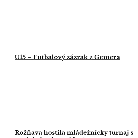
U15 – Futbalový zázrak z Gemera
Rožňava hostila mládežnícky turnaj s