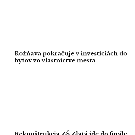
Rožňava pokračuje v investíciách do
bytov vo vlastníctve mesta
Rekonštrukcia ZŠ Zlatá ide do finále,