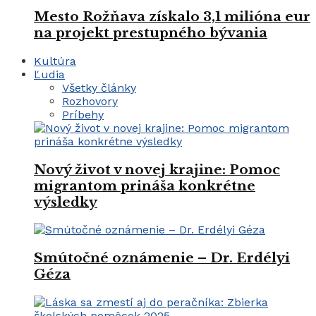
Mesto Rožňava získalo 3,1 milióna eur
na projekt prestupného bývania
Kultúra
Ľudia
Všetky články
Rozhovory
Príbehy
Nový život v novej krajine: Pomoc
migrantom prináša konkrétne
výsledky
Smútočné oznámenie – Dr. Erdélyi
Géza