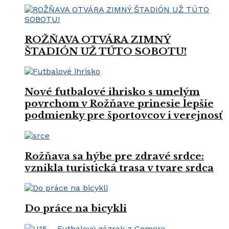
ROŽŇAVA OTVÁRA ZIMNÝ
ŠTADIÓN UŽ TÚTO SOBOTU!
Nové futbalové ihrisko s umelým
povrchom v Rožňave prinesie lepšie
podmienky pre športovcov i verejnosť
Rožňava sa hýbe pre zdravé srdce:
vznikla turistická trasa v tvare srdca
Do práce na bicykli