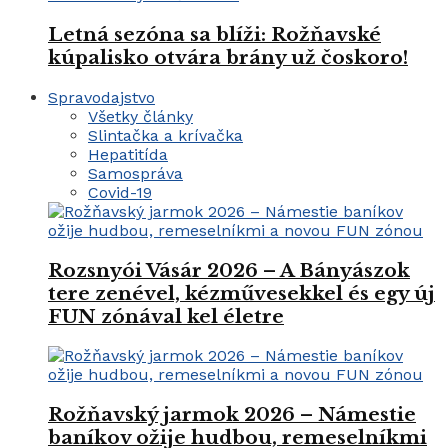
Letná sezóna sa blíži: Rožňavské
kúpalisko otvára brány už čoskoro!
Spravodajstvo
Všetky články
Slintačka a krívačka
Hepatitída
Samospráva
Covid-19
Rozsnyói Vásár 2026 – A Bányászok
tere zenével, kézművesekkel és egy új
FUN zónával kel életre
Rožňavský jarmok 2026 – Námestie
baníkov ožije hudbou, remeselníkmi