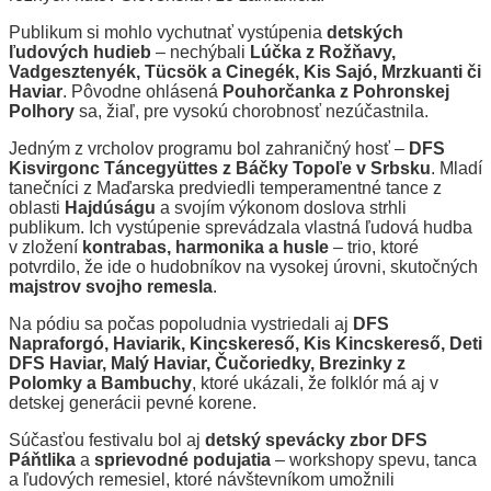
Publikum si mohlo vychutnať vystúpenia
detských
ľudových hudieb
– nechýbali
Lúčka z Rožňavy,
Vadgesztenyék, Tücsök a Cinegék, Kis Sajó, Mrzkuanti či
Haviar
. Pôvodne ohlásená
Pouhorčanka z Pohronskej
Polhory
sa, žiaľ, pre vysokú chorobnosť nezúčastnila.
Jedným z vrcholov programu bol zahraničný hosť –
DFS
Kisvirgonc Táncegyüttes z Báčky Topoľe v Srbsku
. Mladí
tanečníci z Maďarska predviedli temperamentné tance z
oblasti
Hajdúságu
a svojím výkonom doslova strhli
publikum. Ich vystúpenie sprevádzala vlastná ľudová hudba
v zložení
kontrabas, harmonika a husle
– trio, ktoré
potvrdilo, že ide o hudobníkov na vysokej úrovni, skutočných
majstrov svojho remesla
.
Na pódiu sa počas popoludnia vystriedali aj
DFS
Napraforgó, Haviarik, Kincskereső, Kis Kincskereső, Deti
DFS Haviar, Malý Haviar, Čučoriedky, Brezinky z
Polomky a Bambuchy
, ktoré ukázali, že folklór má aj v
detskej generácii pevné korene.
Súčasťou festivalu bol aj
detský spevácky zbor DFS
Páňtlika
a
sprievodné podujatia
– workshopy spevu, tanca
a ľudových remesiel, ktoré návštevníkom umožnili