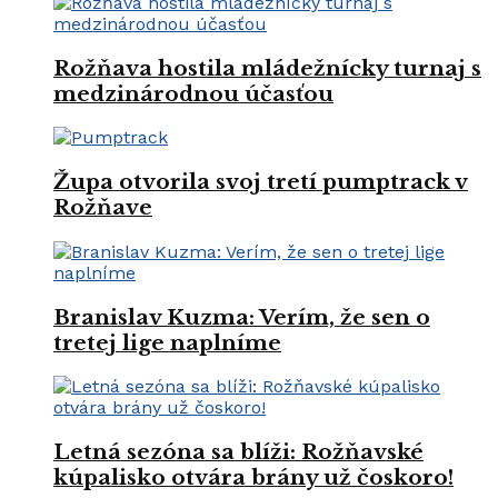
Rožňava hostila mládežnícky turnaj s
medzinárodnou účasťou
Župa otvorila svoj tretí pumptrack v
Rožňave
Branislav Kuzma: Verím, že sen o
tretej lige naplníme
Letná sezóna sa blíži: Rožňavské
kúpalisko otvára brány už čoskoro!