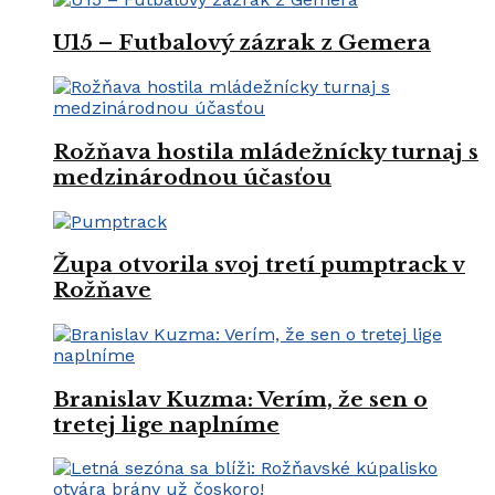
U15 – Futbalový zázrak z Gemera
Rožňava hostila mládežnícky turnaj s
medzinárodnou účasťou
Župa otvorila svoj tretí pumptrack v
Rožňave
Branislav Kuzma: Verím, že sen o
tretej lige naplníme