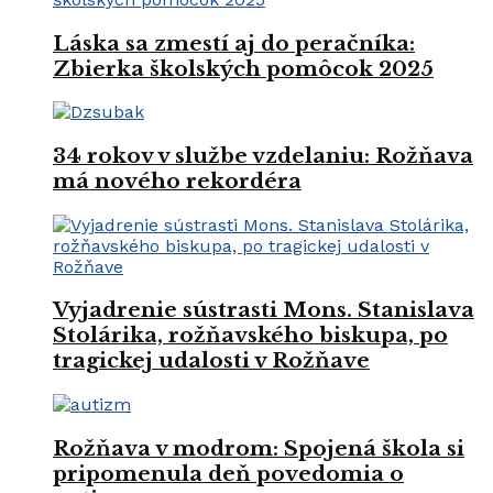
Láska sa zmestí aj do peračníka:
Zbierka školských pomôcok 2025
34 rokov v službe vzdelaniu: Rožňava
má nového rekordéra
Vyjadrenie sústrasti Mons. Stanislava
Stolárika, rožňavského biskupa, po
tragickej udalosti v Rožňave
Rožňava v modrom: Spojená škola si
pripomenula deň povedomia o