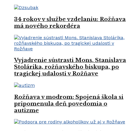
34 rokov v službe vzdelaniu: Rožňava
má nového rekordéra
Vyjadrenie sústrasti Mons. Stanislava
Stolárika, rožňavského biskupa, po
tragickej udalosti v Rožňave
Rožňava v modrom: Spojená škola si
pripomenula deň povedomia o
autizme