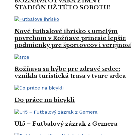
ROŽŇAVA OTVÁRA ZIMNÝ
ŠTADIÓN UŽ TÚTO SOBOTU!
Nové futbalové ihrisko s umelým
povrchom v Rožňave prinesie lepšie
podmienky pre športovcov i verejnosť
Rožňava sa hýbe pre zdravé srdce:
vznikla turistická trasa v tvare srdca
Do práce na bicykli
U15 – Futbalový zázrak z Gemera