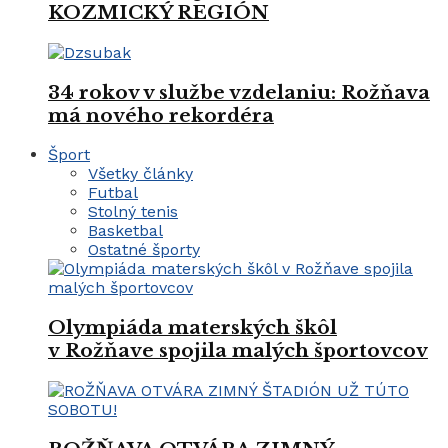
KOZMICKÝ REGIÓN
34 rokov v službe vzdelaniu: Rožňava
má nového rekordéra
Šport
Všetky články
Futbal
Stolný tenis
Basketbal
Ostatné športy
Olympiáda materských škôl
v Rožňave spojila malých športovcov