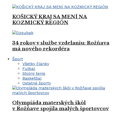
KOŠICKÝ KRAJ SA MENÍ NA
KOZMICKÝ REGIÓN
34 rokov v službe vzdelaniu: Rožňava
má nového rekordéra
Šport
Všetky články
Futbal
Stolný tenis
Basketbal
Ostatné športy
Olympiáda materských škôl
v Rožňave spojila malých športovcov