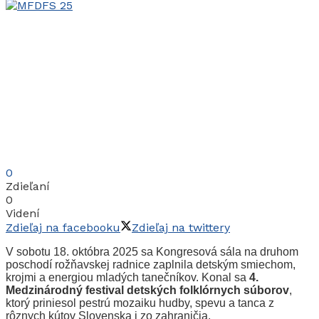
0
Zdieľaní
0
Videní
Zdieľaj na facebooku
Zdieľaj na twittery
V sobotu 18. októbra 2025 sa Kongresová sála na druhom
poschodí rožňavskej radnice zaplnila detským smiechom,
krojmi a energiou mladých tanečníkov. Konal sa
4.
Medzinárodný festival detských folklórnych súborov
,
ktorý priniesol pestrú mozaiku hudby, spevu a tanca z
rôznych kútov Slovenska i zo zahraničia.