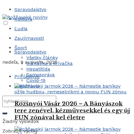
Spravodajstvo
Kultúra
Ľudia
Zaujímavosti
Šport
Spravodajstvo
Všetky články
nedeľa, 9 augusta, 2026
Slintačka a krívačka
Hepatitída
Samospráva
Prihlásenie
Covid-19
Registrácia
Rozsnyói Vásár 2026 – A Bányászok
tere zenével, kézművesekkel és egy új
FUN zónával kel életre
Žiadny výsledok
Zobraziť všetky