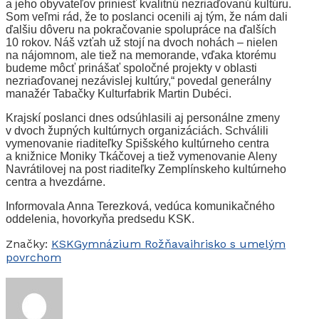
a jeho obyvateľov priniesť kvalitnú nezriaďovanú kultúru.
Som veľmi rád, že to poslanci ocenili aj tým, že nám dali
ďalšiu dôveru na pokračovanie spolupráce na ďalších
10 rokov. Náš vzťah už stojí na dvoch nohách – nielen
na nájomnom, ale tiež na memorande, vďaka ktorému
budeme môcť prinášať spoločné projekty v oblasti
nezriaďovanej nezávislej kultúry,“ povedal generálny
manažér Tabačky Kulturfabrik Martin Dubéci.
Krajskí poslanci dnes odsúhlasili aj personálne zmeny
v dvoch župných kultúrnych organizáciách. Schválili
vymenovanie riaditeľky Spišského kultúrneho centra
a knižnice Moniky Tkáčovej a tiež vymenovanie Aleny
Navrátilovej na post riaditeľky Zemplínskeho kultúrneho
centra a hvezdárne.
Informovala Anna Terezková, vedúca komunikačného
oddelenia, hovorkyňa predsedu KSK.
Značky:
KSK
Gymnázium Rožňava
ihrisko s umelým
povrchom