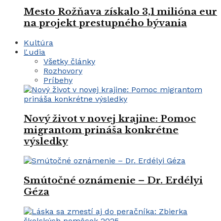
Mesto Rožňava získalo 3,1 milióna eur
na projekt prestupného bývania
Kultúra
Ľudia
Všetky články
Rozhovory
Príbehy
Nový život v novej krajine: Pomoc
migrantom prináša konkrétne
výsledky
Smútočné oznámenie – Dr. Erdélyi
Géza