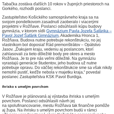
Tabačka zostáva ďalších 10 rokov v župných priestoroch na
Gorkého, rozhodli poslanci.
Zastupiteľstvo Košického samosprávneho kraja sa na
svojom pondelkovom zasadnutí zaoberalo i viacerými
projektmi v Rožňave. Poslanci odsúhlasili kúpu budovy
gymnázia, v ktorom sídli
Gymnázium Pavla Jozefa Šafárika –
Pavol Jozef Šafárik Gimnázium
, Akademika Hronca 1,
Rožňava. Budova nutne potrebuje rekonštrukciu, no jej
vlastníkom bol doposiaľ Rád premonštrátov – Opátstvo
Jasov. „Ďakujem kraju, vedeniu aj poslancom, ktorí
zahlasovali za tieto dôležité body pre okres a mesto
Rožňava. Je to pre nás veľmi dôležité. Na gymnáziu
vyrastajú generácie študentov, jeho budova už nutne
potrebuje opravu. Do väčšej rekonštrukcie sme sa však nikdy
nemohli pustiť, keďže nebola v majetku kraja,“ povedal
poslanec Zastupiteľstva KSK Pavol Burdiga.
Ihrisko s umelým povrchom
V Rožňave je plánovaná aj výstavba ihriska s umelým
povrchom. Poslanci odsúhlasili návrh jej
na spolufinancovanie, mestu Rožňava tak finančne pomôže
aj župa. Na ihrisku s umelým povrchom budú v rámci