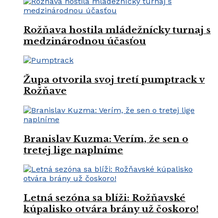
Rožňava hostila mládežnícky turnaj s
medzinárodnou účasťou
Župa otvorila svoj tretí pumptrack v
Rožňave
Branislav Kuzma: Verím, že sen o
tretej lige naplníme
Letná sezóna sa blíži: Rožňavské
kúpalisko otvára brány už čoskoro!