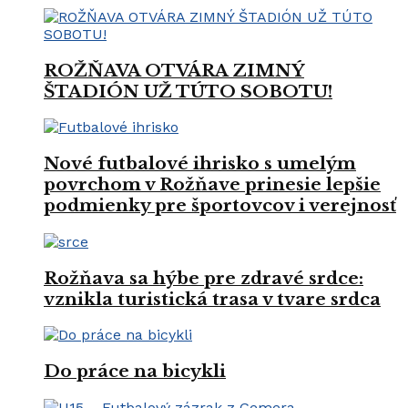
ROŽŇAVA OTVÁRA ZIMNÝ
ŠTADIÓN UŽ TÚTO SOBOTU!
Nové futbalové ihrisko s umelým
povrchom v Rožňave prinesie lepšie
podmienky pre športovcov i verejnosť
Rožňava sa hýbe pre zdravé srdce:
vznikla turistická trasa v tvare srdca
Do práce na bicykli