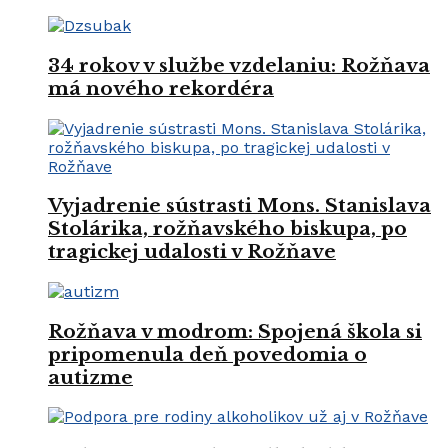
34 rokov v službe vzdelaniu: Rožňava
má nového rekordéra
Vyjadrenie sústrasti Mons. Stanislava
Stolárika, rožňavského biskupa, po
tragickej udalosti v Rožňave
Rožňava v modrom: Spojená škola si
pripomenula deň povedomia o
autizme