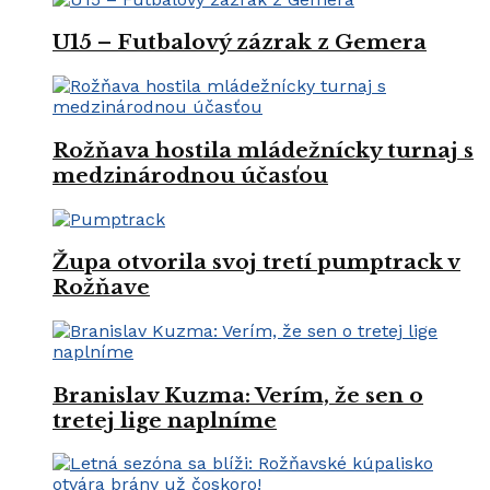
U15 – Futbalový zázrak z Gemera
Rožňava hostila mládežnícky turnaj s
medzinárodnou účasťou
Župa otvorila svoj tretí pumptrack v
Rožňave
Branislav Kuzma: Verím, že sen o
tretej lige naplníme