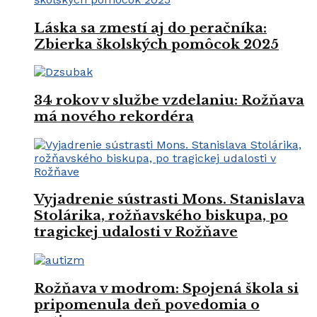
Láska sa zmestí aj do peračníka:
Zbierka školských pomôcok 2025
34 rokov v službe vzdelaniu: Rožňava
má nového rekordéra
Vyjadrenie sústrasti Mons. Stanislava
Stolárika, rožňavského biskupa, po
tragickej udalosti v Rožňave
Rožňava v modrom: Spojená škola si
pripomenula deň povedomia o