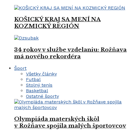
KOŠICKÝ KRAJ SA MENÍ NA
KOZMICKÝ REGIÓN
34 rokov v službe vzdelaniu: Rožňava
má nového rekordéra
Šport
Všetky články
Futbal
Stolný tenis
Basketbal
Ostatné športy
Olympiáda materských škôl
v Rožňave spojila malých športovcov