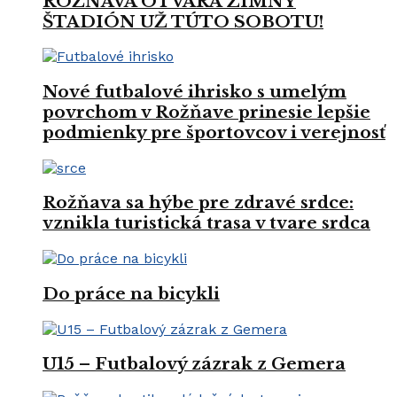
ROŽŇAVA OTVÁRA ZIMNÝ
ŠTADIÓN UŽ TÚTO SOBOTU!
Nové futbalové ihrisko s umelým
povrchom v Rožňave prinesie lepšie
podmienky pre športovcov i verejnosť
Rožňava sa hýbe pre zdravé srdce:
vznikla turistická trasa v tvare srdca
Do práce na bicykli
U15 – Futbalový zázrak z Gemera