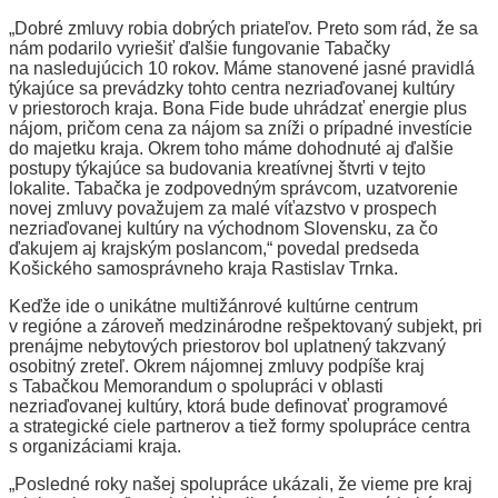
„Dobré zmluvy robia dobrých priateľov. Preto som rád, že sa
nám podarilo vyriešiť ďalšie fungovanie Tabačky
na nasledujúcich 10 rokov. Máme stanovené jasné pravidlá
týkajúce sa prevádzky tohto centra nezriaďovanej kultúry
v priestoroch kraja. Bona Fide bude uhrádzať energie plus
nájom, pričom cena za nájom sa zníži o prípadné investície
do majetku kraja. Okrem toho máme dohodnuté aj ďalšie
postupy týkajúce sa budovania kreatívnej štvrti v tejto
lokalite. Tabačka je zodpovedným správcom, uzatvorenie
novej zmluvy považujem za malé víťazstvo v prospech
nezriaďovanej kultúry na východnom Slovensku, za čo
ďakujem aj krajským poslancom,“ povedal predseda
Košického samosprávneho kraja Rastislav Trnka.
Keďže ide o unikátne multižánrové kultúrne centrum
v regióne a zároveň medzinárodne rešpektovaný subjekt, pri
prenájme nebytových priestorov bol uplatnený takzvaný
osobitný zreteľ. Okrem nájomnej zmluvy podpíše kraj
s Tabačkou Memorandum o spolupráci v oblasti
nezriaďovanej kultúry, ktorá bude definovať programové
a strategické ciele partnerov a tiež formy spolupráce centra
s organizáciami kraja.
„Posledné roky našej spolupráce ukázali, že vieme pre kraj