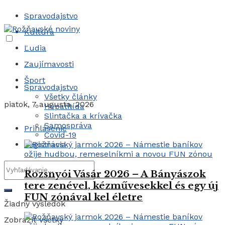
Spravodajstvo
Kultúra
Ľudia
Zaujímavosti
Šport
Spravodajstvo
Všetky články
piatok, 7 augusta, 2026
Hepatitída
Slintačka a krívačka
Samospráva
Prihlásenie
Covid-19
Registrácia
Rozsnyói Vásár 2026 – A Bányászok
tere zenével, kézművesekkel és egy új
FUN zónával kel életre
Žiadny výsledok
Zobraziť všetky