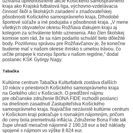
užívania uprednostnené akcie Košického samosprávneho
kraja ako Krajská futbalová liga, výchovno-vzdelávacia
činnosť škôl a školských zariadení v zriaďovateľskej
pôsobnosti Košického samosprávneho kraja, Dlhodobé
športové súťaže a iné podujatia v pôsobnosti kraja. „V mene
všetkých obyvateľov okresu Rožňava ďakujem kraju aj
kolegom za schválenie tohto uznesenia. Ako člen školskej
komisie som rád, že sa nám podarilo schváliť tieto dôležité
body. Pozitívnou správou pre Rožňavčanov je, že konečne
budeme mať v našom okrese ihrisko s umelou trávou, čo
určite prispeje k rozvoju športu v našom regióne,“ dodal
poslanec KSK György Nagy.
Tabačka
Kultúrne centrum Tabačka Kulturfabrik zostáva ďalších
10 rokov v priestoroch Košického samosprávneho kraja
na Gorkého ulici v Košiciach. O predĺžení nájmu
pre občianske združenie BONA FIDE rozhodli poslanci
na dnešnom zasadnutí Zastupiteľstva Košického
samosprávneho kraja. Najväčšie nezávislé kultúrne centrum
v Košickom kraji pokračuje s rovnakým nájomným, pričom
do ceny bola premietnutá inflácia. Združenie Bona Fide tak
župe uhradí mesačné nájomné 2 190,18 eur a tiež náklady
spojené s nájmom vo výške 8 824 eur.