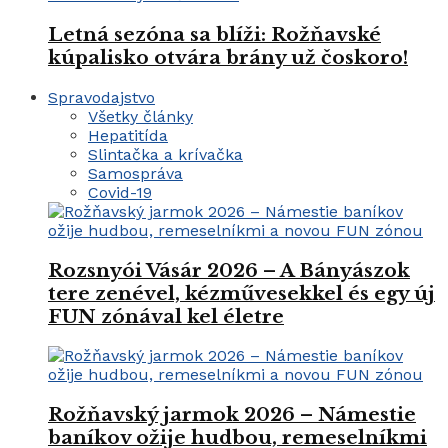
Letná sezóna sa blíži: Rožňavské
kúpalisko otvára brány už čoskoro!
Spravodajstvo
Všetky články
Hepatitída
Slintačka a krívačka
Samospráva
Covid-19
Rozsnyói Vásár 2026 – A Bányászok
tere zenével, kézművesekkel és egy új
FUN zónával kel életre
Rožňavský jarmok 2026 – Námestie
baníkov ožije hudbou, remeselníkmi