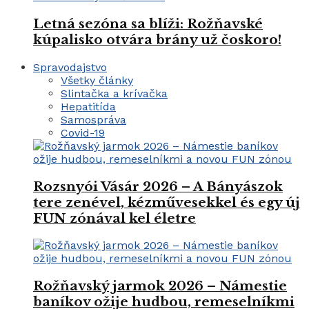
Letná sezóna sa blíži: Rožňavské
kúpalisko otvára brány už čoskoro!
Spravodajstvo
Všetky články
Slintačka a krívačka
Hepatitída
Samospráva
Covid-19
Rozsnyói Vásár 2026 – A Bányászok
tere zenével, kézművesekkel és egy új
FUN zónával kel életre
Rožňavský jarmok 2026 – Námestie
baníkov ožije hudbou, remeselníkmi