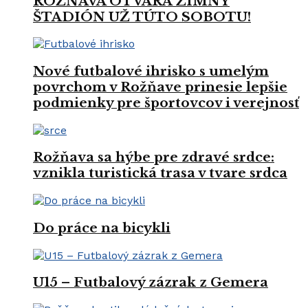
ROŽŇAVA OTVÁRA ZIMNÝ
ŠTADIÓN UŽ TÚTO SOBOTU!
Nové futbalové ihrisko s umelým
povrchom v Rožňave prinesie lepšie
podmienky pre športovcov i verejnosť
Rožňava sa hýbe pre zdravé srdce:
vznikla turistická trasa v tvare srdca
Do práce na bicykli
U15 – Futbalový zázrak z Gemera