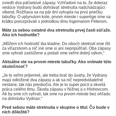
zviedli dva päťsetové zápasy. Vzhľadom na to, že doteraz
vedúce Vydrany budú dohrávať stretnutia nadchádzajúci
víkend, Rožňava sa na pár dní vyhupla na prvú priečku
tabuľky. O uplynulom kole, prvom mieste i superlige sme sa
krátko porozprávali s jednotkou tímu Ingemarom Péterom.
Máte za sebou ostatné dva stretnutia prvej časti súťaže.
Ako ich hodnotíte?
„Môžem ich hodnotiť iba kladne. Do oboch stretnutí sme išli
za víťazstvom a nič iné sme si ani nepripúšťali. Oba zápasy
sme vyhrali zaslúžene a podali sme veľmi dobrý výkon.“
Aktuálne ste na prvom mieste tabuľky. Ako vnímate túto
skutočnosť?
„Je to veľmi príjemné, ale treba brať do úvahy, že Vydrany
majú odložené dva zápasy a ak sa nič nepredvídateľné
nestane, tak nás preskočia. Ale je to super pocit a skvelá
práca celého tímu. Škoda zápasu v Nižnej a s Hlohovcom.
Ak by sme ich vyhrali, tak sme na prvom mieste bez ohľadu
na dohrávku Vydrian.“
Pred sebou máte stretnutia v skupine o titul. Čo bude v
nich dôležité?