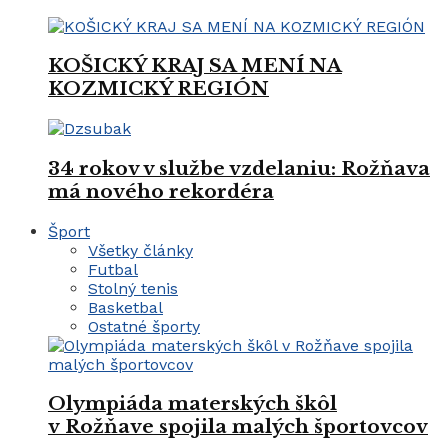
KOŠICKÝ KRAJ SA MENÍ NA
KOZMICKÝ REGIÓN
34 rokov v službe vzdelaniu: Rožňava
má nového rekordéra
Šport
Všetky články
Futbal
Stolný tenis
Basketbal
Ostatné športy
Olympiáda materských škôl
v Rožňave spojila malých športovcov