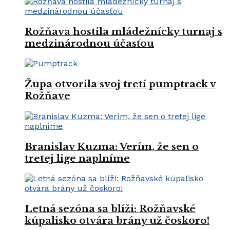
Rožňava hostila mládežnícky turnaj s
medzinárodnou účasťou
Župa otvorila svoj tretí pumptrack v
Rožňave
Branislav Kuzma: Verím, že sen o
tretej lige naplníme
Letná sezóna sa blíži: Rožňavské
kúpalisko otvára brány už čoskoro!