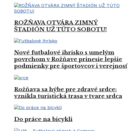
ROŽŇAVA OTVÁRA ZIMNÝ
ŠTADIÓN UŽ TÚTO SOBOTU!
Nové futbalové ihrisko s umelým
povrchom v Rožňave prinesie lepšie
podmienky pre športovcov i verejnosť
Rožňava sa hýbe pre zdravé srdce:
vznikla turistická trasa v tvare srdca
Do práce na bicykli