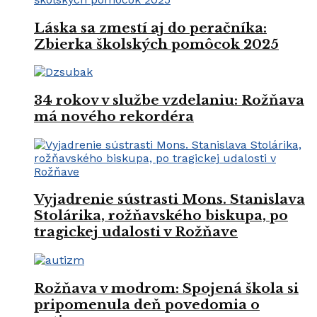
Láska sa zmestí aj do peračníka:
Zbierka školských pomôcok 2025
34 rokov v službe vzdelaniu: Rožňava
má nového rekordéra
Vyjadrenie sústrasti Mons. Stanislava
Stolárika, rožňavského biskupa, po
tragickej udalosti v Rožňave
Rožňava v modrom: Spojená škola si
pripomenula deň povedomia o