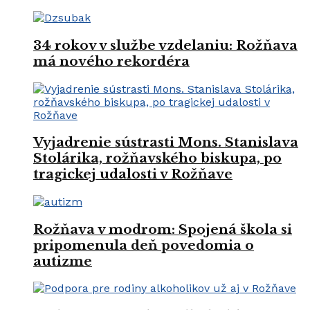
34 rokov v službe vzdelaniu: Rožňava
má nového rekordéra
Vyjadrenie sústrasti Mons. Stanislava
Stolárika, rožňavského biskupa, po
tragickej udalosti v Rožňave
Rožňava v modrom: Spojená škola si
pripomenula deň povedomia o
autizme