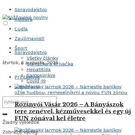
Spravodajstvo
Kultúra
Ľudia
Zaujímavosti
Šport
Spravodajstvo
Všetky články
štvrtok, 6 augusta, 2026
Slintačka a krívačka
Hepatitída
Samospráva
Prihlásenie
Covid-19
Registrácia
Rozsnyói Vásár 2026 – A Bányászok
tere zenével, kézművesekkel és egy új
FUN zónával kel életre
Žiadny výsledok
Zobraziť všetky