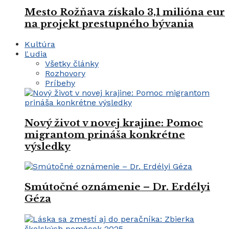
Mesto Rožňava získalo 3,1 milióna eur
na projekt prestupného bývania
Kultúra
Ľudia
Všetky články
Rozhovory
Príbehy
Nový život v novej krajine: Pomoc
migrantom prináša konkrétne
výsledky
Smútočné oznámenie – Dr. Erdélyi
Géza