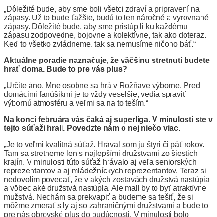
„Dôležité bude, aby sme boli všetci zdraví a pripravení na
zápasy. Už to bude ťažšie, budú to len náročné a vyrovnané
zápasy. Dôležité bude, aby sme pristúpili ku každému
zápasu zodpovedne, bojovne a kolektívne, tak ako doteraz.
Keď to všetko zvládneme, tak sa nemusíme ničoho báť.“
Aktuálne poradie naznačuje, že väčšinu stretnutí budete
hrať doma. Bude to pre vás plus?
„Určite áno. Mne osobne sa hrá v Rožňave výborne. Pred
domácimi fanúšikmi je to vždy veselšie, vedia spraviť
výbornú atmosféru a veľmi sa na to teším.“
Na konci februára vás čaká aj superliga. V minulosti ste v
tejto súťaži hrali. Povedzte nám o nej niečo viac.
„Je to veľmi kvalitná súťaž. Hrával som ju štyri či päť rokov.
Tam sa stretneme len s najlepšími družstvami zo šiestich
krajín. V minulosti túto súťaž hrávalo aj veľa seniorských
reprezentantov a aj mládežníckych reprezentantov. Teraz si
nedovolím povedať, že v akých zostavách družstvá nastúpia
a vôbec aké družstvá nastúpia. Ale mali by to byť atraktívne
mužstvá. Nechám sa prekvapiť a budeme sa tešiť, že si
môžme zmerať sily aj so zahraničnými družstvami a bude to
pre nás obrovské plus do budúcnosti. V minulosti bolo