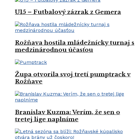
U15 – Futbalový zázrak z Gemera
Rožňava hostila mládežnícky turnaj s
medzinárodnou účasťou
Župa otvorila svoj tretí pumptrack v
Rožňave
Branislav Kuzma: Verím, že sen o
tretej lige naplníme