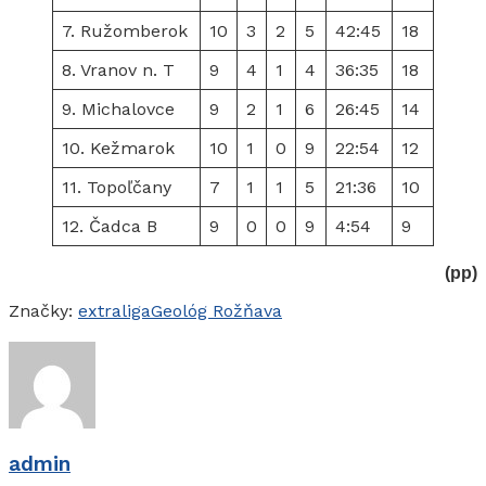
7. Ružomberok
10
3
2
5
42:45
18
8. Vranov n. T
9
4
1
4
36:35
18
9. Michalovce
9
2
1
6
26:45
14
10. Kežmarok
10
1
0
9
22:54
12
11. Topoľčany
7
1
1
5
21:36
10
12. Čadca B
9
0
0
9
4:54
9
(pp)
Značky:
extraliga
Geológ Rožňava
admin