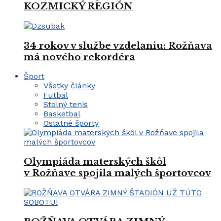
KOZMICKÝ REGIÓN
34 rokov v službe vzdelaniu: Rožňava
má nového rekordéra
Šport
Všetky články
Futbal
Stolný tenis
Basketbal
Ostatné športy
Olympiáda materských škôl
v Rožňave spojila malých športovcov