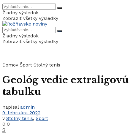
Žiadny výsledok
Zobraziť všetky výsledky
Žiadny výsledok
Zobraziť všetky výsledky
Domov
Šport
Stolný tenis
Geológ vedie extraligovú
tabuľku
napísal
admin
9. februára 2022
v
Stolný tenis
,
Šport
0
0
0