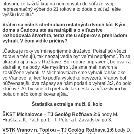
plusom, že každá krajina nominovala do súťaže svoj
reprezentačný výber do 21 rokov a to dodalo súťaži ešte
vyššiu kvalitu.“
Vrátim sa ešte k stretnutiam ostatných dvoch kôl. Kým
doma s Čadcou ste sa natrápili a o víťazstve
rozhodovala štvorhra, teraz ste u súperov s prehľadom
vyhrali. V čom vidíte príčiny?
„Čadca je roky veľmi nepríjemné družstvo. Pokiaľ sú všetci
zdraví a trénujú, tak naozaj vedia byť veľmi nepríjemní. To sa
ukázalo aj u nás v Rožňave. Boli dobre pripravení, bojovali a
siahali aj na body. Ale myslím si, že sme mali navrch a
zaslúžene vyhrali. V Michalovciach sme vyhrali ľahšie ako
vo Vranove, aj keď to podľa výsledku nevyzerá. Vranov bol
húževnatejší, dva zápasy sa nám podarilo vyhrať 3:2, čo bolo
kľúčové. Ak by sme ich prehrali, tak cesta za víťazstvom by
bola o niečo komplikovanejšia.“
Štatistika extraliga muži, 6. kolo
ŠKST Michalovce – TJ Geológ Rožňava 2:6
body M.
Hruška a K. Pach po 1 – I. Péter a I. Zavadskyi po 3.
VSTK Vranov n. Topľou – TJ Geológ Rožňava 1:6
body D.