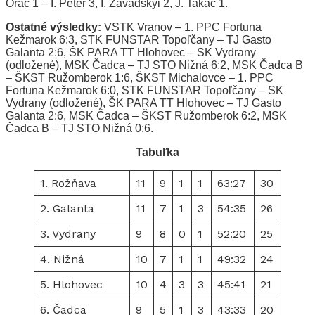
Oráč 1 – I. Péter 3, I. Zavadskyi 2, J. Takáč 1.
Ostatné výsledky:
VSTK Vranov – 1. PPC Fortuna
Kežmarok 6:3, STK FUNSTAR Topoľčany – TJ Gasto
Galanta 2:6, ŠK PARA TT Hlohovec – SK Vydrany
(odložené), MSK Čadca – TJ STO Nižná 6:2, MSK Čadca B
– ŠKST Ružomberok 1:6, ŠKST Michalovce – 1. PPC
Fortuna Kežmarok 6:0, STK FUNSTAR Topoľčany – SK
Vydrany (odložené), ŠK PARA TT Hlohovec – TJ Gasto
Galanta 2:6, MSK Čadca – ŠKST Ružomberok 6:2, MSK
Čadca B – TJ STO Nižná 0:6.
Tabuľka
1. Rožňava
11
9
1
1
63:27
30
2. Galanta
11
7
1
3
54:35
26
3. Vydrany
9
8
0
1
52:20
25
4. Nižná
10
7
1
1
49:32
24
5. Hlohovec
10
4
3
3
45:41
21
6. Čadca
9
5
1
3
43:33
20