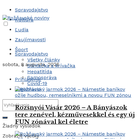
Spravodajstvo
Kultúra
Ľudia
Zaujímavosti
Šport
Spravodajstvo
Všetky články
sobota, 8 augusta, 2026
Slintačka a krívačka
Hepatitída
Samospráva
Prihlásenie
Covid-19
Registrácia
Rozsnyói Vásár 2026 – A Bányászok
tere zenével, kézművesekkel és egy új
FUN zónával kel életre
Žiadny výsledok
Zobraziť všetky