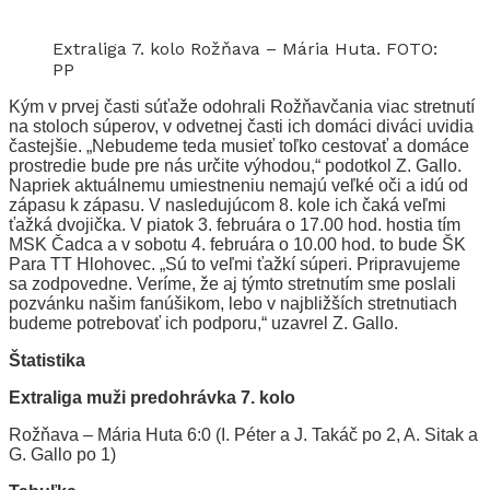
Extraliga 7. kolo Rožňava – Mária Huta. FOTO:
PP
Kým v prvej časti súťaže odohrali Rožňavčania viac stretnutí
na stoloch súperov, v odvetnej časti ich domáci diváci uvidia
častejšie. „Nebudeme teda musieť toľko cestovať a domáce
prostredie bude pre nás určite výhodou,“ podotkol Z. Gallo.
Napriek aktuálnemu umiestneniu nemajú veľké oči a idú od
zápasu k zápasu. V nasledujúcom 8. kole ich čaká veľmi
ťažká dvojička. V piatok 3. februára o 17.00 hod. hostia tím
MSK Čadca a v sobotu 4. februára o 10.00 hod. to bude ŠK
Para TT Hlohovec. „Sú to veľmi ťažkí súperi. Pripravujeme
sa zodpovedne. Veríme, že aj týmto stretnutím sme poslali
pozvánku našim fanúšikom, lebo v najbližších stretnutiach
budeme potrebovať ich podporu,“ uzavrel Z. Gallo.
Štatistika
Extraliga muži predohrávka 7. kolo
Rožňava – Mária Huta 6:0 (I. Péter a J. Takáč po 2, A. Sitak a
G. Gallo po 1)