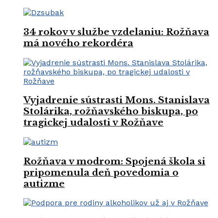
34 rokov v službe vzdelaniu: Rožňava
má nového rekordéra
Vyjadrenie sústrasti Mons. Stanislava
Stolárika, rožňavského biskupa, po
tragickej udalosti v Rožňave
Rožňava v modrom: Spojená škola si
pripomenula deň povedomia o
autizme