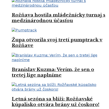
Rožňava hostila mládežnícky turnaj s
medzinárodnou účasťou
Župa otvorila svoj tretí pumptrack v
Rožňave
Branislav Kuzma: Verím, že sen o
tretej lige naplníme
Letná sezóna sa blíži: Rožňavské
kúpalisko otvára brány už čoskoro!