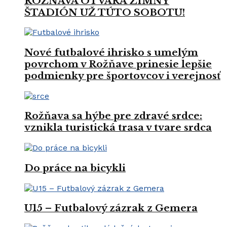
ROŽŇAVA OTVÁRA ZIMNÝ
ŠTADIÓN UŽ TÚTO SOBOTU!
Nové futbalové ihrisko s umelým
povrchom v Rožňave prinesie lepšie
podmienky pre športovcov i verejnosť
Rožňava sa hýbe pre zdravé srdce:
vznikla turistická trasa v tvare srdca
Do práce na bicykli
U15 – Futbalový zázrak z Gemera