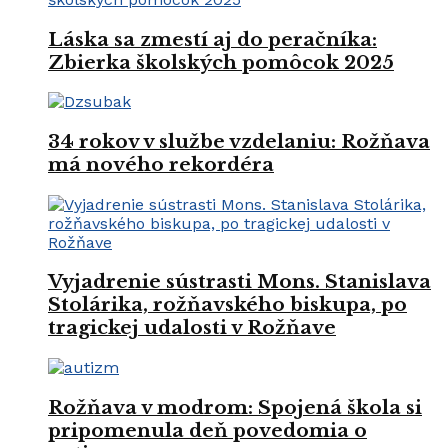
Láska sa zmestí aj do peračníka:
Zbierka školských pomôcok 2025
34 rokov v službe vzdelaniu: Rožňava
má nového rekordéra
Vyjadrenie sústrasti Mons. Stanislava
Stolárika, rožňavského biskupa, po
tragickej udalosti v Rožňave
Rožňava v modrom: Spojená škola si
pripomenula deň povedomia o