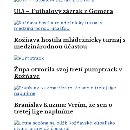
U15 – Futbalový zázrak z Gemera
Rožňava hostila mládežnícky turnaj s
medzinárodnou účasťou
Župa otvorila svoj tretí pumptrack v
Rožňave
Branislav Kuzma: Verím, že sen o
tretej lige naplníme