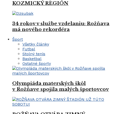
KOZMICKÝ REGIÓN
34 rokov v službe vzdelaniu: Rožňava
má nového rekordéra
Šport
Všetky články
Futbal
Stolný tenis
Basketbal
Ostatné športy
Olympiáda materských škôl
v Rožňave spojila malých športovcov