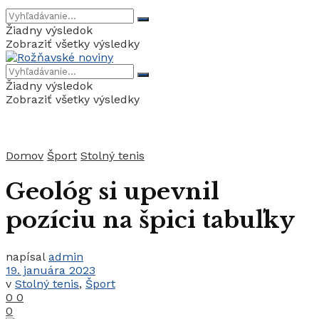
Žiadny výsledok
Zobraziť všetky výsledky
Žiadny výsledok
Zobraziť všetky výsledky
Domov
Šport
Stolný tenis
Geológ si upevnil
pozíciu na špici tabuľky
napísal
admin
19. januára 2023
v
Stolný tenis
,
Šport
0
0
0