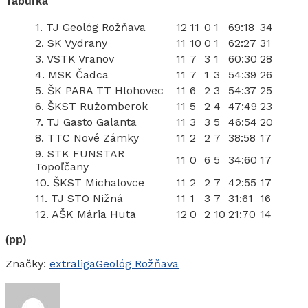
Tabuľka
1. TJ Geológ Rožňava
12
11
0
1
69:18
34
2. SK Vydrany
11
10
0
1
62:27
31
3. VSTK Vranov
11
7
3
1
60:30
28
4. MSK Čadca
11
7
1
3
54:39
26
5. ŠK PARA TT Hlohovec
11
6
2
3
54:37
25
6. ŠKST Ružomberok
11
5
2
4
47:49
23
7. TJ Gasto Galanta
11
3
3
5
46:54
20
8. TTC Nové Zámky
11
2
2
7
38:58
17
9. STK FUNSTAR
11
0
6
5
34:60
17
Topoľčany
10. ŠKST Michalovce
11
2
2
7
42:55
17
11. TJ STO Nižná
11
1
3
7
31:61
16
12. AŠK Mária Huta
12
0
2
10
21:70
14
(pp)
Značky:
extraliga
Geológ Rožňava