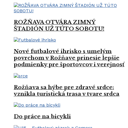
ROŽŇAVA OTVÁRA ZIMNÝ
ŠTADIÓN UŽ TÚTO SOBOTU!
Nové futbalové ihrisko s umelým
povrchom v Rožňave prinesie lepšie
podmienky pre športovcov i verejnosť
Rožňava sa hýbe pre zdravé srdce:
vznikla turistická trasa v tvare srdca
Do práce na bicykli