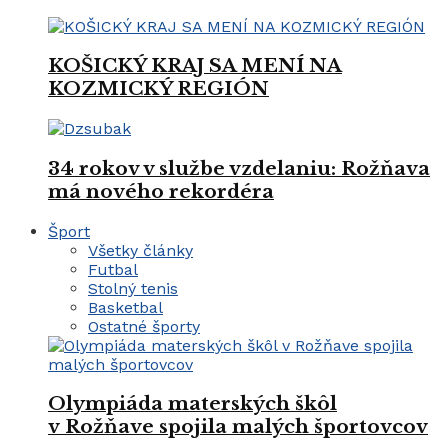
KOŠICKÝ KRAJ SA MENÍ NA
KOZMICKÝ REGIÓN
34 rokov v službe vzdelaniu: Rožňava
má nového rekordéra
Šport
Všetky články
Futbal
Stolný tenis
Basketbal
Ostatné športy
Olympiáda materských škôl
v Rožňave spojila malých športovcov