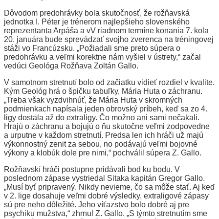
Dôvodom predohrávky bola skutočnosť, že rožňavská
jednotka I. Péter je trénerom najlepšieho slovenského
reprezentanta Arpáša a vV riadnom termíne konania 7. kola
20. januára bude sprevádzať svojho zverenca na tréningovej
stáži vo Francúzsku. „Požiadali sme preto súpera o
predohrávku a veľmi korektne nám vyšiel v ústrety,“ začal
vedúci Geológa Rožňava Zoltán Gallo.
V samotnom stretnutí bolo od začiatku vidieť rozdiel v kvalite.
Kým Geológ hrá o špičku tabuľky, Mária Huta o záchranu.
„Treba však vyzdvihnúť, že Mária Huta v skromných
podmienkach napísala jeden obrovský príbeh, keď sa zo 4.
ligy dostala až do extraligy. Čo možno ani sami nečakali.
Hrajú o záchranu a bojujú o ňu skutočne veľmi zodpovedne
a urputne v každom stretnutí. Predsa len ich hráči už majú
výkonnostný zenit za sebou, no podávajú veľmi bojovné
výkony a klobúk dole pre nimi,“ pochválil súpera Z. Gallo.
Rožňavskí hráči postupne pridávali bod ku bodu. V
poslednom zápase vystriedal Sitaka kapitán Gregor Gallo.
„Musí byť pripravený. Nikdy nevieme, čo sa môže stať. Aj keď
v 2. lige dosahuje veľmi dobré výsledky, extraligové zápasy
sú pre neho dôležité. Jeho víťazstvo bolo dobré aj pre
psychiku mužstva,“ zhrnul Z. Gallo. „S týmto stretnutím sme