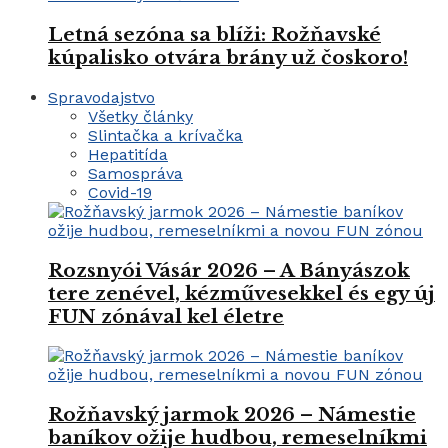
Letná sezóna sa blíži: Rožňavské
kúpalisko otvára brány už čoskoro!
Spravodajstvo
Všetky články
Slintačka a krívačka
Hepatitída
Samospráva
Covid-19
Rozsnyói Vásár 2026 – A Bányászok
tere zenével, kézművesekkel és egy új
FUN zónával kel életre
Rožňavský jarmok 2026 – Námestie
baníkov ožije hudbou, remeselníkmi