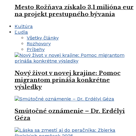
Mesto Rožňava získalo 3,1 milióna eur
na projekt prestupného bývania
Kultúra
Ľudia
Všetky články
Rozhovory
Príbehy
Nový život v novej krajine: Pomoc
migrantom prináša konkrétne
výsledky
Smútočné oznámenie – Dr. Erdélyi
Géza