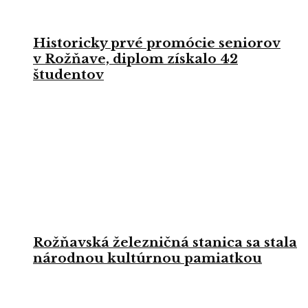
Historicky prvé promócie seniorov
v Rožňave, diplom získalo 42
študentov
Rožňavská železničná stanica sa stala
národnou kultúrnou pamiatkou