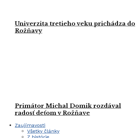
Univerzita tretieho veku prichádza do
Rožňavy
Primátor Michal Domik rozdával
radosť deťom v Rožňave
Zaujímavosti
Všetky články
Z histórie