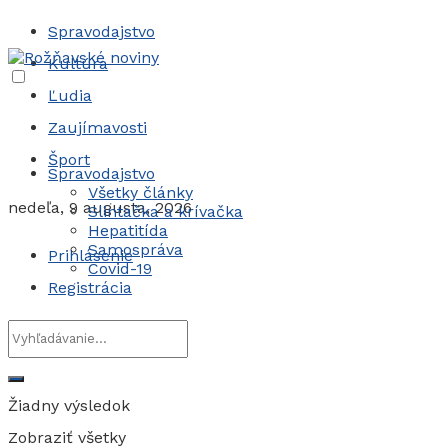
Spravodajstvo
Kultúra
Ľudia
Zaujímavosti
Šport
Spravodajstvo
Všetky články
nedeľa, 9 augusta, 2026
Slintačka a krívačka
Hepatitída
Samospráva
Prihlásenie
Covid-19
Registrácia
Žiadny výsledok
Zobraziť všetky