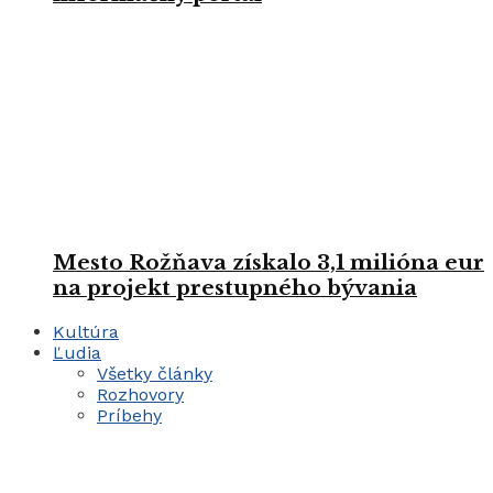
Mesto Rožňava získalo 3,1 milióna eur
na projekt prestupného bývania
Kultúra
Ľudia
Všetky články
Rozhovory
Príbehy