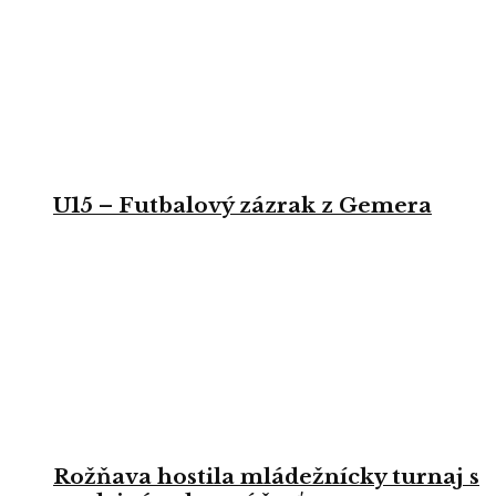
U15 – Futbalový zázrak z Gemera
Rožňava hostila mládežnícky turnaj s