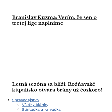
Branislav Kuzma: Verím, že sen o
tretej lige naplníme
Letná sezóna sa blíži: Rožňavské
kúpalisko otvára brány už čoskoro!
Spravodajstvo
Všetky články
Slintačka a krívačka