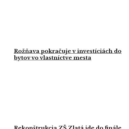
Rožňava pokračuje v investíciách do
bytov vo vlastníctve mesta
Rekonštrukcia ZŠ Zlatá ide do finále,