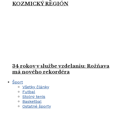
KOZMICKÝ REGIÓN
34 rokov v službe vzdelaniu: Rožňava
má nového rekordéra
Šport
Všetky články
Futbal
Stolný tenis
Basketbal
Ostatné športy