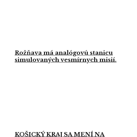
Rožňava má analógovú stanicu
simulovaných vesmírnych misií.
KOŠICKÝ KRAJ SA MENÍ NA