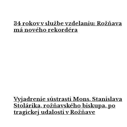
34 rokov v službe vzdelaniu: Rožňava
má nového rekordéra
Vyjadrenie sústrasti Mons. Stanislava
Stolárika, rožňavského biskupa, po
tragickej udalosti v Rožňave