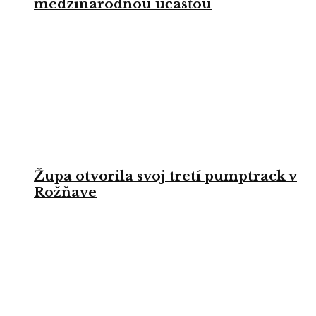
medzinárodnou účasťou
Župa otvorila svoj tretí pumptrack v
Rožňave