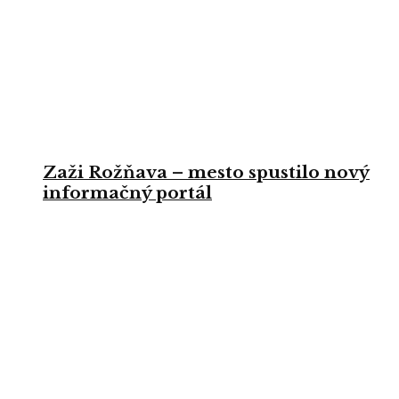
Zaži Rožňava – mesto spustilo nový
informačný portál