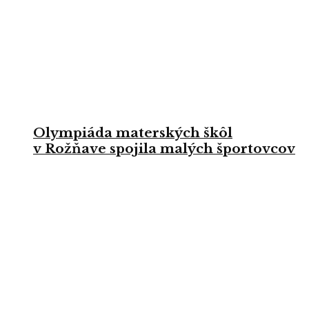
Olympiáda materských škôl
v Rožňave spojila malých športovcov