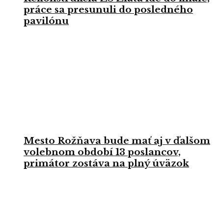
práce sa presunuli do posledného
pavilónu
Mesto Rožňava bude mať aj v ďalšom
volebnom období 13 poslancov,
primátor zostáva na plný úväzok