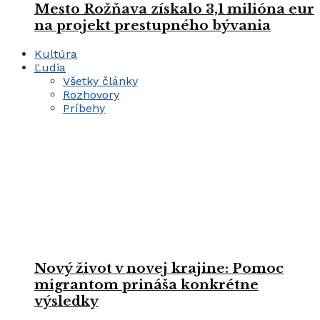
Mesto Rožňava získalo 3,1 milióna eur
na projekt prestupného bývania
Kultúra
Ľudia
Všetky články
Rozhovory
Príbehy
Nový život v novej krajine: Pomoc
migrantom prináša konkrétne
výsledky