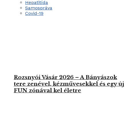
Hepatitída
Samospráva
Covid-19
Rozsnyói Vásár 2026 – A Bányászok
tere zenével, kézművesekkel és egy új
FUN zónával kel életre