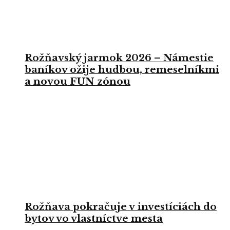
Rožňavský jarmok 2026 – Námestie
baníkov ožije hudbou, remeselníkmi
a novou FUN zónou
Rožňava pokračuje v investíciách do
bytov vo vlastníctve mesta