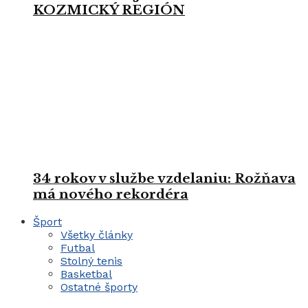
KOZMICKÝ REGIÓN
34 rokov v službe vzdelaniu: Rožňava
má nového rekordéra
Šport
Všetky články
Futbal
Stolný tenis
Basketbal
Ostatné športy