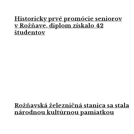
Historicky prvé promócie seniorov
v Rožňave, diplom získalo 42
študentov
Rožňavská železničná stanica sa stala
národnou kultúrnou pamiatkou