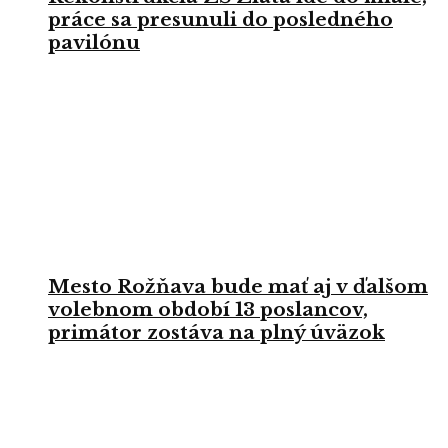
práce sa presunuli do posledného
pavilónu
Mesto Rožňava bude mať aj v ďalšom
volebnom období 13 poslancov,
primátor zostáva na plný úväzok