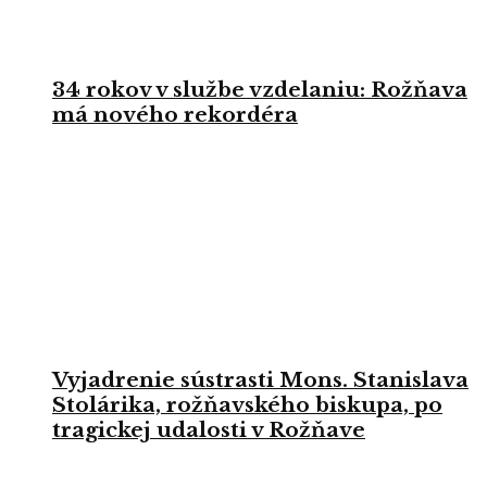
34 rokov v službe vzdelaniu: Rožňava
má nového rekordéra
Vyjadrenie sústrasti Mons. Stanislava
Stolárika, rožňavského biskupa, po
tragickej udalosti v Rožňave