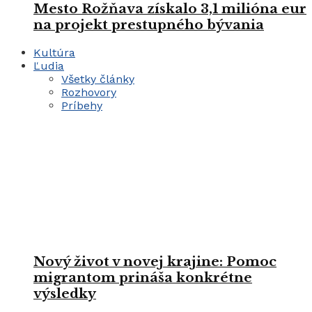
Mesto Rožňava získalo 3,1 milióna eur
na projekt prestupného bývania
Kultúra
Ľudia
Všetky články
Rozhovory
Príbehy
Nový život v novej krajine: Pomoc
migrantom prináša konkrétne
výsledky