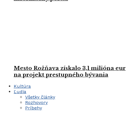
Mesto Rožňava získalo 3,1 milióna eur
na projekt prestupného bývania
Kultúra
Ľudia
Všetky články
Rozhovory
Príbehy