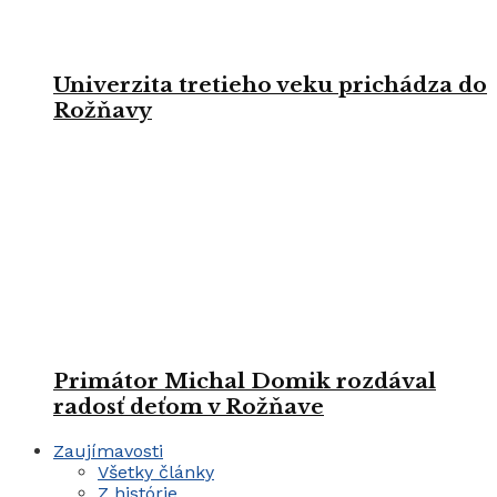
Univerzita tretieho veku prichádza do
Rožňavy
Primátor Michal Domik rozdával
radosť deťom v Rožňave
Zaujímavosti
Všetky články
Z histórie