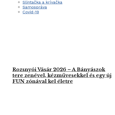
Slintačka a krívačka
Samospráva
Covid-19
Rozsnyói Vásár 2026 – A Bányászok
tere zenével, kézművesekkel és egy új
FUN zónával kel életre