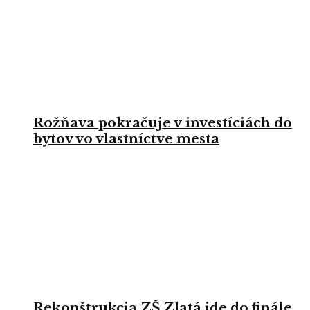
Rožňava pokračuje v investíciách do
bytov vo vlastníctve mesta
Rekonštrukcia ZŠ Zlatá ide do finále,