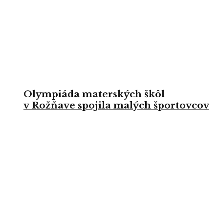
Olympiáda materských škôl
v Rožňave spojila malých športovcov