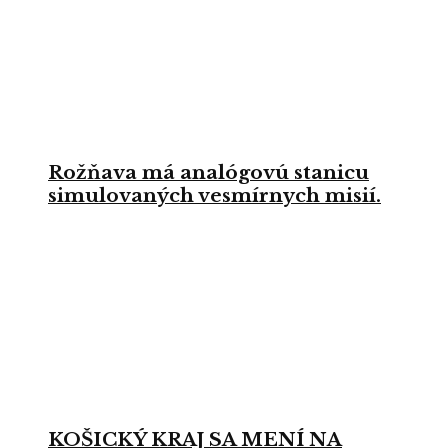
Rožňava má analógovú stanicu
simulovaných vesmírnych misií.
KOŠICKÝ KRAJ SA MENÍ NA