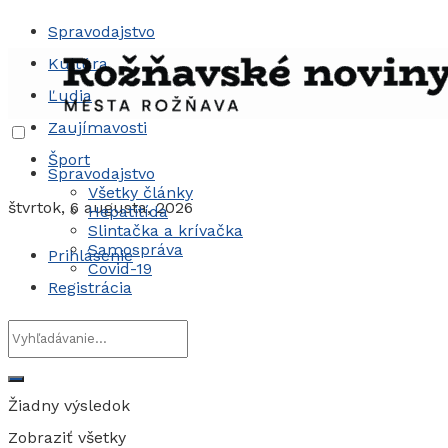
Spravodajstvo
Kultúra
Ľudia
Zaujímavosti
Šport
Spravodajstvo
Všetky články
štvrtok, 6 augusta, 2026
Hepatitída
Slintačka a krívačka
Samospráva
Prihlásenie
Covid-19
Registrácia
Žiadny výsledok
Zobraziť všetky