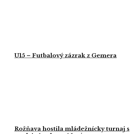
U15 – Futbalový zázrak z Gemera
Rožňava hostila mládežnícky turnaj s