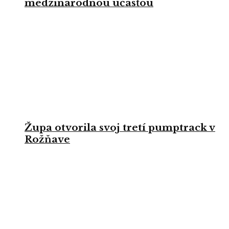
medzinárodnou účasťou
Župa otvorila svoj tretí pumptrack v
Rožňave