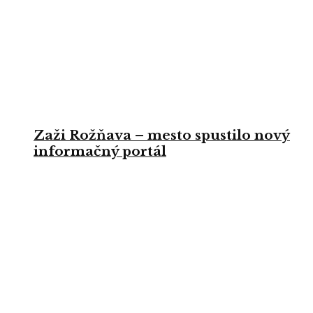
Zaži Rožňava – mesto spustilo nový
informačný portál