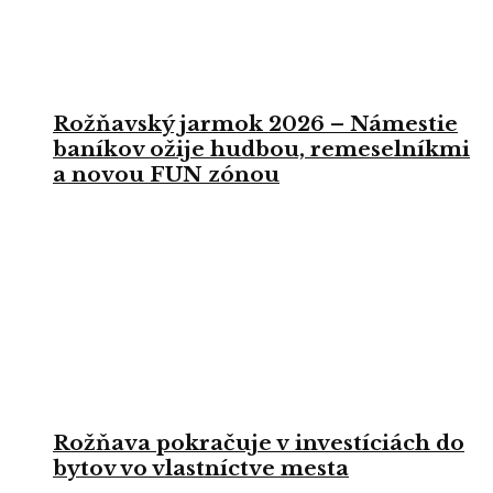
Rožňavský jarmok 2026 – Námestie
baníkov ožije hudbou, remeselníkmi
a novou FUN zónou
Rožňava pokračuje v investíciách do
bytov vo vlastníctve mesta