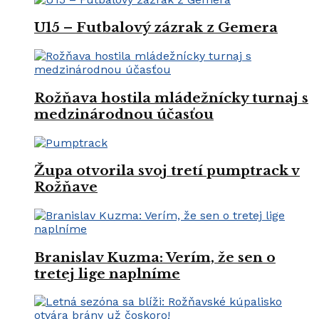
U15 – Futbalový zázrak z Gemera
Rožňava hostila mládežnícky turnaj s
medzinárodnou účasťou
Župa otvorila svoj tretí pumptrack v
Rožňave
Branislav Kuzma: Verím, že sen o
tretej lige naplníme