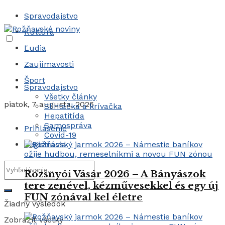
Spravodajstvo
Kultúra
Ľudia
Zaujímavosti
Šport
Spravodajstvo
Všetky články
piatok, 7 augusta, 2026
Slintačka a krívačka
Hepatitída
Samospráva
Prihlásenie
Covid-19
Registrácia
Rozsnyói Vásár 2026 – A Bányászok
tere zenével, kézművesekkel és egy új
FUN zónával kel életre
Žiadny výsledok
Zobraziť všetky