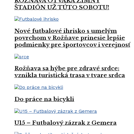
ROŽŇAVA OTVÁRA ZIMNÝ
ŠTADIÓN UŽ TÚTO SOBOTU!
Nové futbalové ihrisko s umelým
povrchom v Rožňave prinesie lepšie
podmienky pre športovcov i verejnosť
Rožňava sa hýbe pre zdravé srdce:
vznikla turistická trasa v tvare srdca
Do práce na bicykli
U15 – Futbalový zázrak z Gemera