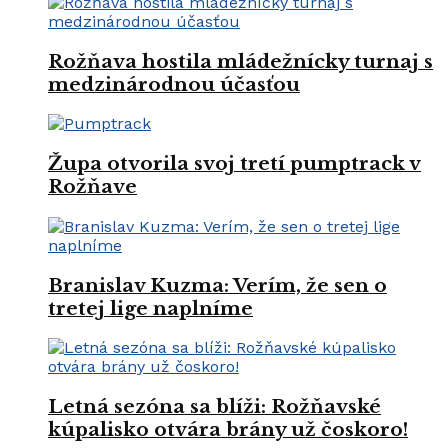
Rožňava hostila mládežnícky turnaj s
medzinárodnou účasťou
Župa otvorila svoj tretí pumptrack v
Rožňave
Branislav Kuzma: Verím, že sen o
tretej lige naplníme
Letná sezóna sa blíži: Rožňavské
kúpalisko otvára brány už čoskoro!