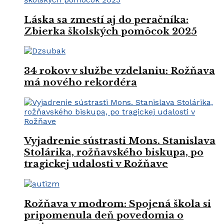
Láska sa zmestí aj do peračníka:
Zbierka školských pomôcok 2025
34 rokov v službe vzdelaniu: Rožňava
má nového rekordéra
Vyjadrenie sústrasti Mons. Stanislava
Stolárika, rožňavského biskupa, po
tragickej udalosti v Rožňave
Rožňava v modrom: Spojená škola si
pripomenula deň povedomia o