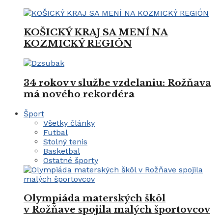
KOŠICKÝ KRAJ SA MENÍ NA
KOZMICKÝ REGIÓN
34 rokov v službe vzdelaniu: Rožňava
má nového rekordéra
Šport
Všetky články
Futbal
Stolný tenis
Basketbal
Ostatné športy
Olympiáda materských škôl
v Rožňave spojila malých športovcov