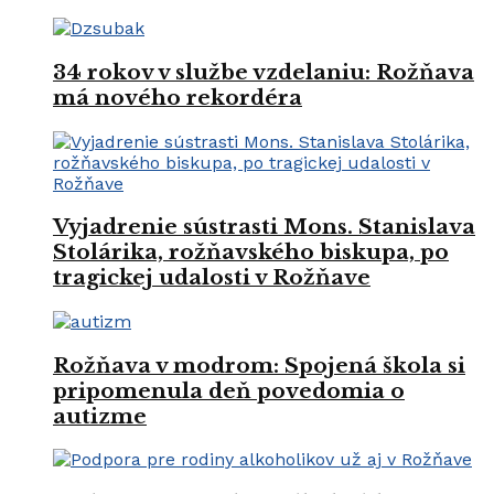
34 rokov v službe vzdelaniu: Rožňava
má nového rekordéra
Vyjadrenie sústrasti Mons. Stanislava
Stolárika, rožňavského biskupa, po
tragickej udalosti v Rožňave
Rožňava v modrom: Spojená škola si
pripomenula deň povedomia o
autizme