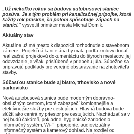
„Už niekoľko rokov sa budova autobusovej stanice
posúva. Je s tým problém pri kanalizačnej prípojke, ktorá
každý rok praskne, čo potom spôsobuje zápach na
stanici,“
vysvetlil primátor mesta Michal Domik.
Aktuálny stav
Aktuálne už má mesto k dispozícii rozhodnutie o stavebnom
zámere. Projekčná kancelária by mala podľa zmluvy dodať
realizačnú projektovú dokumentáciu do štyroch mesiacov, jej
odovzdanie je však prisľúbené v priebehu júla. Súbežne sa
pripravujú podklady pre verejné obstarávanie na zhotoviteľa
stavby.
Súčasťou stanice bude aj bistro, trhovisko a nové
parkovisko
Nová autobusová stanica bude moderným dopravno-
obslužným centrom, ktoré zabezpečí komfortnejšie a
efektívnejšie služby pre cestujúcich. Hlavná budova bude
slúžiť ako centrálny priestor pre cestujúcich. Nachádzať sa v
nej budú čakáreň, pokladne, hygienické zariadenia,
informačný systém, Wi-Fi pripojenie, audiovizuálny
informačný systém a kamerový dohľad. Na rozdiel od