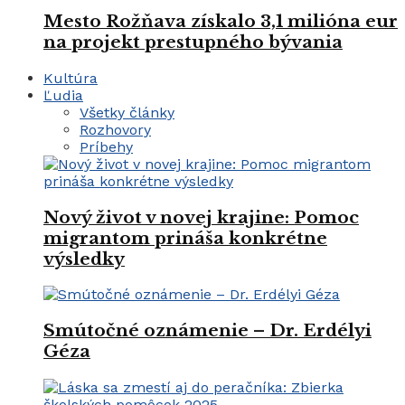
Mesto Rožňava získalo 3,1 milióna eur
na projekt prestupného bývania
Kultúra
Ľudia
Všetky články
Rozhovory
Príbehy
Nový život v novej krajine: Pomoc
migrantom prináša konkrétne
výsledky
Smútočné oznámenie – Dr. Erdélyi
Géza