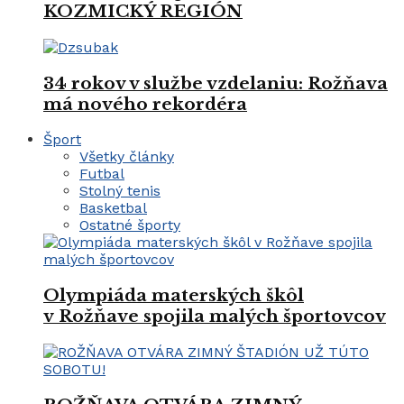
KOZMICKÝ REGIÓN
34 rokov v službe vzdelaniu: Rožňava
má nového rekordéra
Šport
Všetky články
Futbal
Stolný tenis
Basketbal
Ostatné športy
Olympiáda materských škôl
v Rožňave spojila malých športovcov