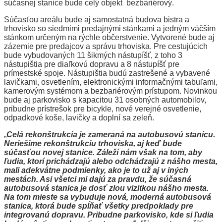
súčasnej stanice bude celý objekt bezbariérový.
Súčasťou areálu bude aj samostatná budova bistra a
trhovisko so siedmimi predajnými stánkami a jedným väčším
stánkom určeným na rýchle občerstvenie. Vytvorené bude aj
zázemie pre predajcov a správu trhoviska. Pre cestujúcich
bude vybudovaných 11 šikmých nástupíšť, z toho 3
nástupištia pre diaľkovú dopravu a 8 nástupíšť pre
prímestské spoje. Nástupištia budú zastrešené a vybavené
lavičkami, osvetlením, elektronickými informačnými tabuľami,
kamerovým systémom a bezbariérovým prístupom. Novinkou
bude aj parkovisko s kapacitou 31 osobných automobilov,
pribudne prístrešok pre bicykle, nové verejné osvetlenie,
odpadkové koše, lavičky a doplní sa zeleň.
„
Celá rekonštrukcia je zameraná na autobusovú stanicu.
Neriešime rekonštrukciu trhoviska, aj keď bude
súčasťou novej stanice. Záleží nám však na tom, aby
ľudia, ktorí prichádzajú alebo odchádzajú z nášho mesta,
mali adekvátne podmienky, ako je to už aj v iných
mestách. Asi všetci mi dajú za pravdu, že súčasná
autobusová stanica je dosť zlou vizitkou nášho mesta.
Na tom mieste sa vybuduje nová, moderná autobusová
stanica, ktorá bude spĺňať všetky predpoklady pre
integrovanú dopravu. Pribudne parkovisko, kde si ľudia