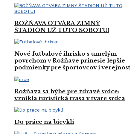
ROŽŇAVA OTVÁRA ZIMNÝ
ŠTADIÓN UŽ TÚTO SOBOTU!
Nové futbalové ihrisko s umelým
povrchom v Rožňave prinesie lepšie
podmienky pre športovcov i verejnosť
Rožňava sa hýbe pre zdravé srdce:
vznikla turistická trasa v tvare srdca
Do práce na bicykli