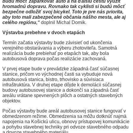
budú môcť zaparkovať auto a na ďalšiu cestu využiť
hromadnú dopravu. Rovnako tak cyklisti si budú môcť
bezpečne odložiť svoj bicykel. Toto je pre nás priorita,
aby toto mali zabezpečené občania nášho mesta, ale aj
celého regiónu,“
doplnil Michal Domik.
Výstavba prebehne v dvoch etapách
Termín začatia výstavby bude závisieť od ukončenia
verejného obstarávania a výberu zhotoviteľa. Samotná
realizácia bude prebiehať po etapách tak, aby bola
autobusová doprava počas realizácie zachovaná.
V prvej etape bude v prevádzke západná časť súčasnej
stanice, pričom vo východnej časti sa vybuduje nová
autobusová stanica, bistro, trhovisko a súvisiaca
infraštruktúra. V druhej etape dôjde k demolácii súčasnej
budovy autobusovej stanice a dokončí sa západná časť
areálu vrátane spevnených plôch a ostatných stavebných
objektov.
Počas výstavby bude areál autobusovej stanice fungovať v
obmedzenom režime. Obmedzenia sa môžu dotknúť najmä
napojenia na Košickú ulicu, obnovy prístupovej komunikácie
a pohybu stavebnej techniky pri odvoze stavebného odpadu
a dovoze stavebného materiálu.