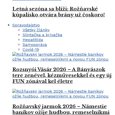
Letná sezóna sa blíži: Rožňavské
kúpalisko otvára brány už čoskoro!
Spravodajstvo
Všetky články
Slintačka a krívačka
Hepatitída
Samospráva
Covid-19
Rozsnyói Vásár 2026 – A Bányászok
tere zenével, kézművesekkel és egy új
FUN zónával kel életre
Rožňavský jarmok 2026 – Námestie
baníkov ožije hudbou, remeselníkmi