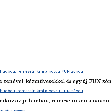
e zenével, kézművesekkel és egy új FUN zóná
níkov ožije hudbou, remeselníkmi a novo