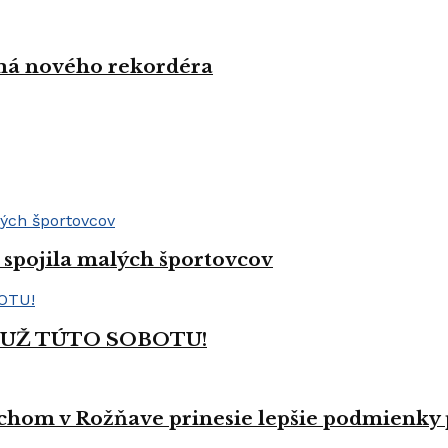
 má nového rekordéra
spojila malých športovcov
 UŽ TÚTO SOBOTU!
hom v Rožňave prinesie lepšie podmienky p