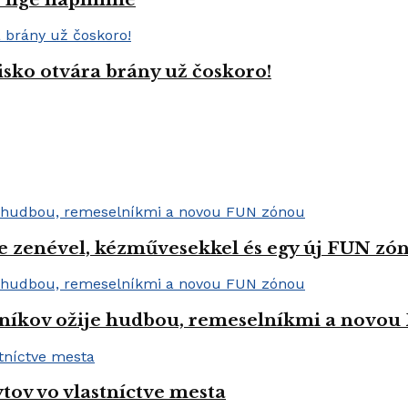
isko otvára brány už čoskoro!
e zenével, kézművesekkel és egy új FUN zóná
níkov ožije hudbou, remeselníkmi a novo
tov vo vlastníctve mesta