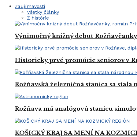
Zaujímavosti
Všetky články
Z histórie
Výnimočný knižný debut Rožňavčanky, 
Historicky prvé promócie seniorov v R
Rožňavská železničná stanica sa stal
Rožňava má analógovú stanicu simulo
KOŠICKÝ KRAJ SA MENÍ NA KOZMIC