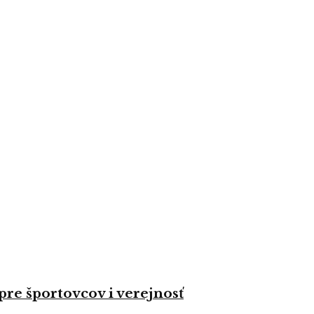
re športovcov i verejnosť