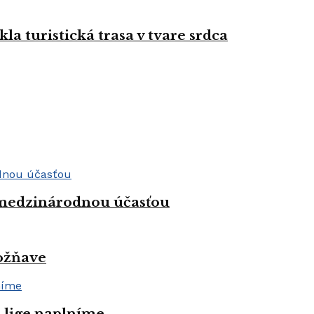
la turistická trasa v tvare srdca
 medzinárodnou účasťou
Rožňave
j lige naplníme