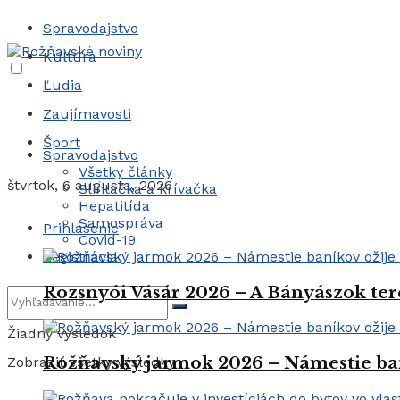
Spravodajstvo
Kultúra
Ľudia
Zaujímavosti
Šport
Spravodajstvo
Všetky články
štvrtok, 6 augusta, 2026
Slintačka a krívačka
Hepatitída
Samospráva
Prihlásenie
Covid-19
Registrácia
Rozsnyói Vásár 2026 – A Bányászok ter
Žiadny výsledok
Rožňavský jarmok 2026 – Námestie ba
Zobraziť všetky výsledky