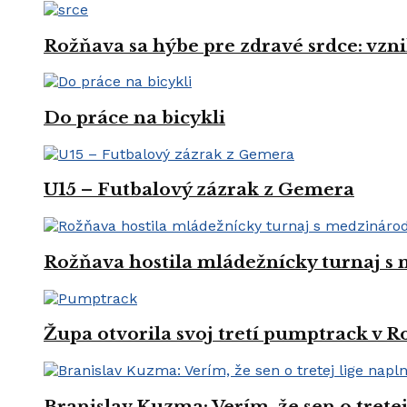
Rožňava sa hýbe pre zdravé srdce: vznik
Do práce na bicykli
U15 – Futbalový zázrak z Gemera
Rožňava hostila mládežnícky turnaj s
Župa otvorila svoj tretí pumptrack v 
Branislav Kuzma: Verím, že sen o trete