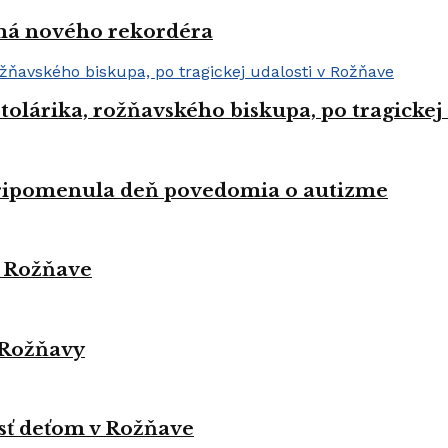
 má nového rekordéra
Stolárika, rožňavského biskupa, po tragickej
pripomenula deň povedomia o autizme
v Rožňave
 Rožňavy
sť deťom v Rožňave