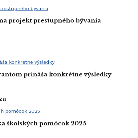
 na projekt prestupného bývania
grantom prináša konkrétne výsledky
za
rka školských pomôcok 2025