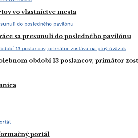
tov vo vlastníctve mesta
práce sa presunuli do posledného pavilónu
olebnom období 13 poslancov, primátor zos
anica
formačný portál