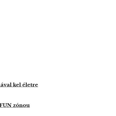
val kel életre
u FUN zónou