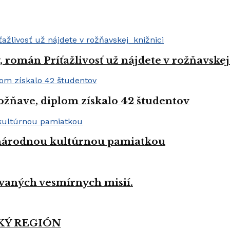
román Príťažlivosť už nájdete v rožňavskej
ožňave, diplom získalo 42 študentov
a národnou kultúrnou pamiatkou
vaných vesmírnych misií.
KÝ REGIÓN