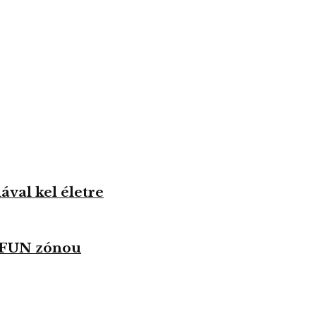
val kel életre
u FUN zónou